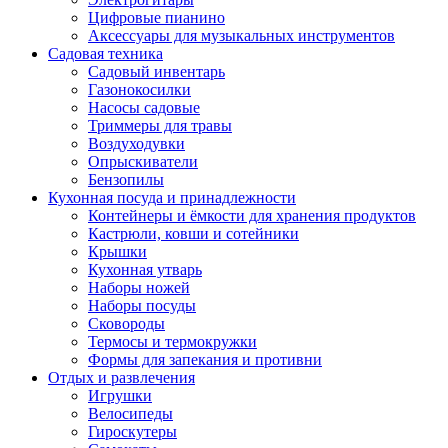
Цифровые пианино
Аксессуары для музыкальных инструментов
Садовая техника
Садовый инвентарь
Газонокосилки
Насосы садовые
Триммеры для травы
Воздуходувки
Опрыскиватели
Бензопилы
Кухонная посуда и принадлежности
Контейнеры и ёмкости для хранения продуктов
Кастрюли, ковши и сотейники
Крышки
Кухонная утварь
Наборы ножей
Наборы посуды
Сковороды
Термосы и термокружки
Формы для запекания и противни
Отдых и развлечения
Игрушки
Велосипеды
Гироскутеры