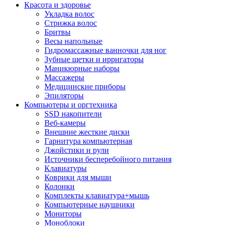
Красота и здоровье
Укладка волос
Стрижка волос
Бритвы
Весы напольные
Гидромассажные ванночки для ног
Зубные щетки и ирригаторы
Маникюрные наборы
Массажеры
Медицинские приборы
Эпиляторы
Компьютеры и оргтехника
SSD накопители
Веб-камеры
Внешние жесткие диски
Гарнитура компьютерная
Джойстики и рули
Источники бесперебойного питания
Клавиатуры
Коврики для мыши
Колонки
Комплекты клавиатура+мышь
Компьютерные наушники
Мониторы
Моноблоки