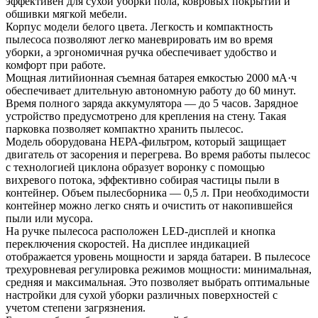
эффективен для сухой уборки пола, ковровых покрытий и
обшивки мягкой мебели.
Корпус модели белого цвета. Легкость и компактность
пылесоса позволяют легко маневрировать им во время
уборки, а эргономичная ручка обеспечивает удобство и
комфорт при работе.
Мощная литийионная съемная батарея емкостью 2000 мА·ч
обеспечивает длительную автономную работу до 60 минут.
Время полного заряда аккумулятора — до 5 часов. Зарядное
устройство предусмотрено для крепления на стену. Такая
парковка позволяет компактно хранить пылесос.
Модель оборудована НЕРА-фильтром, который защищает
двигатель от засорения и перегрева. Во время работы пылесос
с технологией циклона образует воронку с помощью
вихревого потока, эффективно собирая частицы пыли в
контейнер. Объем пылесборника — 0,5 л. При необходимости
контейнер можно легко снять и очистить от накопившейся
пыли или мусора.
На ручке пылесоса расположен LED-дисплей и кнопка
переключения скоростей. На дисплее индикацией
отображается уровень мощности и заряда батареи. В пылесосе
трехуровневая регулировка режимов мощности: минимальная,
средняя и максимальная. Это позволяет выбрать оптимальные
настройки для сухой уборки различных поверхностей с
учетом степени загрязнения.