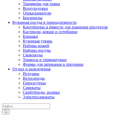
Триммеры для травы
Воздуходувки
Опрыскиватели
Бензопилы
Кухонная посуда и принадлежности
Контейнеры и ёмкости для хранения продуктов
Кастрюли, ковши и сотейники
Крышки
Кухонная утварь
Наборы ножей
Наборы посуды
Сковороды
Термосы и термокружки
Формы для запекания и противни
Отдых и развлечения
Игрушки
Велосипеды
Гироскутеры
Самокаты
Скейтборды, ролики
Электросамокаты
Search
for: