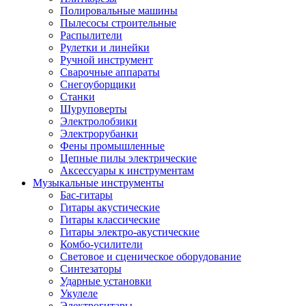
Полировальные машины
Пылесосы строительные
Распылители
Рулетки и линейки
Ручной инструмент
Сварочные аппараты
Снегоуборщики
Станки
Шуруповерты
Электролобзики
Электрорубанки
Фены промышленные
Цепные пилы электрические
Аксессуары к инструментам
Музыкальные инструменты
Бас-гитары
Гитары акустические
Гитары классические
Гитары электро-акустические
Комбо-усилители
Световое и сценическое оборудование
Синтезаторы
Ударные установки
Укулеле
Электрогитары