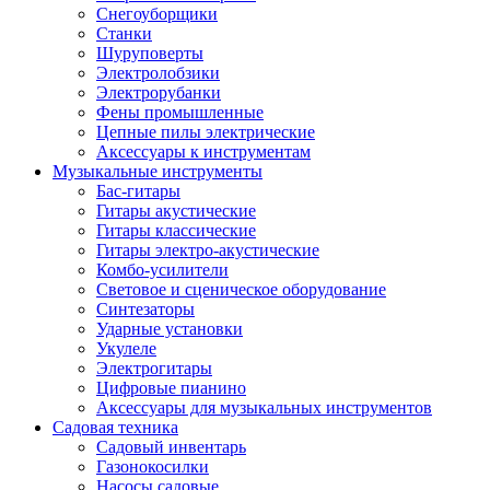
Снегоуборщики
Станки
Шуруповерты
Электролобзики
Электрорубанки
Фены промышленные
Цепные пилы электрические
Аксессуары к инструментам
Музыкальные инструменты
Бас-гитары
Гитары акустические
Гитары классические
Гитары электро-акустические
Комбо-усилители
Световое и сценическое оборудование
Синтезаторы
Ударные установки
Укулеле
Электрогитары
Цифровые пианино
Аксессуары для музыкальных инструментов
Садовая техника
Садовый инвентарь
Газонокосилки
Насосы садовые