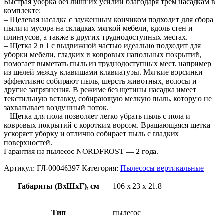
Быстрая уборка без лишних усилий благодаря трем насадкам в
комплекте:
– Щелевая насадка с зауженным кончиком подходит для сбора
пыли и мусора на складках мягкой мебели, вдоль стен и
плинтусов, а также в других труднодоступных местах.
– Щетка 2 в 1 с выдвижной частью идеально подходит для
уборки мебели, гладких и ковровых напольных покрытий,
помогает выметать пыль из труднодоступных мест, например
из щелей между клавишами клавиатуры. Мягкие ворсинки
эффективно собирают пыль, шерсть животных, волосы и
другие загрязнения. В режиме без щетины насадка имеет
текстильную вставку, собирающую мелкую пыль, которую не
захватывает воздушный поток.
– Щетка для пола позволяет легко убрать пыль с пола и
ковровых покрытий с коротким ворсом. Вращающаяся щетка
ускоряет уборку и отлично собирает пыль с гладких
поверхностей.
Гарантия на пылесос NORDFROST — 2 года.
Артикул:
ГЛ-00046397
Категория:
Пылесосы вертикальные
Габариты (ВхШхГ), см
106 х 23 х 21.8
Тип
пылесос