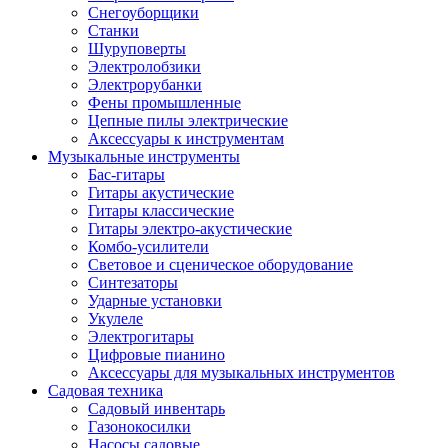
Снегоуборщики
Станки
Шуруповерты
Электролобзики
Электрорубанки
Фены промышленные
Цепные пилы электрические
Аксессуары к инструментам
Музыкальные инструменты
Бас-гитары
Гитары акустические
Гитары классические
Гитары электро-акустические
Комбо-усилители
Световое и сценическое оборудование
Синтезаторы
Ударные установки
Укулеле
Электрогитары
Цифровые пианино
Аксессуары для музыкальных инструментов
Садовая техника
Садовый инвентарь
Газонокосилки
Насосы садовые