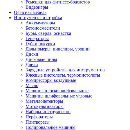
Ремешки для фитнесс-браслетов
Видеоигры
Офисная мебель
Инструменты и стройка
Аккумуляторы
Бетоносмесители
Буры, сверла, оснастка
Генераторы
Губки, шкурки
Дальномеры, нивелиры, уровни
Диски
Дисковые пилы
Дрели
Зарядные устройства для инструментов
Клеевые пистолеты, термопистолеты
Компрессоры воздушные
Масло
Машины плоскошлифовальные
Машины шлифовальные угловые
Металлодетекторы
Мотокультиваторы
Наборы инструментов
Перфораторы
Плиткорезы
Полировальные машины