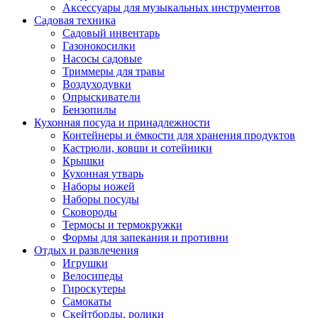
Аксессуары для музыкальных инструментов
Садовая техника
Садовый инвентарь
Газонокосилки
Насосы садовые
Триммеры для травы
Воздуходувки
Опрыскиватели
Бензопилы
Кухонная посуда и принадлежности
Контейнеры и ёмкости для хранения продуктов
Кастрюли, ковши и сотейники
Крышки
Кухонная утварь
Наборы ножей
Наборы посуды
Сковороды
Термосы и термокружки
Формы для запекания и противни
Отдых и развлечения
Игрушки
Велосипеды
Гироскутеры
Самокаты
Скейтборды, ролики