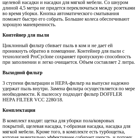
щелевой насадки и насадки для мягкой мебели. Со шнуром
длиной 4,5 метра не придется переключаться между розетками
во время уборки. Кнопка автоматического сматывания
поможет быстро его собрать. Большие колеса обеспечивают
хорошую маневренность.
Контейнер для пыли
Циклонный фильтр сбивает пыль в ком и не дает ей
проникнуть обратно в помещение. Контейнер для пыли с
технологией ProCyclone сохраняет пропускную способность
при заполнении и легко очищается. Объем составляет 2 литра.
Выходной фильтр
3 ступени фильтрации и HEPA-фильтр на выпуске надежно
удержат пыль внутри. Замена фильтра осуществляется по мере
необходимости. К пылесосу подходит фильтр DOFFLER
HEPA FILTER VCC 2280/18.
Комплектация
В комплект входят: щетка для уборки пола/ковровых
покрытий, щелевая насадка, т-образная насадка, насадка для
мягкой мебели. Кроме того, в комплекте есть турбощетка,
которая значительно эффективнее собирает шерсть, и потому