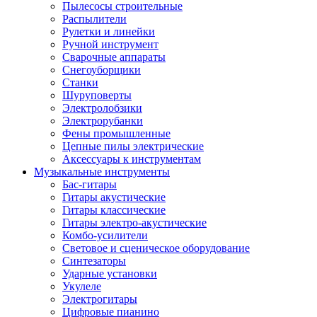
Пылесосы строительные
Распылители
Рулетки и линейки
Ручной инструмент
Сварочные аппараты
Снегоуборщики
Станки
Шуруповерты
Электролобзики
Электрорубанки
Фены промышленные
Цепные пилы электрические
Аксессуары к инструментам
Музыкальные инструменты
Бас-гитары
Гитары акустические
Гитары классические
Гитары электро-акустические
Комбо-усилители
Световое и сценическое оборудование
Синтезаторы
Ударные установки
Укулеле
Электрогитары
Цифровые пианино