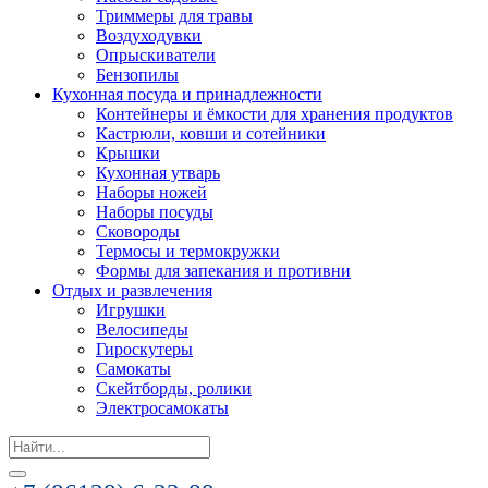
Триммеры для травы
Воздуходувки
Опрыскиватели
Бензопилы
Кухонная посуда и принадлежности
Контейнеры и ёмкости для хранения продуктов
Кастрюли, ковши и сотейники
Крышки
Кухонная утварь
Наборы ножей
Наборы посуды
Сковороды
Термосы и термокружки
Формы для запекания и противни
Отдых и развлечения
Игрушки
Велосипеды
Гироскутеры
Самокаты
Скейтборды, ролики
Электросамокаты
Search
for: