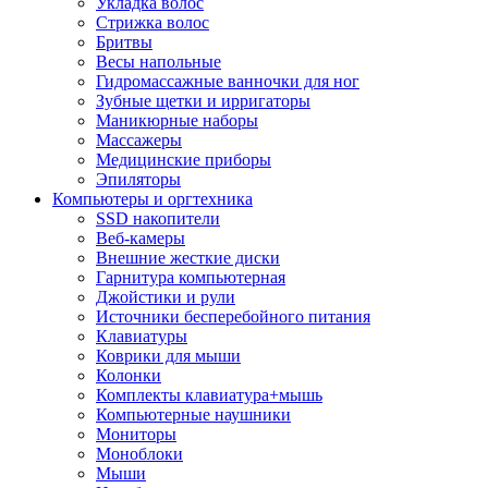
Укладка волос
Стрижка волос
Бритвы
Весы напольные
Гидромассажные ванночки для ног
Зубные щетки и ирригаторы
Маникюрные наборы
Массажеры
Медицинские приборы
Эпиляторы
Компьютеры и оргтехника
SSD накопители
Веб-камеры
Внешние жесткие диски
Гарнитура компьютерная
Джойстики и рули
Источники бесперебойного питания
Клавиатуры
Коврики для мыши
Колонки
Комплекты клавиатура+мышь
Компьютерные наушники
Мониторы
Моноблоки
Мыши