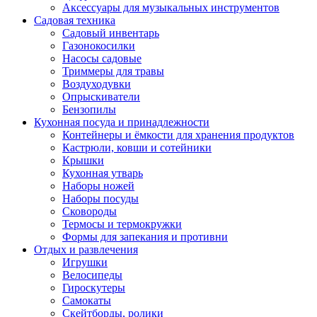
Аксессуары для музыкальных инструментов
Садовая техника
Садовый инвентарь
Газонокосилки
Насосы садовые
Триммеры для травы
Воздуходувки
Опрыскиватели
Бензопилы
Кухонная посуда и принадлежности
Контейнеры и ёмкости для хранения продуктов
Кастрюли, ковши и сотейники
Крышки
Кухонная утварь
Наборы ножей
Наборы посуды
Сковороды
Термосы и термокружки
Формы для запекания и противни
Отдых и развлечения
Игрушки
Велосипеды
Гироскутеры
Самокаты
Скейтборды, ролики