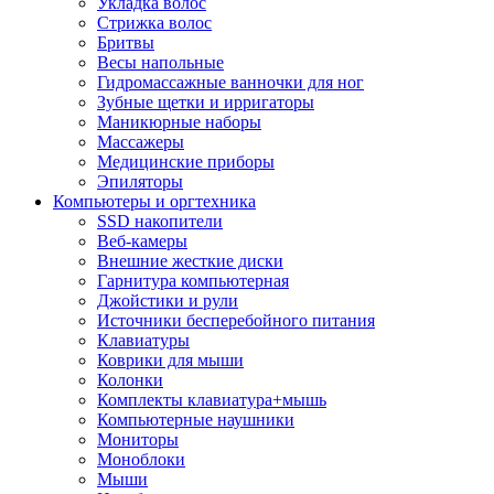
Укладка волос
Стрижка волос
Бритвы
Весы напольные
Гидромассажные ванночки для ног
Зубные щетки и ирригаторы
Маникюрные наборы
Массажеры
Медицинские приборы
Эпиляторы
Компьютеры и оргтехника
SSD накопители
Веб-камеры
Внешние жесткие диски
Гарнитура компьютерная
Джойстики и рули
Источники бесперебойного питания
Клавиатуры
Коврики для мыши
Колонки
Комплекты клавиатура+мышь
Компьютерные наушники
Мониторы
Моноблоки
Мыши