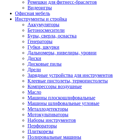
Ремешки для фитнесс-браслетов
Видеоигры
Офисная мебель
Инструменты и стройка
Аккумуляторы
Бетоносмесители
Буры, сверла, оснастка
Генераторы
Губки, шкурки
Дальномеры, нивелиры, уровни
Диски
Дисковые пилы
Дрели
Зарядные устройства для инструментов
Клеевые пистолеты, термопистолеты
Компрессоры воздушные
Масло
Машины плоскошлифовальные
Машины шлифовальные угловые
Металлодетекторы
Мотокультиваторы
Наборы инструментов
Перфораторы
Плиткорезы
Полировальные машины