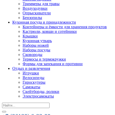
Триммеры для травы
Воздуходувки
Опрыскиватели
Бензопилы
Кухонная посуда и принадлежности
Контейнеры и ёмкости для хранения продуктов
Кастрюли, ковши и сотейники
Крышки
Кухонная утварь
Наборы ножей
Наборы посуды
Сковороды
Термосы и термокружки
Формы для запекания и противни
Отдых и развлечения
Игрушки
Велосипеды
Гироскутеры
Самокаты
Скейтборды, ролики
Электросамокаты
Search
for: