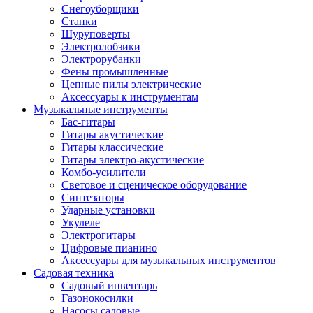
Снегоуборщики
Станки
Шуруповерты
Электролобзики
Электрорубанки
Фены промышленные
Цепные пилы электрические
Аксессуары к инструментам
Музыкальные инструменты
Бас-гитары
Гитары акустические
Гитары классические
Гитары электро-акустические
Комбо-усилители
Световое и сценическое оборудование
Синтезаторы
Ударные установки
Укулеле
Электрогитары
Цифровые пианино
Аксессуары для музыкальных инструментов
Садовая техника
Садовый инвентарь
Газонокосилки
Насосы садовые