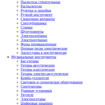
Пылесосы строительные
Распылители
Рулетки и линейки
Ручной инструмент
Сварочные аппараты
Снегоуборщики
Станки
Шуруповерты
Электролобзики
Электрорубанки
Фены промышленные
Цепные пилы электрические
Аксессуары к инструментам
Музыкальные инструменты
Бас-гитары
Гитары акустические
Гитары классические
Гитары электро-акустические
Комбо-усилители
Световое и сценическое оборудование
Синтезаторы
Ударные установки
Укулеле
Электрогитары
Цифровые пианино