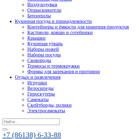
Воздуходувки
Опрыскиватели
Бензопилы
Кухонная посуда и принадлежности
Контейнеры и ёмкости для хранения продуктов
Кастрюли, ковши и сотейники
Крышки
Кухонная утварь
Наборы ножей
Наборы посуды
Сковороды
Термосы и термокружки
Формы для запекания и противни
Отдых и развлечения
Игрушки
Велосипеды
Гироскутеры
Самокаты
Скейтборды, ролики
Электросамокаты
Search
for:
+7 (86138) 6-33-88