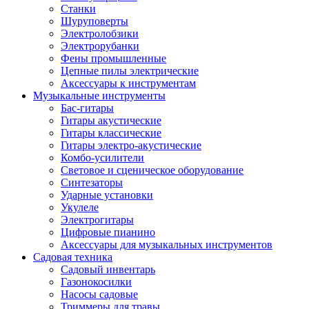
Станки
Шуруповерты
Электролобзики
Электрорубанки
Фены промышленные
Цепные пилы электрические
Аксессуары к инструментам
Музыкальные инструменты
Бас-гитары
Гитары акустические
Гитары классические
Гитары электро-акустические
Комбо-усилители
Световое и сценическое оборудование
Синтезаторы
Ударные установки
Укулеле
Электрогитары
Цифровые пианино
Аксессуары для музыкальных инструментов
Садовая техника
Садовый инвентарь
Газонокосилки
Насосы садовые
Триммеры для травы