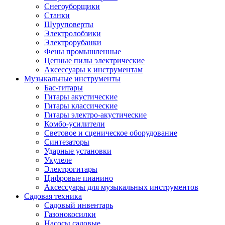
Снегоуборщики
Станки
Шуруповерты
Электролобзики
Электрорубанки
Фены промышленные
Цепные пилы электрические
Аксессуары к инструментам
Музыкальные инструменты
Бас-гитары
Гитары акустические
Гитары классические
Гитары электро-акустические
Комбо-усилители
Световое и сценическое оборудование
Синтезаторы
Ударные установки
Укулеле
Электрогитары
Цифровые пианино
Аксессуары для музыкальных инструментов
Садовая техника
Садовый инвентарь
Газонокосилки
Насосы садовые