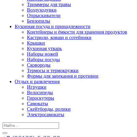
Триммеры для травы
Воздуходувки
Опрыскиватели
Бензопилы
Кухонная посуда и принадлежности
Контейнеры и ёмкости для хранения продуктов
Кастрюли, ковши и сотейники
Крышки
Кухонная утварь
Наборы ножей
Наборы посуды
Сковороды
Термосы и термокружки
Формы для запекания и противни
Отдых и развлечения
Игрушки
Велосипеды
Гироскутеры
Самокаты
Скейтборды, ролики
Электросамокаты
Search
for: