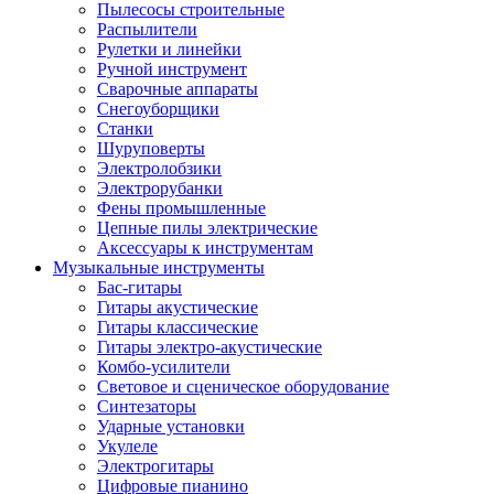
Пылесосы строительные
Распылители
Рулетки и линейки
Ручной инструмент
Сварочные аппараты
Снегоуборщики
Станки
Шуруповерты
Электролобзики
Электрорубанки
Фены промышленные
Цепные пилы электрические
Аксессуары к инструментам
Музыкальные инструменты
Бас-гитары
Гитары акустические
Гитары классические
Гитары электро-акустические
Комбо-усилители
Световое и сценическое оборудование
Синтезаторы
Ударные установки
Укулеле
Электрогитары
Цифровые пианино