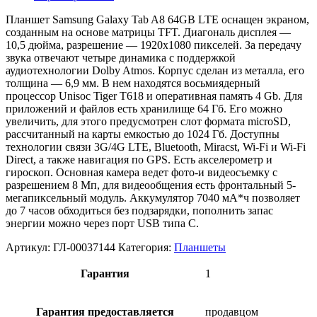
Планшет Samsung Galaxy Tab A8 64GB LTE оснащен экраном,
созданным на основе матрицы TFT. Диагональ дисплея —
10,5 дюйма, разрешение — 1920х1080 пикселей. За передачу
звука отвечают четыре динамика с поддержкой
аудиотехнологии Dolby Atmos. Корпус сделан из металла, его
толщина — 6,9 мм. В нем находятся восьмиядерный
процессор Unisoc Tiger T618 и оперативная память 4 Gb. Для
приложений и файлов есть хранилище 64 Гб. Его можно
увеличить, для этого предусмотрен слот формата microSD,
рассчитанный на карты емкостью до 1024 Гб. Доступны
технологии связи 3G/4G LTE, Bluetooth, Miracst, Wi-Fi и Wi-Fi
Direct, а также навигация по GPS. Есть акселерометр и
гироскоп. Основная камера ведет фото-и видеосъемку с
разрешением 8 Мп, для видеообщения есть фронтальный 5-
мегапиксельный модуль. Аккумулятор 7040 мА*ч позволяет
до 7 часов обходиться без подзарядки, пополнить запас
энергии можно через порт USB типа C.
Артикул:
ГЛ-00037144
Категория:
Планшеты
Гарантия
1
Гарантия предоставляется
продавцом