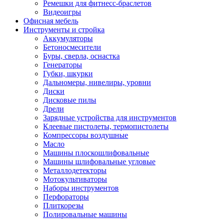
Ремешки для фитнесс-браслетов
Видеоигры
Офисная мебель
Инструменты и стройка
Аккумуляторы
Бетоносмесители
Буры, сверла, оснастка
Генераторы
Губки, шкурки
Дальномеры, нивелиры, уровни
Диски
Дисковые пилы
Дрели
Зарядные устройства для инструментов
Клеевые пистолеты, термопистолеты
Компрессоры воздушные
Масло
Машины плоскошлифовальные
Машины шлифовальные угловые
Металлодетекторы
Мотокультиваторы
Наборы инструментов
Перфораторы
Плиткорезы
Полировальные машины