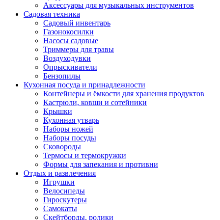
Аксессуары для музыкальных инструментов
Садовая техника
Садовый инвентарь
Газонокосилки
Насосы садовые
Триммеры для травы
Воздуходувки
Опрыскиватели
Бензопилы
Кухонная посуда и принадлежности
Контейнеры и ёмкости для хранения продуктов
Кастрюли, ковши и сотейники
Крышки
Кухонная утварь
Наборы ножей
Наборы посуды
Сковороды
Термосы и термокружки
Формы для запекания и противни
Отдых и развлечения
Игрушки
Велосипеды
Гироскутеры
Самокаты
Скейтборды, ролики