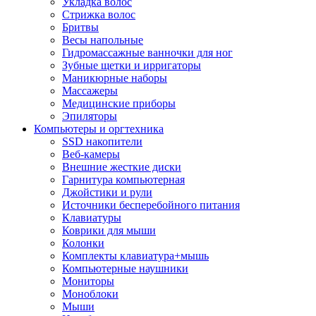
Укладка волос
Стрижка волос
Бритвы
Весы напольные
Гидромассажные ванночки для ног
Зубные щетки и ирригаторы
Маникюрные наборы
Массажеры
Медицинские приборы
Эпиляторы
Компьютеры и оргтехника
SSD накопители
Веб-камеры
Внешние жесткие диски
Гарнитура компьютерная
Джойстики и рули
Источники бесперебойного питания
Клавиатуры
Коврики для мыши
Колонки
Комплекты клавиатура+мышь
Компьютерные наушники
Мониторы
Моноблоки
Мыши