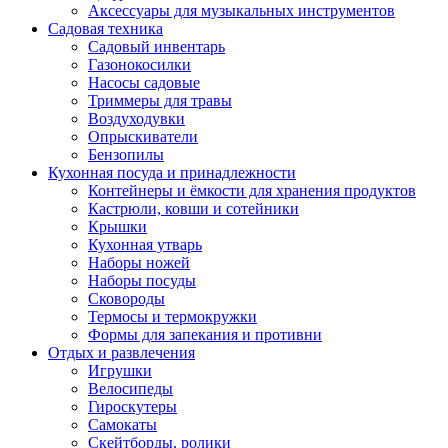
Аксессуары для музыкальных инструментов
Садовая техника
Садовый инвентарь
Газонокосилки
Насосы садовые
Триммеры для травы
Воздуходувки
Опрыскиватели
Бензопилы
Кухонная посуда и принадлежности
Контейнеры и ёмкости для хранения продуктов
Кастрюли, ковши и сотейники
Крышки
Кухонная утварь
Наборы ножей
Наборы посуды
Сковороды
Термосы и термокружки
Формы для запекания и противни
Отдых и развлечения
Игрушки
Велосипеды
Гироскутеры
Самокаты
Скейтборды, ролики