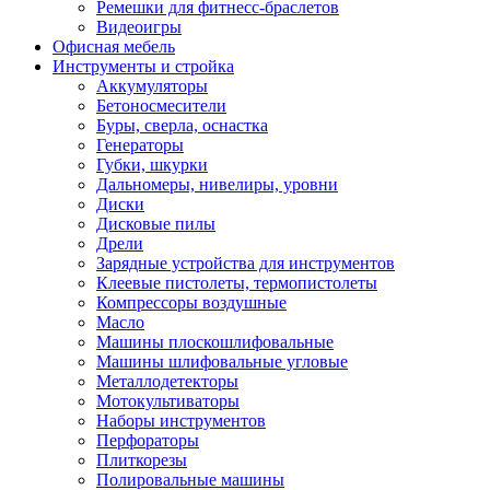
Ремешки для фитнесс-браслетов
Видеоигры
Офисная мебель
Инструменты и стройка
Аккумуляторы
Бетоносмесители
Буры, сверла, оснастка
Генераторы
Губки, шкурки
Дальномеры, нивелиры, уровни
Диски
Дисковые пилы
Дрели
Зарядные устройства для инструментов
Клеевые пистолеты, термопистолеты
Компрессоры воздушные
Масло
Машины плоскошлифовальные
Машины шлифовальные угловые
Металлодетекторы
Мотокультиваторы
Наборы инструментов
Перфораторы
Плиткорезы
Полировальные машины