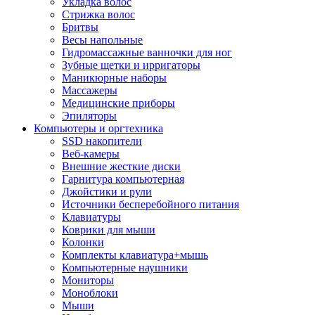
Укладка волос
Стрижка волос
Бритвы
Весы напольные
Гидромассажные ванночки для ног
Зубные щетки и ирригаторы
Маникюрные наборы
Массажеры
Медицинские приборы
Эпиляторы
Компьютеры и оргтехника
SSD накопители
Веб-камеры
Внешние жесткие диски
Гарнитура компьютерная
Джойстики и рули
Источники бесперебойного питания
Клавиатуры
Коврики для мыши
Колонки
Комплекты клавиатура+мышь
Компьютерные наушники
Мониторы
Моноблоки
Мыши