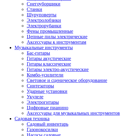
Снегоуборщики
Станки
Шуруповерты
Электролобзики
Электрорубанки
Фены промышленные
Цепные пилы электрические
Аксессуары к инструментам
Музыкальные инструменты
Бас-гитары
Гитары акустические
Гитары классические
Гитары электро-акустические
Комбо-усилители
Световое и сценическое оборудование
Синтезаторы
Ударные установки
Укулеле
Электрогитары
Цифровые пианино
Аксессуары для музыкальных инструментов
Садовая техника
Садовый инвентарь
Газонокосилки
Насосы садовые