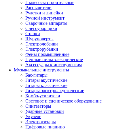
Пылесосы строительные
Распылители
Рулетки и линейки
Ручной инструмент
Сварочные аппараты
Снегоуборщики
Станки
Шуруповерты
Электролобзики
Электрорубанки
Фены промышленные
Цепные пилы электрические
Аксессуары к инструментам
Музыкальные инструменты
Бас-гитары
Гитары акустические
Гитары классические
Гитары электро-акустические
Комбо-усилители
Световое и сценическое оборудование
Синтезаторы
Ударные установки
Укулеле
Электрогитары
Цифровые пианино