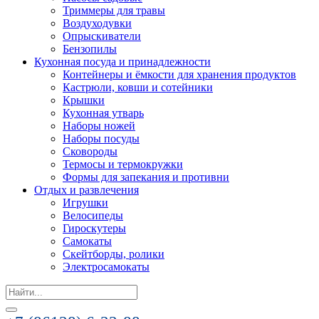
Триммеры для травы
Воздуходувки
Опрыскиватели
Бензопилы
Кухонная посуда и принадлежности
Контейнеры и ёмкости для хранения продуктов
Кастрюли, ковши и сотейники
Крышки
Кухонная утварь
Наборы ножей
Наборы посуды
Сковороды
Термосы и термокружки
Формы для запекания и противни
Отдых и развлечения
Игрушки
Велосипеды
Гироскутеры
Самокаты
Скейтборды, ролики
Электросамокаты
Search
for: