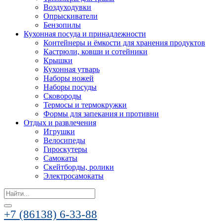
Воздуходувки
Опрыскиватели
Бензопилы
Кухонная посуда и принадлежности
Контейнеры и ёмкости для хранения продуктов
Кастрюли, ковши и сотейники
Крышки
Кухонная утварь
Наборы ножей
Наборы посуды
Сковороды
Термосы и термокружки
Формы для запекания и противни
Отдых и развлечения
Игрушки
Велосипеды
Гироскутеры
Самокаты
Скейтборды, ролики
Электросамокаты
Search
for:
+7 (86138) 6-33-88