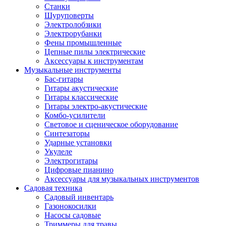
Станки
Шуруповерты
Электролобзики
Электрорубанки
Фены промышленные
Цепные пилы электрические
Аксессуары к инструментам
Музыкальные инструменты
Бас-гитары
Гитары акустические
Гитары классические
Гитары электро-акустические
Комбо-усилители
Световое и сценическое оборудование
Синтезаторы
Ударные установки
Укулеле
Электрогитары
Цифровые пианино
Аксессуары для музыкальных инструментов
Садовая техника
Садовый инвентарь
Газонокосилки
Насосы садовые
Триммеры для травы