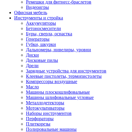
Ремешки для фитнесс-браслетов
Видеоигры
Офисная мебель
Инструменты и стройка
Аккумуляторы
Бетоносмесители
Буры, сверла, оснастка
Генераторы
Губки, шкурки
Дальномеры, нивелиры, уровни
Диски
Дисковые пилы
Дрели
Зарядные устройства для инструментов
Клеевые пистолеты, термопистолеты
Компрессоры воздушные
Масло
Машины плоскошлифовальные
Машины шлифовальные угловые
Металлодетекторы
Мотокультиваторы
Наборы инструментов
Перфораторы
Плиткорезы
Полировальные машины