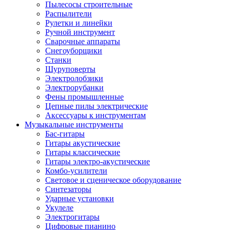
Пылесосы строительные
Распылители
Рулетки и линейки
Ручной инструмент
Сварочные аппараты
Снегоуборщики
Станки
Шуруповерты
Электролобзики
Электрорубанки
Фены промышленные
Цепные пилы электрические
Аксессуары к инструментам
Музыкальные инструменты
Бас-гитары
Гитары акустические
Гитары классические
Гитары электро-акустические
Комбо-усилители
Световое и сценическое оборудование
Синтезаторы
Ударные установки
Укулеле
Электрогитары
Цифровые пианино