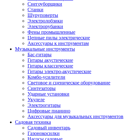
Снегоуборщики
Станки
Шуруповерты
Электролобзики
Электрорубанки
Фены промышленные
Цепные пилы электрические
Аксессуары к инструментам
Музыкальные инструменты
Бас-гитары
Гитары акустические
Гитары классические
Гитары электро-акустические
Комбо-усилители
Световое и сценическое оборудование
Синтезаторы
Ударные установки
Укулеле
Электрогитары
Цифровые пианино
Аксессуары для музыкальных инструментов
Садовая техника
Садовый инвентарь
Газонокосилки
Насосы садовые