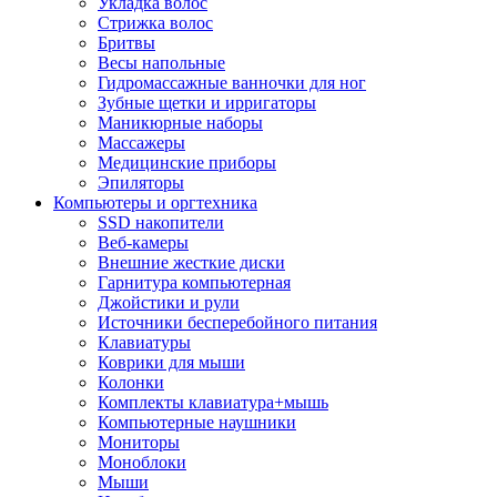
Укладка волос
Стрижка волос
Бритвы
Весы напольные
Гидромассажные ванночки для ног
Зубные щетки и ирригаторы
Маникюрные наборы
Массажеры
Медицинские приборы
Эпиляторы
Компьютеры и оргтехника
SSD накопители
Веб-камеры
Внешние жесткие диски
Гарнитура компьютерная
Джойстики и рули
Источники бесперебойного питания
Клавиатуры
Коврики для мыши
Колонки
Комплекты клавиатура+мышь
Компьютерные наушники
Мониторы
Моноблоки
Мыши