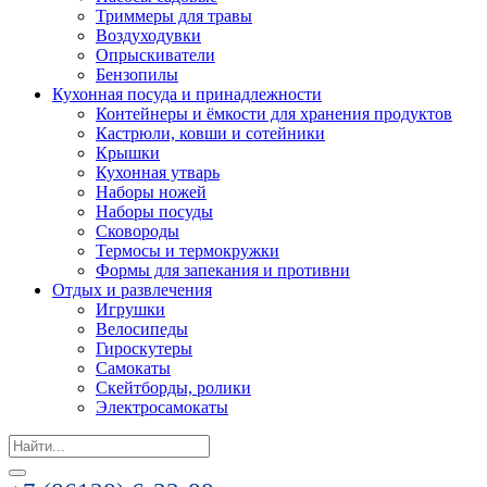
Триммеры для травы
Воздуходувки
Опрыскиватели
Бензопилы
Кухонная посуда и принадлежности
Контейнеры и ёмкости для хранения продуктов
Кастрюли, ковши и сотейники
Крышки
Кухонная утварь
Наборы ножей
Наборы посуды
Сковороды
Термосы и термокружки
Формы для запекания и противни
Отдых и развлечения
Игрушки
Велосипеды
Гироскутеры
Самокаты
Скейтборды, ролики
Электросамокаты
Search
for: