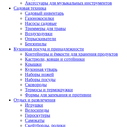
Аксессуары для музыкальных инструментов
Садовая техника
Садовый инвентарь
Газонокосилки
Насосы садовые
Триммеры для травы
Воздуходувки
Опрыскиватели
Бензопилы
Кухонная посуда и принадлежности
Контейнеры и ёмкости для хранения продуктов
Кастрюли, ковши и сотейники
Крышки
Кухонная утварь
Наборы ножей
Наборы посуды
Сковороды
Термосы и термокружки
Формы для запекания и противни
Отдых и развлечения
Игрушки
Велосипеды
Гироскутеры
Самокаты
Скейтборды, ролики