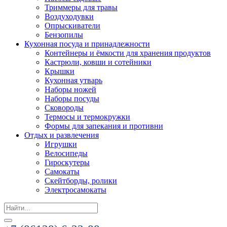
Триммеры для травы
Воздуходувки
Опрыскиватели
Бензопилы
Кухонная посуда и принадлежности
Контейнеры и ёмкости для хранения продуктов
Кастрюли, ковши и сотейники
Крышки
Кухонная утварь
Наборы ножей
Наборы посуды
Сковороды
Термосы и термокружки
Формы для запекания и противни
Отдых и развлечения
Игрушки
Велосипеды
Гироскутеры
Самокаты
Скейтборды, ролики
Электросамокаты
Search
for: