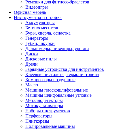
Ремешки для фитнесс-браслетов
Видеоигры
Офисная мебель
Инструменты и стройка
Аккумуляторы
Бетоносмесители
Буры, сверла, оснастка
Генераторы
Губки, шкурки
Дальномеры, нивелиры, уровни
Диски
Дисковые пилы
Дрели
Зарядные устройства для инструментов
Клеевые пистолеты, термопистолеты
Компрессоры воздушные
Масло
Машины плоскошлифовальные
Машины шлифовальные угловые
Металлодетекторы
Мотокультиваторы
Наборы инструментов
Перфораторы
Плиткорезы
Полировальные машины