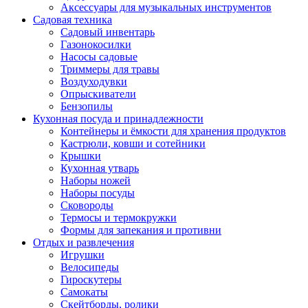
Аксессуары для музыкальных инструментов
Садовая техника
Садовый инвентарь
Газонокосилки
Насосы садовые
Триммеры для травы
Воздуходувки
Опрыскиватели
Бензопилы
Кухонная посуда и принадлежности
Контейнеры и ёмкости для хранения продуктов
Кастрюли, ковши и сотейники
Крышки
Кухонная утварь
Наборы ножей
Наборы посуды
Сковороды
Термосы и термокружки
Формы для запекания и противни
Отдых и развлечения
Игрушки
Велосипеды
Гироскутеры
Самокаты
Скейтборды, ролики