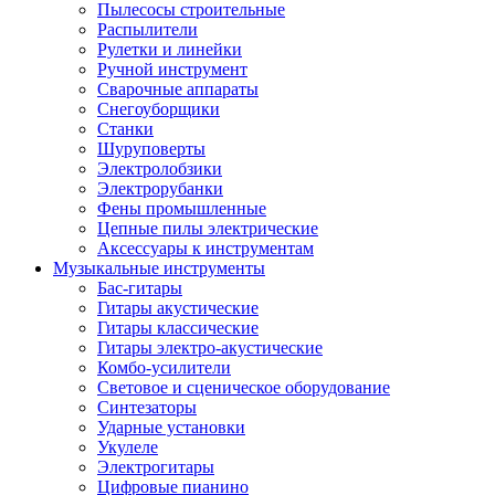
Пылесосы строительные
Распылители
Рулетки и линейки
Ручной инструмент
Сварочные аппараты
Снегоуборщики
Станки
Шуруповерты
Электролобзики
Электрорубанки
Фены промышленные
Цепные пилы электрические
Аксессуары к инструментам
Музыкальные инструменты
Бас-гитары
Гитары акустические
Гитары классические
Гитары электро-акустические
Комбо-усилители
Световое и сценическое оборудование
Синтезаторы
Ударные установки
Укулеле
Электрогитары
Цифровые пианино