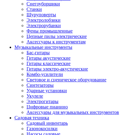
Снегоуборщики
Станки
Шуруповерты
Электролобзики
Электрорубанки
Фены промышленные
Цепные пилы электрические
Аксессуары к инструментам
Музыкальные инструменты
Бас-гитары
Гитары акустические
Гитары классические
Гитары электро-акустические
Комбо-усилители
Световое и сценическое оборудование
Синтезаторы
Ударные установки
Укулеле
Электрогитары
Цифровые пианино
Аксессуары для музыкальных инструментов
Садовая техника
Садовый инвентарь
Газонокосилки
Насосы садовые