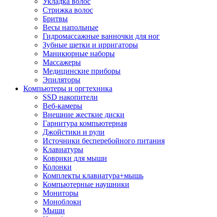
Укладка волос
Стрижка волос
Бритвы
Весы напольные
Гидромассажные ванночки для ног
Зубные щетки и ирригаторы
Маникюрные наборы
Массажеры
Медицинские приборы
Эпиляторы
Компьютеры и оргтехника
SSD накопители
Веб-камеры
Внешние жесткие диски
Гарнитура компьютерная
Джойстики и рули
Источники бесперебойного питания
Клавиатуры
Коврики для мыши
Колонки
Комплекты клавиатура+мышь
Компьютерные наушники
Мониторы
Моноблоки
Мыши