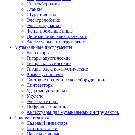
Снегоуборщики
Станки
Шуруповерты
Электролобзики
Электрорубанки
Фены промышленные
Цепные пилы электрические
Аксессуары к инструментам
Музыкальные инструменты
Бас-гитары
Гитары акустические
Гитары классические
Гитары электро-акустические
Комбо-усилители
Световое и сценическое оборудование
Синтезаторы
Ударные установки
Укулеле
Электрогитары
Цифровые пианино
Аксессуары для музыкальных инструментов
Садовая техника
Садовый инвентарь
Газонокосилки
Насосы садовые