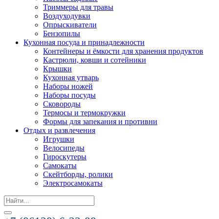
Триммеры для травы
Воздуходувки
Опрыскиватели
Бензопилы
Кухонная посуда и принадлежности
Контейнеры и ёмкости для хранения продуктов
Кастрюли, ковши и сотейники
Крышки
Кухонная утварь
Наборы ножей
Наборы посуды
Сковороды
Термосы и термокружки
Формы для запекания и противни
Отдых и развлечения
Игрушки
Велосипеды
Гироскутеры
Самокаты
Скейтборды, ролики
Электросамокаты
Search
for: