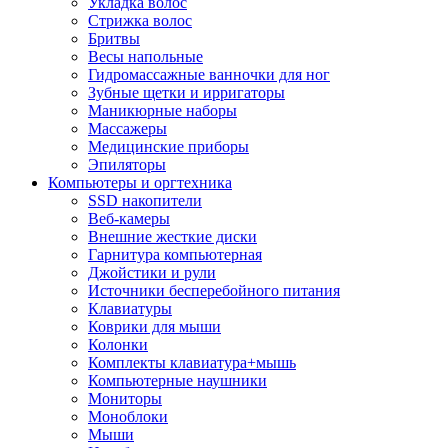
Укладка волос
Стрижка волос
Бритвы
Весы напольные
Гидромассажные ванночки для ног
Зубные щетки и ирригаторы
Маникюрные наборы
Массажеры
Медицинские приборы
Эпиляторы
Компьютеры и оргтехника
SSD накопители
Веб-камеры
Внешние жесткие диски
Гарнитура компьютерная
Джойстики и рули
Источники бесперебойного питания
Клавиатуры
Коврики для мыши
Колонки
Комплекты клавиатура+мышь
Компьютерные наушники
Мониторы
Моноблоки
Мыши