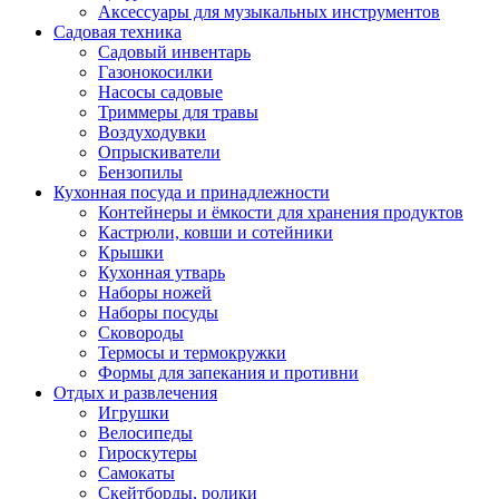
Аксессуары для музыкальных инструментов
Садовая техника
Садовый инвентарь
Газонокосилки
Насосы садовые
Триммеры для травы
Воздуходувки
Опрыскиватели
Бензопилы
Кухонная посуда и принадлежности
Контейнеры и ёмкости для хранения продуктов
Кастрюли, ковши и сотейники
Крышки
Кухонная утварь
Наборы ножей
Наборы посуды
Сковороды
Термосы и термокружки
Формы для запекания и противни
Отдых и развлечения
Игрушки
Велосипеды
Гироскутеры
Самокаты
Скейтборды, ролики