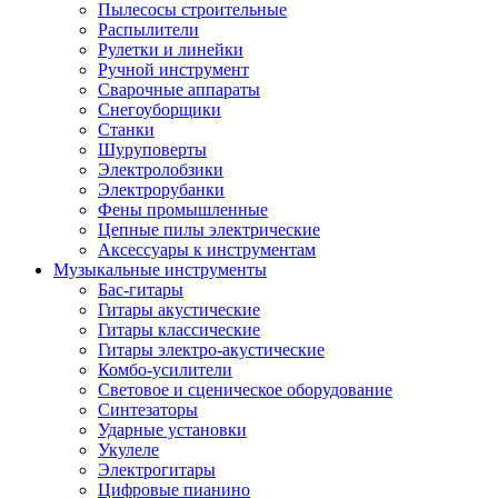
Пылесосы строительные
Распылители
Рулетки и линейки
Ручной инструмент
Сварочные аппараты
Снегоуборщики
Станки
Шуруповерты
Электролобзики
Электрорубанки
Фены промышленные
Цепные пилы электрические
Аксессуары к инструментам
Музыкальные инструменты
Бас-гитары
Гитары акустические
Гитары классические
Гитары электро-акустические
Комбо-усилители
Световое и сценическое оборудование
Синтезаторы
Ударные установки
Укулеле
Электрогитары
Цифровые пианино