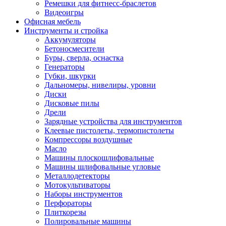
Ремешки для фитнесс-браслетов
Видеоигры
Офисная мебель
Инструменты и стройка
Аккумуляторы
Бетоносмесители
Буры, сверла, оснастка
Генераторы
Губки, шкурки
Дальномеры, нивелиры, уровни
Диски
Дисковые пилы
Дрели
Зарядные устройства для инструментов
Клеевые пистолеты, термопистолеты
Компрессоры воздушные
Масло
Машины плоскошлифовальные
Машины шлифовальные угловые
Металлодетекторы
Мотокультиваторы
Наборы инструментов
Перфораторы
Плиткорезы
Полировальные машины