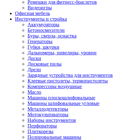
Ремешки для фитнесс-браслетов
Видеоигры
Офисная мебель
Инструменты и стройка
Аккумуляторы
Бетоносмесители
Буры, сверла, оснастка
Генераторы
Губки, шкурки
Дальномеры, нивелиры, уровни
Диски
Дисковые пилы
Дрели
Зарядные устройства для инструментов
Клеевые пистолеты, термопистолеты
Компрессоры воздушные
Масло
Машины плоскошлифовальные
Машины шлифовальные угловые
Металлодетекторы
Мотокультиваторы
Наборы инструментов
Перфораторы
Плиткорезы
Полировальные машины