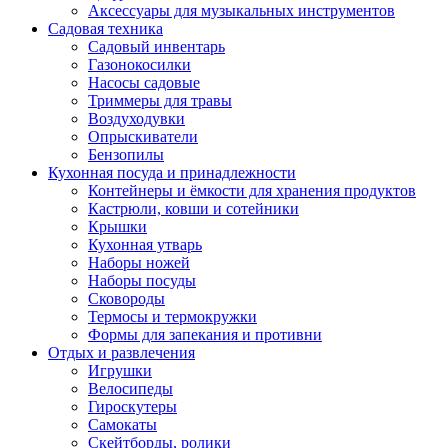
Аксессуары для музыкальных инструментов
Садовая техника
Садовый инвентарь
Газонокосилки
Насосы садовые
Триммеры для травы
Воздуходувки
Опрыскиватели
Бензопилы
Кухонная посуда и принадлежности
Контейнеры и ёмкости для хранения продуктов
Кастрюли, ковши и сотейники
Крышки
Кухонная утварь
Наборы ножей
Наборы посуды
Сковороды
Термосы и термокружки
Формы для запекания и противни
Отдых и развлечения
Игрушки
Велосипеды
Гироскутеры
Самокаты
Скейтборды, ролики