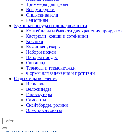
Триммеры для травы
Воздуходувки
Опрыскиватели
Бензопилы
Кухонная посуда и принадлежности
Контейнеры и ёмкости для хранения продуктов
Кастрюли, ковши и сотейники
Крышки
Кухонная утварь
Наборы ножей
Наборы посуды
Сковороды
Термосы и термокружки
Формы для запекания и противни
Отдых и развлечения
Игрушки
Велосипеды
Гироскутеры
Самокаты
Скейтборды, ролики
Электросамокаты
Search
for: