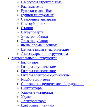
Пылесосы строительные
Распылители
Рулетки и линейки
Ручной инструмент
Сварочные аппараты
Снегоуборщики
Станки
Шуруповерты
Электролобзики
Электрорубанки
Фены промышленные
Цепные пилы электрические
Аксессуары к инструментам
Музыкальные инструменты
Бас-гитары
Гитары акустические
Гитары классические
Гитары электро-акустические
Комбо-усилители
Световое и сценическое оборудование
Синтезаторы
Ударные установки
Укулеле
Электрогитары
Цифровые пианино