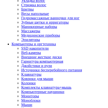
Укладка волос
Стрижка волос
Бритвы
Весы напольные
Гидромассажные ванночки для ног
Зубные щетки и ирригаторы
Маникюрные наборы
Массажеры
Медицинские приборы
Эпиляторы
Компьютеры и оргтехника
SSD накопители
Веб-камеры
Внешние жесткие диски
Гарнитура компьютерная
Джойстики и рули
Источники бесперебойного питания
Клавиатуры
Коврики для мыши
Колонки
Комплекты клавиатура+мышь
Компьютерные наушники
Мониторы
Моноблоки
Мыши