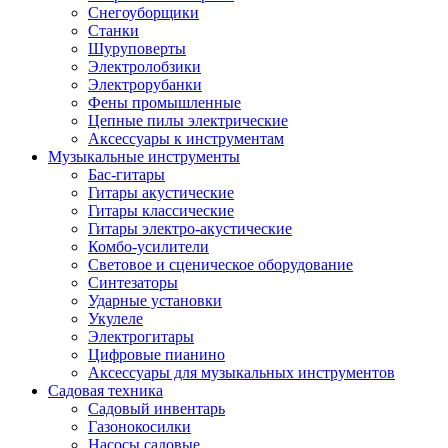
Снегоуборщики
Станки
Шуруповерты
Электролобзики
Электрорубанки
Фены промышленные
Цепные пилы электрические
Аксессуары к инструментам
Музыкальные инструменты
Бас-гитары
Гитары акустические
Гитары классические
Гитары электро-акустические
Комбо-усилители
Световое и сценическое оборудование
Синтезаторы
Ударные установки
Укулеле
Электрогитары
Цифровые пианино
Аксессуары для музыкальных инструментов
Садовая техника
Садовый инвентарь
Газонокосилки
Насосы садовые