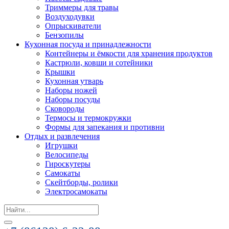
Триммеры для травы
Воздуходувки
Опрыскиватели
Бензопилы
Кухонная посуда и принадлежности
Контейнеры и ёмкости для хранения продуктов
Кастрюли, ковши и сотейники
Крышки
Кухонная утварь
Наборы ножей
Наборы посуды
Сковороды
Термосы и термокружки
Формы для запекания и противни
Отдых и развлечения
Игрушки
Велосипеды
Гироскутеры
Самокаты
Скейтборды, ролики
Электросамокаты
Search
for: