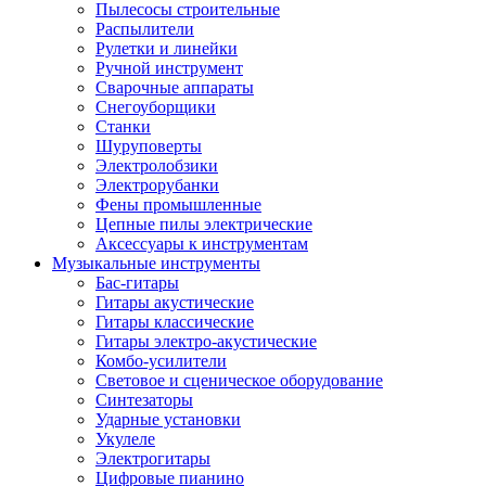
Пылесосы строительные
Распылители
Рулетки и линейки
Ручной инструмент
Сварочные аппараты
Снегоуборщики
Станки
Шуруповерты
Электролобзики
Электрорубанки
Фены промышленные
Цепные пилы электрические
Аксессуары к инструментам
Музыкальные инструменты
Бас-гитары
Гитары акустические
Гитары классические
Гитары электро-акустические
Комбо-усилители
Световое и сценическое оборудование
Синтезаторы
Ударные установки
Укулеле
Электрогитары
Цифровые пианино