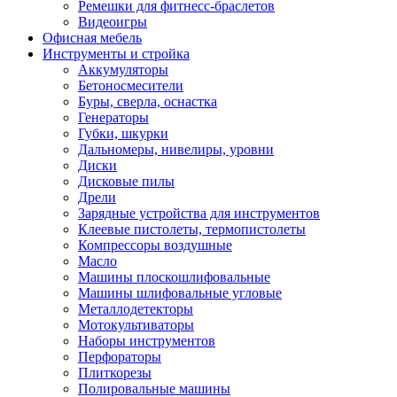
Ремешки для фитнесс-браслетов
Видеоигры
Офисная мебель
Инструменты и стройка
Аккумуляторы
Бетоносмесители
Буры, сверла, оснастка
Генераторы
Губки, шкурки
Дальномеры, нивелиры, уровни
Диски
Дисковые пилы
Дрели
Зарядные устройства для инструментов
Клеевые пистолеты, термопистолеты
Компрессоры воздушные
Масло
Машины плоскошлифовальные
Машины шлифовальные угловые
Металлодетекторы
Мотокультиваторы
Наборы инструментов
Перфораторы
Плиткорезы
Полировальные машины