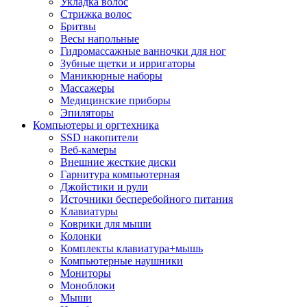
Укладка волос
Стрижка волос
Бритвы
Весы напольные
Гидромассажные ванночки для ног
Зубные щетки и ирригаторы
Маникюрные наборы
Массажеры
Медицинские приборы
Эпиляторы
Компьютеры и оргтехника
SSD накопители
Веб-камеры
Внешние жесткие диски
Гарнитура компьютерная
Джойстики и рули
Источники бесперебойного питания
Клавиатуры
Коврики для мыши
Колонки
Комплекты клавиатура+мышь
Компьютерные наушники
Мониторы
Моноблоки
Мыши