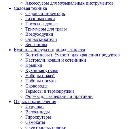
Аксессуары для музыкальных инструментов
Садовая техника
Садовый инвентарь
Газонокосилки
Насосы садовые
Триммеры для травы
Воздуходувки
Опрыскиватели
Бензопилы
Кухонная посуда и принадлежности
Контейнеры и ёмкости для хранения продуктов
Кастрюли, ковши и сотейники
Крышки
Кухонная утварь
Наборы ножей
Наборы посуды
Сковороды
Термосы и термокружки
Формы для запекания и противни
Отдых и развлечения
Игрушки
Велосипеды
Гироскутеры
Самокаты
Скейтборды, ролики