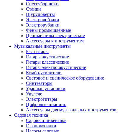
Снегоуборщики
Станки
Шуруповерты
Электролобзики
Электрорубанки
Фены промышленные
Цепные пилы электрические
Аксессуары к инструментам
Музыкальные инструменты
Бас-гитары
Гитары акустические
Гитары классические
Гитары электро-акустические
Комбо-усилители
Световое и сценическое оборудование
Синтезаторы
Ударные установки
Укулеле
Электрогитары
Цифровые пианино
Аксессуары для музыкальных инструментов
Садовая техника
Садовый инвентарь
Газонокосилки
Насосы садовые