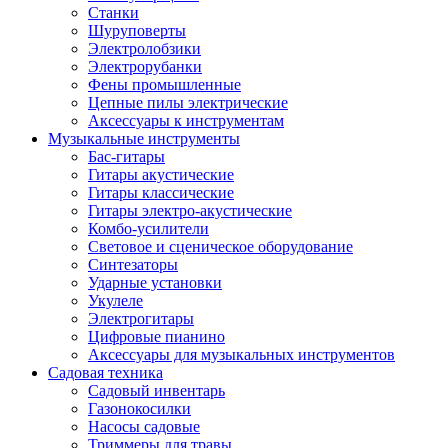
Станки
Шуруповерты
Электролобзики
Электрорубанки
Фены промышленные
Цепные пилы электрические
Аксессуары к инструментам
Музыкальные инструменты
Бас-гитары
Гитары акустические
Гитары классические
Гитары электро-акустические
Комбо-усилители
Световое и сценическое оборудование
Синтезаторы
Ударные установки
Укулеле
Электрогитары
Цифровые пианино
Аксессуары для музыкальных инструментов
Садовая техника
Садовый инвентарь
Газонокосилки
Насосы садовые
Триммеры для травы