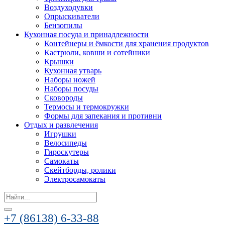
Воздуходувки
Опрыскиватели
Бензопилы
Кухонная посуда и принадлежности
Контейнеры и ёмкости для хранения продуктов
Кастрюли, ковши и сотейники
Крышки
Кухонная утварь
Наборы ножей
Наборы посуды
Сковороды
Термосы и термокружки
Формы для запекания и противни
Отдых и развлечения
Игрушки
Велосипеды
Гироскутеры
Самокаты
Скейтборды, ролики
Электросамокаты
Search
for:
+7 (86138) 6-33-88