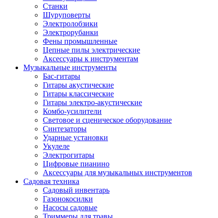
Станки
Шуруповерты
Электролобзики
Электрорубанки
Фены промышленные
Цепные пилы электрические
Аксессуары к инструментам
Музыкальные инструменты
Бас-гитары
Гитары акустические
Гитары классические
Гитары электро-акустические
Комбо-усилители
Световое и сценическое оборудование
Синтезаторы
Ударные установки
Укулеле
Электрогитары
Цифровые пианино
Аксессуары для музыкальных инструментов
Садовая техника
Садовый инвентарь
Газонокосилки
Насосы садовые
Триммеры для травы