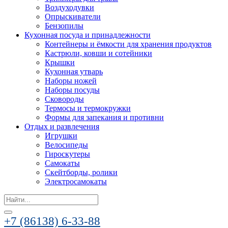
Воздуходувки
Опрыскиватели
Бензопилы
Кухонная посуда и принадлежности
Контейнеры и ёмкости для хранения продуктов
Кастрюли, ковши и сотейники
Крышки
Кухонная утварь
Наборы ножей
Наборы посуды
Сковороды
Термосы и термокружки
Формы для запекания и противни
Отдых и развлечения
Игрушки
Велосипеды
Гироскутеры
Самокаты
Скейтборды, ролики
Электросамокаты
Search
for:
+7 (86138) 6-33-88