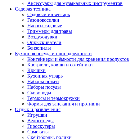
Аксессуары для музыкальных инструментов
Садовая техника
Садовый инвентарь
Газонокосилки
Насосы садовые
Триммеры для травы
Воздуходувки
Опрыскиватели
Бензопилы
Кухонная посуда и принадлежности
Контейнеры и ёмкости для хранения продуктов
Кастрюли, ковши и сотейники
Крышки
Кухонная утварь
Наборы ножей
Наборы посуды
Сковороды
Термосы и термокружки
Формы для запекания и противни
Отдых и развлечения
Игрушки
Велосипеды
Гироскутеры
Самокаты
Скейтборды, ролики