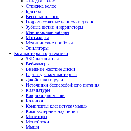
Укладка волос
Стрижка волос
Бритвы
Весы напольные
Гидромассажные ванночки для ног
Зубные щетки и ирригаторы
Маникюрные наборы
Массажеры
Медицинские приборы
Эпиляторы
Компьютеры и оргтехника
SSD накопители
Веб-камеры
Внешние жесткие диски
Гарнитура компьютерная
Джойстики и рули
Источники бесперебойного питания
Клавиатуры
Коврики для мыши
Колонки
Комплекты клавиатура+мышь
Компьютерные наушники
Мониторы
Моноблоки
Мыши