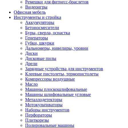
Ремешки для фитнесс-браслетов
Видеоигры
Офисная мебель
Инструменты и стройка
Аккумуляторы
Бетоносмесители
Буры, сверла, оснастка
Генераторы
Губки, шкурки
Дальномеры, нивелиры, уровни
Диски
Дисковые пилы
Дрели
Зарядные устройства для инструментов
Клеевые пистолеты, термопистолеты
Компрессоры воздушные
Масло
Машины плоскошлифовальные
Машины шлифовальные угловые
Металлодетекторы
Мотокультиваторы
Наборы инструментов
Перфораторы
Плиткорезы
Полировальные машины