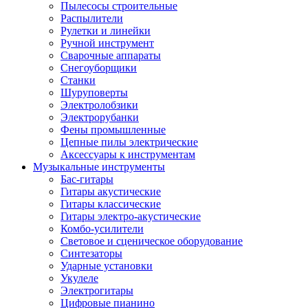
Пылесосы строительные
Распылители
Рулетки и линейки
Ручной инструмент
Сварочные аппараты
Снегоуборщики
Станки
Шуруповерты
Электролобзики
Электрорубанки
Фены промышленные
Цепные пилы электрические
Аксессуары к инструментам
Музыкальные инструменты
Бас-гитары
Гитары акустические
Гитары классические
Гитары электро-акустические
Комбо-усилители
Световое и сценическое оборудование
Синтезаторы
Ударные установки
Укулеле
Электрогитары
Цифровые пианино