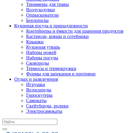
Триммеры для травы
Воздуходувки
Опрыскиватели
Бензопилы
Кухонная посуда и принадлежности
Контейнеры и ёмкости для хранения продуктов
Кастрюли, ковши и сотейники
Крышки
Кухонная утварь
Наборы ножей
Наборы посуды
Сковороды
Термосы и термокружки
Формы для запекания и противни
Отдых и развлечения
Игрушки
Велосипеды
Гироскутеры
Самокаты
Скейтборды, ролики
Электросамокаты
Search
for: