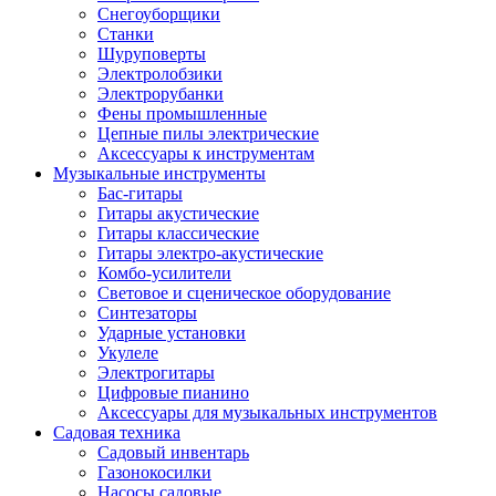
Снегоуборщики
Станки
Шуруповерты
Электролобзики
Электрорубанки
Фены промышленные
Цепные пилы электрические
Аксессуары к инструментам
Музыкальные инструменты
Бас-гитары
Гитары акустические
Гитары классические
Гитары электро-акустические
Комбо-усилители
Световое и сценическое оборудование
Синтезаторы
Ударные установки
Укулеле
Электрогитары
Цифровые пианино
Аксессуары для музыкальных инструментов
Садовая техника
Садовый инвентарь
Газонокосилки
Насосы садовые