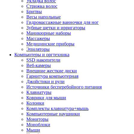
Укладка волос
Стрижка волос
Бритвы
Весы напольные
Гидромассажные ванночки для ног
Зубные щетки и ирригаторы
Маникюрные наборы
Массажеры
Медицинские приборы
Эпиляторы
Компьютеры и оргтехника
SSD накопители
Веб-камеры
Внешние жесткие диски
Гарнитура компьютерная
Джойстики и рули
Источники бесперебойного питания
Клавиатуры
Коврики для мыши
Колонки
Комплекты клавиатура+мышь
Компьютерные наушники
Мониторы
Моноблоки
Мыши