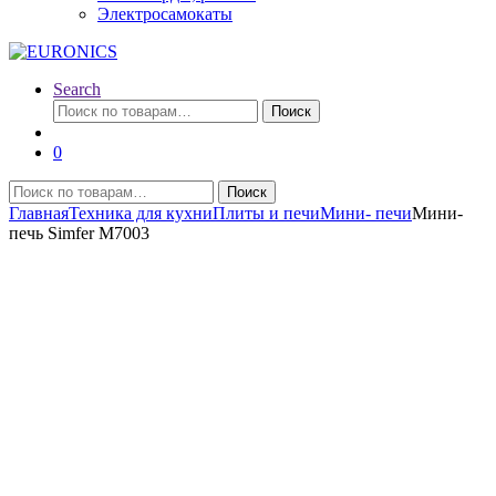
Электросамокаты
Search
Искать:
Поиск
0
Искать:
Поиск
Главная
Техника для кухни
Плиты и печи
Мини- печи
Мини-
печь Simfer М7003