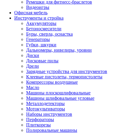
Ремешки для фитнесс-браслетов
Видеоигры
Офисная мебель
Инструменты и стройка
Аккумуляторы
Бетоносмесители
Буры, сверла, оснастка
Генераторы
Губки, шкурки
Дальномеры, нивелиры, уровни
Диски
Дисковые пилы
Дрели
Зарядные устройства для инструментов
Клеевые пистолеты, термопистолеты
Компрессоры воздушные
Масло
Машины плоскошлифовальные
Машины шлифовальные угловые
Металлодетекторы
Мотокультиваторы
Наборы инструментов
Перфораторы
Плиткорезы
Полировальные машины