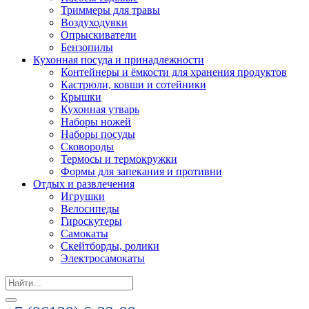
Триммеры для травы
Воздуходувки
Опрыскиватели
Бензопилы
Кухонная посуда и принадлежности
Контейнеры и ёмкости для хранения продуктов
Кастрюли, ковши и сотейники
Крышки
Кухонная утварь
Наборы ножей
Наборы посуды
Сковороды
Термосы и термокружки
Формы для запекания и противни
Отдых и развлечения
Игрушки
Велосипеды
Гироскутеры
Самокаты
Скейтборды, ролики
Электросамокаты
Search
for: