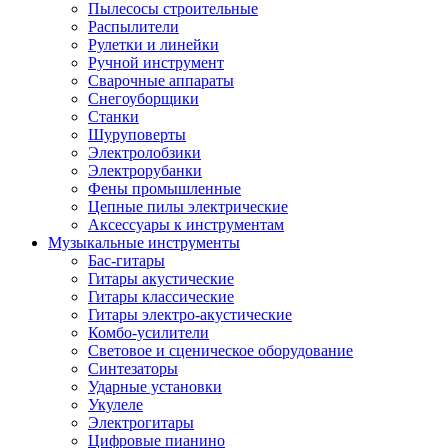
Пылесосы строительные
Распылители
Рулетки и линейки
Ручной инструмент
Сварочные аппараты
Снегоуборщики
Станки
Шуруповерты
Электролобзики
Электрорубанки
Фены промышленные
Цепные пилы электрические
Аксессуары к инструментам
Музыкальные инструменты
Бас-гитары
Гитары акустические
Гитары классические
Гитары электро-акустические
Комбо-усилители
Световое и сценическое оборудование
Синтезаторы
Ударные установки
Укулеле
Электрогитары
Цифровые пианино