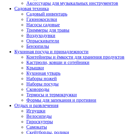
Аксессуары для музыкальных инструментов
Садовая техника
Садовый инвентарь
Газонокосилки
Насосы садовые
Триммеры для травы
Воздуходувки
Опрыскиватели
Бензопилы
Кухонная посуда и принадлежности
Контейнеры и ёмкости для хранения продуктов
Кастрюли, ковши и сотейники
Крышки
Кухонная утварь
Наборы ножей
Наборы посуды
Сковороды
Термосы и термокружки
Формы для запекания и противни
Отдых и развлечения
Игрушки
Велосипеды
Гироскутеры
Самокаты
Скейтборды, ролики