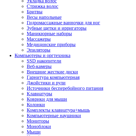
Укладка волос
Стрижка волос
Бритвы
Весы напольные
Гидромассажные ванночки для ног
Зубные щетки и ирригаторы
Маникюрные наборы
Массажеры
Медицинские приборы
Эпиляторы
Компьютеры и оргтехника
SSD накопители
Веб-камеры
Внешние жесткие диски
Гарнитура компьютерная
Джойстики и рули
Источники бесперебойного питания
Клавиатуры
Коврики для мыши
Колонки
Комплекты клавиатура+мышь
Компьютерные наушники
Мониторы
Моноблоки
Мыши