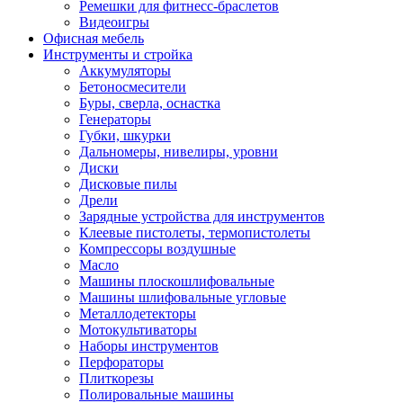
Ремешки для фитнесс-браслетов
Видеоигры
Офисная мебель
Инструменты и стройка
Аккумуляторы
Бетоносмесители
Буры, сверла, оснастка
Генераторы
Губки, шкурки
Дальномеры, нивелиры, уровни
Диски
Дисковые пилы
Дрели
Зарядные устройства для инструментов
Клеевые пистолеты, термопистолеты
Компрессоры воздушные
Масло
Машины плоскошлифовальные
Машины шлифовальные угловые
Металлодетекторы
Мотокультиваторы
Наборы инструментов
Перфораторы
Плиткорезы
Полировальные машины