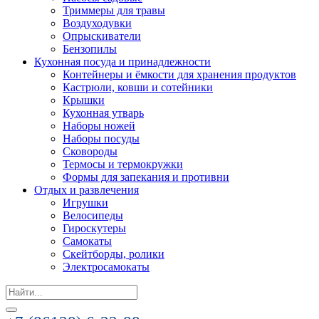
Триммеры для травы
Воздуходувки
Опрыскиватели
Бензопилы
Кухонная посуда и принадлежности
Контейнеры и ёмкости для хранения продуктов
Кастрюли, ковши и сотейники
Крышки
Кухонная утварь
Наборы ножей
Наборы посуды
Сковороды
Термосы и термокружки
Формы для запекания и противни
Отдых и развлечения
Игрушки
Велосипеды
Гироскутеры
Самокаты
Скейтборды, ролики
Электросамокаты
Search
for: