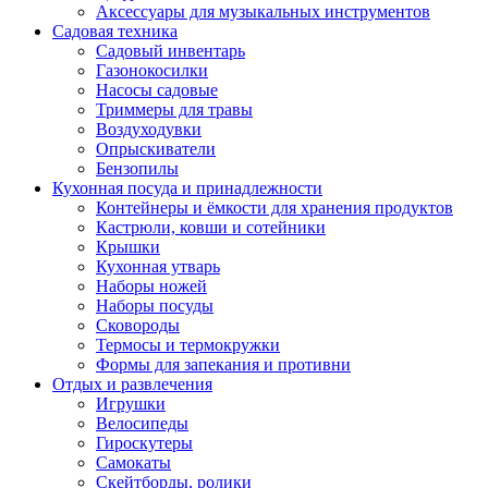
Аксессуары для музыкальных инструментов
Садовая техника
Садовый инвентарь
Газонокосилки
Насосы садовые
Триммеры для травы
Воздуходувки
Опрыскиватели
Бензопилы
Кухонная посуда и принадлежности
Контейнеры и ёмкости для хранения продуктов
Кастрюли, ковши и сотейники
Крышки
Кухонная утварь
Наборы ножей
Наборы посуды
Сковороды
Термосы и термокружки
Формы для запекания и противни
Отдых и развлечения
Игрушки
Велосипеды
Гироскутеры
Самокаты
Скейтборды, ролики