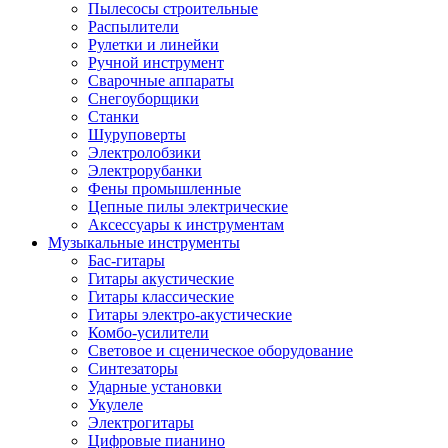
Пылесосы строительные
Распылители
Рулетки и линейки
Ручной инструмент
Сварочные аппараты
Снегоуборщики
Станки
Шуруповерты
Электролобзики
Электрорубанки
Фены промышленные
Цепные пилы электрические
Аксессуары к инструментам
Музыкальные инструменты
Бас-гитары
Гитары акустические
Гитары классические
Гитары электро-акустические
Комбо-усилители
Световое и сценическое оборудование
Синтезаторы
Ударные установки
Укулеле
Электрогитары
Цифровые пианино