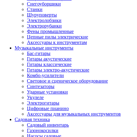
Снегоуборщики
Станки
Шуруповерты
Электролобзики
Электрорубанки
Фены промышленные
Цепные пилы электрические
Аксессуары к инструментам
Музыкальные инструменты
Бас-гитары
Гитары акустические
Гитары классические
Гитары электро-акустические
Комбо-усилители
Световое и сценическое оборудование
Синтезаторы
Ударные установки
Укулеле
Электрогитары
Цифровые пианино
Аксессуары для музыкальных инструментов
Садовая техника
Садовый инвентарь
Газонокосилки
Насосы садовые