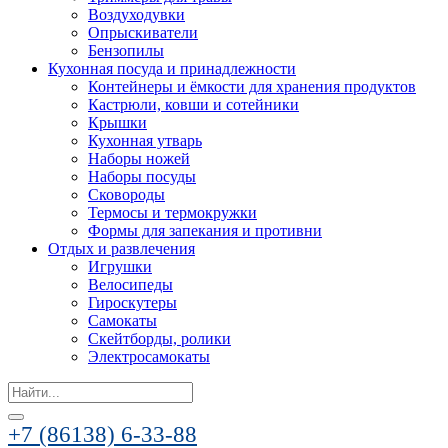
Воздуходувки
Опрыскиватели
Бензопилы
Кухонная посуда и принадлежности
Контейнеры и ёмкости для хранения продуктов
Кастрюли, ковши и сотейники
Крышки
Кухонная утварь
Наборы ножей
Наборы посуды
Сковороды
Термосы и термокружки
Формы для запекания и противни
Отдых и развлечения
Игрушки
Велосипеды
Гироскутеры
Самокаты
Скейтборды, ролики
Электросамокаты
Search
for:
+7 (86138) 6-33-88