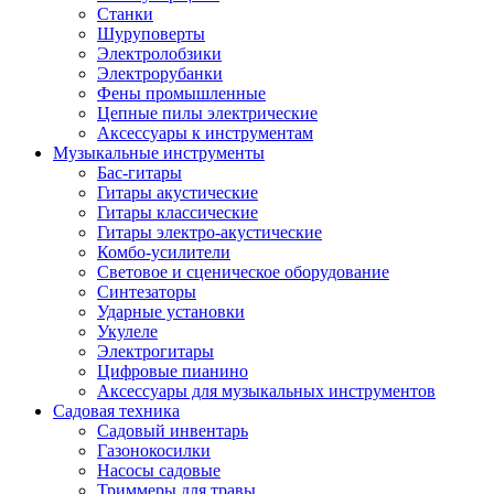
Станки
Шуруповерты
Электролобзики
Электрорубанки
Фены промышленные
Цепные пилы электрические
Аксессуары к инструментам
Музыкальные инструменты
Бас-гитары
Гитары акустические
Гитары классические
Гитары электро-акустические
Комбо-усилители
Световое и сценическое оборудование
Синтезаторы
Ударные установки
Укулеле
Электрогитары
Цифровые пианино
Аксессуары для музыкальных инструментов
Садовая техника
Садовый инвентарь
Газонокосилки
Насосы садовые
Триммеры для травы