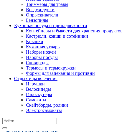
Триммеры для травы
Воздуходувки
Опрыскиватели
Бензопилы
Кухонная посуда и принадлежности
Контейнеры и ёмкости для хранения продуктов
Кастрюли, ковши и сотейники
Крышки
Кухонная утварь
Наборы ножей
Наборы посуды
Сковороды
Термосы и термокружки
Формы для запекания и противни
Отдых и развлечения
Игрушки
Велосипеды
Гироскутеры
Самокаты
Скейтборды, ролики
Электросамокаты
Search
for: