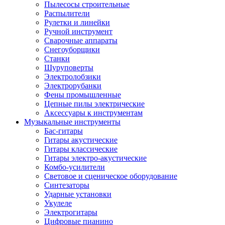
Пылесосы строительные
Распылители
Рулетки и линейки
Ручной инструмент
Сварочные аппараты
Снегоуборщики
Станки
Шуруповерты
Электролобзики
Электрорубанки
Фены промышленные
Цепные пилы электрические
Аксессуары к инструментам
Музыкальные инструменты
Бас-гитары
Гитары акустические
Гитары классические
Гитары электро-акустические
Комбо-усилители
Световое и сценическое оборудование
Синтезаторы
Ударные установки
Укулеле
Электрогитары
Цифровые пианино