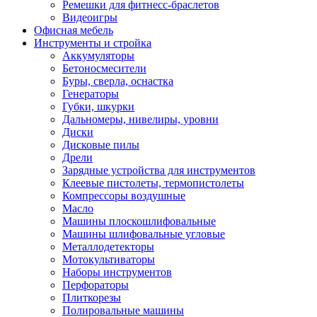
Ремешки для фитнесс-браслетов
Видеоигры
Офисная мебель
Инструменты и стройка
Аккумуляторы
Бетоносмесители
Буры, сверла, оснастка
Генераторы
Губки, шкурки
Дальномеры, нивелиры, уровни
Диски
Дисковые пилы
Дрели
Зарядные устройства для инструментов
Клеевые пистолеты, термопистолеты
Компрессоры воздушные
Масло
Машины плоскошлифовальные
Машины шлифовальные угловые
Металлодетекторы
Мотокультиваторы
Наборы инструментов
Перфораторы
Плиткорезы
Полировальные машины