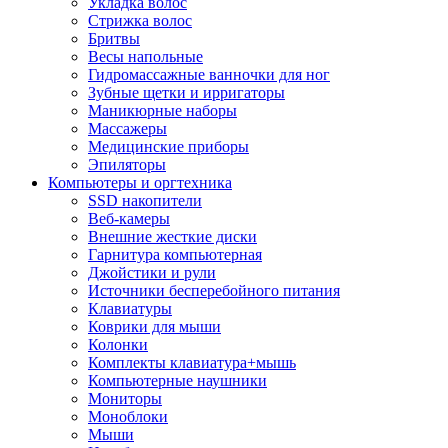
Укладка волос
Стрижка волос
Бритвы
Весы напольные
Гидромассажные ванночки для ног
Зубные щетки и ирригаторы
Маникюрные наборы
Массажеры
Медицинские приборы
Эпиляторы
Компьютеры и оргтехника
SSD накопители
Веб-камеры
Внешние жесткие диски
Гарнитура компьютерная
Джойстики и рули
Источники бесперебойного питания
Клавиатуры
Коврики для мыши
Колонки
Комплекты клавиатура+мышь
Компьютерные наушники
Мониторы
Моноблоки
Мыши