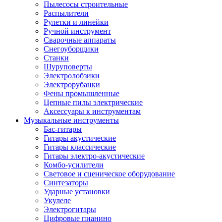
Пылесосы строительные
Распылители
Рулетки и линейки
Ручной инструмент
Сварочные аппараты
Снегоуборщики
Станки
Шуруповерты
Электролобзики
Электрорубанки
Фены промышленные
Цепные пилы электрические
Аксессуары к инструментам
Музыкальные инструменты
Бас-гитары
Гитары акустические
Гитары классические
Гитары электро-акустические
Комбо-усилители
Световое и сценическое оборудование
Синтезаторы
Ударные установки
Укулеле
Электрогитары
Цифровые пианино