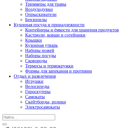
Триммеры для травы
Воздуходувки
Опрыскиватели
Бензопилы
Кухонная посуда и принадлежности
Контейнеры и ёмкости для хранения продуктов
Кастрюли, ковши и сотейники
Крышки
Кухонная утварь
Наборы ножей
Наборы посуды
Сковороды
Термосы и термокружки
Формы для запекания и противни
Отдых и развлечения
Игрушки
Велосипеды
Гироскутеры
Самокаты
Скейтборды, ролики
Электросамокаты
Search
for: