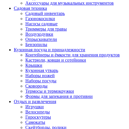
Аксессуары для музыкальных инструментов
Садовая техника
Садовый инвентарь
Газонокосилки
Насосы садовые
Триммеры для травы
Воздуходувки
Опрыскиватели
Бензопилы
Кухонная посуда и принадлежности
Контейнеры и ёмкости для хранения продуктов
Кастрюли, ковши и сотейники
Крышки
Кухонная утварь
Наборы ножей
Наборы посуды
Сковороды
Термосы и термокружки
Формы для запекания и противни
Отдых и развлечения
Игрушки
Велосипеды
Гироскутеры
Самокаты
Скейтборды, ролики