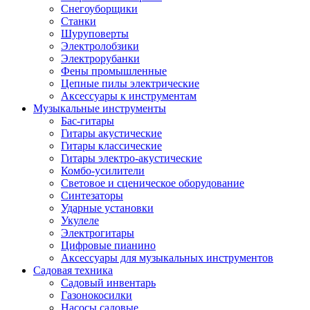
Снегоуборщики
Станки
Шуруповерты
Электролобзики
Электрорубанки
Фены промышленные
Цепные пилы электрические
Аксессуары к инструментам
Музыкальные инструменты
Бас-гитары
Гитары акустические
Гитары классические
Гитары электро-акустические
Комбо-усилители
Световое и сценическое оборудование
Синтезаторы
Ударные установки
Укулеле
Электрогитары
Цифровые пианино
Аксессуары для музыкальных инструментов
Садовая техника
Садовый инвентарь
Газонокосилки
Насосы садовые