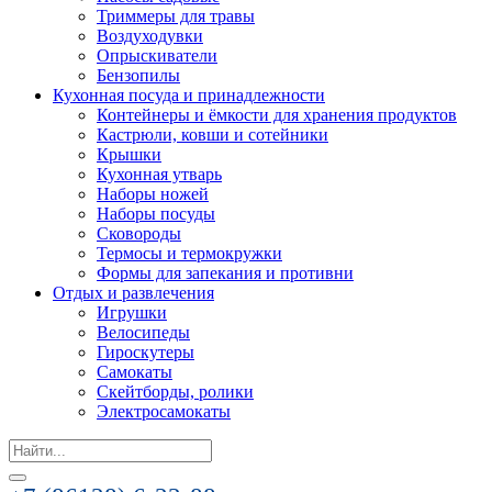
Триммеры для травы
Воздуходувки
Опрыскиватели
Бензопилы
Кухонная посуда и принадлежности
Контейнеры и ёмкости для хранения продуктов
Кастрюли, ковши и сотейники
Крышки
Кухонная утварь
Наборы ножей
Наборы посуды
Сковороды
Термосы и термокружки
Формы для запекания и противни
Отдых и развлечения
Игрушки
Велосипеды
Гироскутеры
Самокаты
Скейтборды, ролики
Электросамокаты
Search
for: