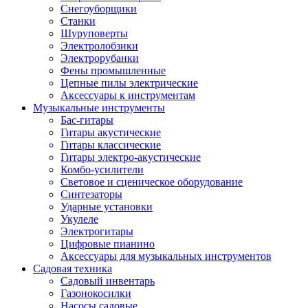
Снегоуборщики
Станки
Шуруповерты
Электролобзики
Электрорубанки
Фены промышленные
Цепные пилы электрические
Аксессуары к инструментам
Музыкальные инструменты
Бас-гитары
Гитары акустические
Гитары классические
Гитары электро-акустические
Комбо-усилители
Световое и сценическое оборудование
Синтезаторы
Ударные установки
Укулеле
Электрогитары
Цифровые пианино
Аксессуары для музыкальных инструментов
Садовая техника
Садовый инвентарь
Газонокосилки
Насосы садовые