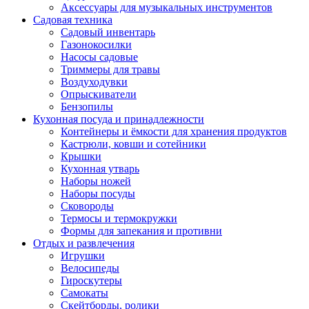
Аксессуары для музыкальных инструментов
Садовая техника
Садовый инвентарь
Газонокосилки
Насосы садовые
Триммеры для травы
Воздуходувки
Опрыскиватели
Бензопилы
Кухонная посуда и принадлежности
Контейнеры и ёмкости для хранения продуктов
Кастрюли, ковши и сотейники
Крышки
Кухонная утварь
Наборы ножей
Наборы посуды
Сковороды
Термосы и термокружки
Формы для запекания и противни
Отдых и развлечения
Игрушки
Велосипеды
Гироскутеры
Самокаты
Скейтборды, ролики