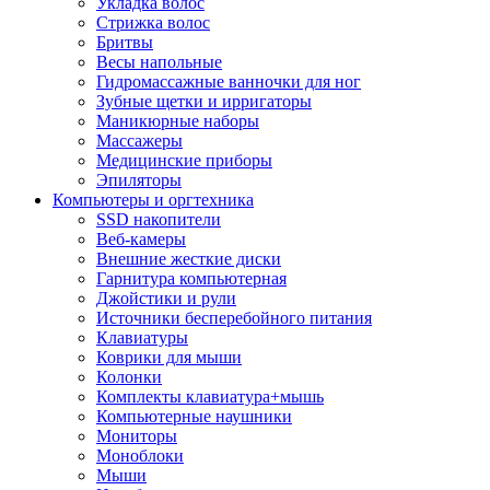
Укладка волос
Стрижка волос
Бритвы
Весы напольные
Гидромассажные ванночки для ног
Зубные щетки и ирригаторы
Маникюрные наборы
Массажеры
Медицинские приборы
Эпиляторы
Компьютеры и оргтехника
SSD накопители
Веб-камеры
Внешние жесткие диски
Гарнитура компьютерная
Джойстики и рули
Источники бесперебойного питания
Клавиатуры
Коврики для мыши
Колонки
Комплекты клавиатура+мышь
Компьютерные наушники
Мониторы
Моноблоки
Мыши