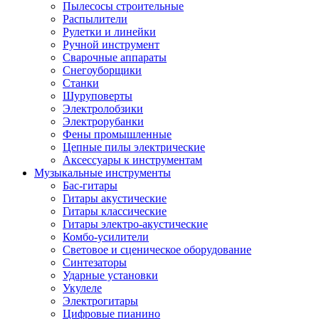
Пылесосы строительные
Распылители
Рулетки и линейки
Ручной инструмент
Сварочные аппараты
Снегоуборщики
Станки
Шуруповерты
Электролобзики
Электрорубанки
Фены промышленные
Цепные пилы электрические
Аксессуары к инструментам
Музыкальные инструменты
Бас-гитары
Гитары акустические
Гитары классические
Гитары электро-акустические
Комбо-усилители
Световое и сценическое оборудование
Синтезаторы
Ударные установки
Укулеле
Электрогитары
Цифровые пианино