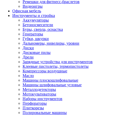
Ремешки для фитнесс-браслетов
Видеоигры
Офисная мебель
Инструменты и стройка
Аккумуляторы
Бетоносмесители
Буры, сверла, оснастка
Генераторы
Губки, шкурки
Дальномеры, нивелиры, уровни
Диски
Дисковые пилы
Дрели
Зарядные устройства для инструментов
Клеевые пистолеты, термопистолеты
Компрессоры воздушные
Масло
Машины плоскошлифовальные
Машины шлифовальные угловые
Металлодетекторы
Мотокультиваторы
Наборы инструментов
Перфораторы
Плиткорезы
Полировальные машины