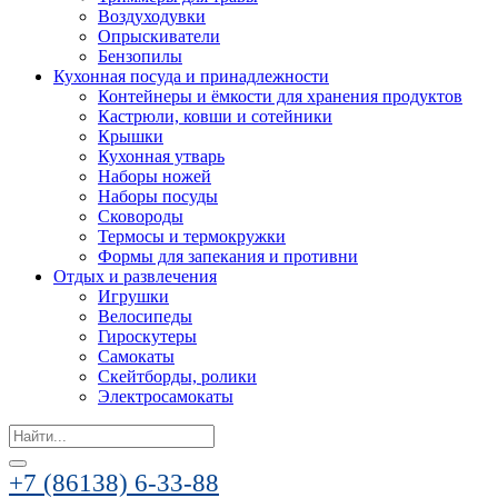
Воздуходувки
Опрыскиватели
Бензопилы
Кухонная посуда и принадлежности
Контейнеры и ёмкости для хранения продуктов
Кастрюли, ковши и сотейники
Крышки
Кухонная утварь
Наборы ножей
Наборы посуды
Сковороды
Термосы и термокружки
Формы для запекания и противни
Отдых и развлечения
Игрушки
Велосипеды
Гироскутеры
Самокаты
Скейтборды, ролики
Электросамокаты
Search
for:
+7 (86138) 6-33-88