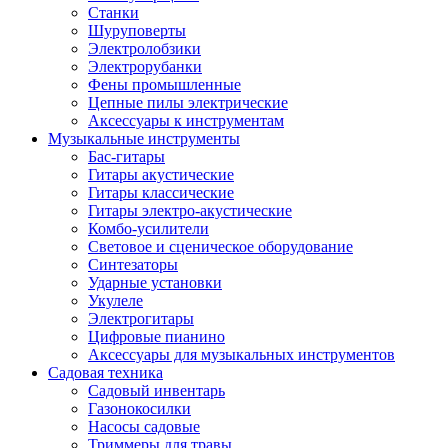
Станки
Шуруповерты
Электролобзики
Электрорубанки
Фены промышленные
Цепные пилы электрические
Аксессуары к инструментам
Музыкальные инструменты
Бас-гитары
Гитары акустические
Гитары классические
Гитары электро-акустические
Комбо-усилители
Световое и сценическое оборудование
Синтезаторы
Ударные установки
Укулеле
Электрогитары
Цифровые пианино
Аксессуары для музыкальных инструментов
Садовая техника
Садовый инвентарь
Газонокосилки
Насосы садовые
Триммеры для травы