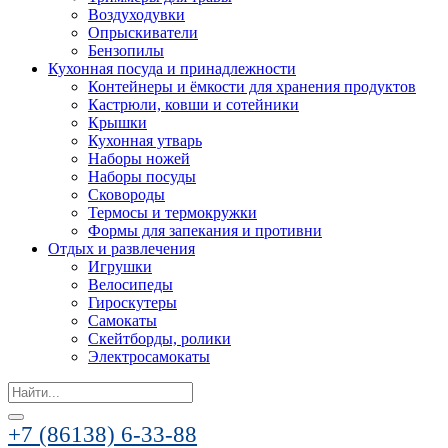
Воздуходувки
Опрыскиватели
Бензопилы
Кухонная посуда и принадлежности
Контейнеры и ёмкости для хранения продуктов
Кастрюли, ковши и сотейники
Крышки
Кухонная утварь
Наборы ножей
Наборы посуды
Сковороды
Термосы и термокружки
Формы для запекания и противни
Отдых и развлечения
Игрушки
Велосипеды
Гироскутеры
Самокаты
Скейтборды, ролики
Электросамокаты
Search
for:
+7 (86138) 6-33-88