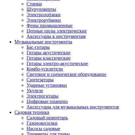
Станки
Шуруповерты
Электролобзики
Электрорубанки
Фены промышленные
Цепные пилы электрические
Аксессуары к инструментам
Музыкальные инструменты
Бас-гитары
Гитары акустические
Гитары классические
Гитары электро-акустические
Комбо-усилители
Световое и сценическое оборудование
Синтезаторы
Ударные установки
Укулеле
Электрогитары
Цифровые пианино
Аксессуары для музыкальных инструментов
Садовая техника
Садовый инвентарь
Газонокосилки
Насосы садовые
Триммеры для травы