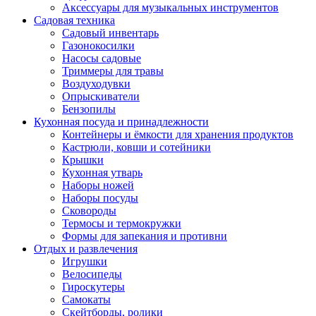
Аксессуары для музыкальных инструментов
Садовая техника
Садовый инвентарь
Газонокосилки
Насосы садовые
Триммеры для травы
Воздуходувки
Опрыскиватели
Бензопилы
Кухонная посуда и принадлежности
Контейнеры и ёмкости для хранения продуктов
Кастрюли, ковши и сотейники
Крышки
Кухонная утварь
Наборы ножей
Наборы посуды
Сковороды
Термосы и термокружки
Формы для запекания и противни
Отдых и развлечения
Игрушки
Велосипеды
Гироскутеры
Самокаты
Скейтборды, ролики