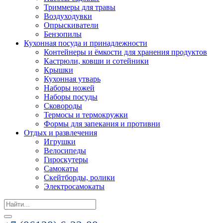
Триммеры для травы
Воздуходувки
Опрыскиватели
Бензопилы
Кухонная посуда и принадлежности
Контейнеры и ёмкости для хранения продуктов
Кастрюли, ковши и сотейники
Крышки
Кухонная утварь
Наборы ножей
Наборы посуды
Сковороды
Термосы и термокружки
Формы для запекания и противни
Отдых и развлечения
Игрушки
Велосипеды
Гироскутеры
Самокаты
Скейтборды, ролики
Электросамокаты
Search
for: