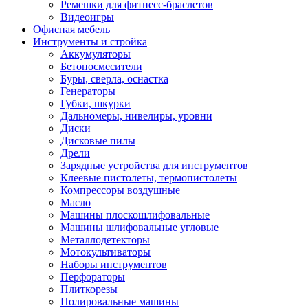
Ремешки для фитнесс-браслетов
Видеоигры
Офисная мебель
Инструменты и стройка
Аккумуляторы
Бетоносмесители
Буры, сверла, оснастка
Генераторы
Губки, шкурки
Дальномеры, нивелиры, уровни
Диски
Дисковые пилы
Дрели
Зарядные устройства для инструментов
Клеевые пистолеты, термопистолеты
Компрессоры воздушные
Масло
Машины плоскошлифовальные
Машины шлифовальные угловые
Металлодетекторы
Мотокультиваторы
Наборы инструментов
Перфораторы
Плиткорезы
Полировальные машины