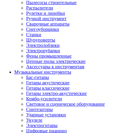
Пылесосы строительные
Распылители
Рулетки и линейки
Ручной инструмент
Сварочные аппараты
Снегоуборщики
Станки
Шуруповерты
Электролобзики
Электрорубанки
Фены промышленные
Цепные пилы электрические
Аксессуары к инструментам
Музыкальные инструменты
Бас-гитары
Гитары акустические
Гитары классические
Гитары электро-акустические
Комбо-усилители
Световое и сценическое оборудование
Синтезаторы
Ударные установки
Укулеле
Электрогитары
Цифровые пианино