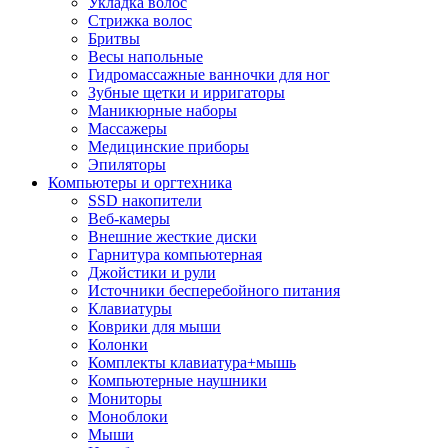
Укладка волос
Стрижка волос
Бритвы
Весы напольные
Гидромассажные ванночки для ног
Зубные щетки и ирригаторы
Маникюрные наборы
Массажеры
Медицинские приборы
Эпиляторы
Компьютеры и оргтехника
SSD накопители
Веб-камеры
Внешние жесткие диски
Гарнитура компьютерная
Джойстики и рули
Источники бесперебойного питания
Клавиатуры
Коврики для мыши
Колонки
Комплекты клавиатура+мышь
Компьютерные наушники
Мониторы
Моноблоки
Мыши