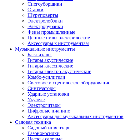
Снегоуборщики
Станки
Шуруповерты
Электролобзики
Электрорубанки
Фены промышленные
Цепные пилы электрические
Аксессуары к инструментам
Музыкальные инструменты
Бас-гитары
Гитары акустические
Гитары классические
Гитары электро-акустические
Комбо-усилители
Световое и сценическое оборудование
Синтезаторы
Ударные установки
Укулеле
Электрогитары
Цифровые пианино
Аксессуары для музыкальных инструментов
Садовая техника
Садовый инвентарь
Газонокосилки
Насосы садовые