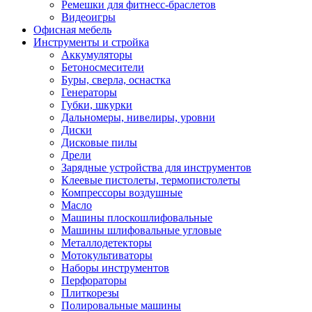
Ремешки для фитнесс-браслетов
Видеоигры
Офисная мебель
Инструменты и стройка
Аккумуляторы
Бетоносмесители
Буры, сверла, оснастка
Генераторы
Губки, шкурки
Дальномеры, нивелиры, уровни
Диски
Дисковые пилы
Дрели
Зарядные устройства для инструментов
Клеевые пистолеты, термопистолеты
Компрессоры воздушные
Масло
Машины плоскошлифовальные
Машины шлифовальные угловые
Металлодетекторы
Мотокультиваторы
Наборы инструментов
Перфораторы
Плиткорезы
Полировальные машины