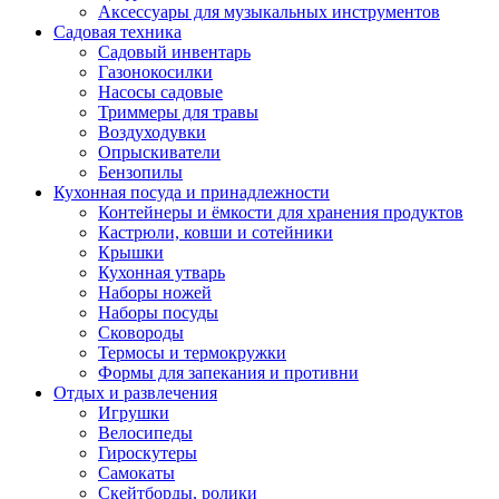
Аксессуары для музыкальных инструментов
Садовая техника
Садовый инвентарь
Газонокосилки
Насосы садовые
Триммеры для травы
Воздуходувки
Опрыскиватели
Бензопилы
Кухонная посуда и принадлежности
Контейнеры и ёмкости для хранения продуктов
Кастрюли, ковши и сотейники
Крышки
Кухонная утварь
Наборы ножей
Наборы посуды
Сковороды
Термосы и термокружки
Формы для запекания и противни
Отдых и развлечения
Игрушки
Велосипеды
Гироскутеры
Самокаты
Скейтборды, ролики