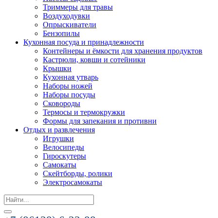
Триммеры для травы
Воздуходувки
Опрыскиватели
Бензопилы
Кухонная посуда и принадлежности
Контейнеры и ёмкости для хранения продуктов
Кастрюли, ковши и сотейники
Крышки
Кухонная утварь
Наборы ножей
Наборы посуды
Сковороды
Термосы и термокружки
Формы для запекания и противни
Отдых и развлечения
Игрушки
Велосипеды
Гироскутеры
Самокаты
Скейтборды, ролики
Электросамокаты
Search
for: