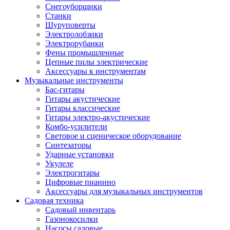
Снегоуборщики
Станки
Шуруповерты
Электролобзики
Электрорубанки
Фены промышленные
Цепные пилы электрические
Аксессуары к инструментам
Музыкальные инструменты
Бас-гитары
Гитары акустические
Гитары классические
Гитары электро-акустические
Комбо-усилители
Световое и сценическое оборудование
Синтезаторы
Ударные установки
Укулеле
Электрогитары
Цифровые пианино
Аксессуары для музыкальных инструментов
Садовая техника
Садовый инвентарь
Газонокосилки
Насосы садовые