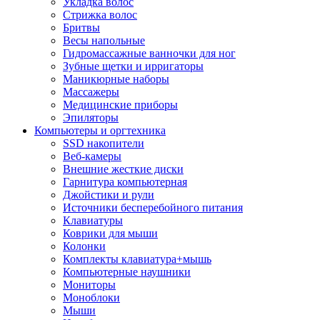
Укладка волос
Стрижка волос
Бритвы
Весы напольные
Гидромассажные ванночки для ног
Зубные щетки и ирригаторы
Маникюрные наборы
Массажеры
Медицинские приборы
Эпиляторы
Компьютеры и оргтехника
SSD накопители
Веб-камеры
Внешние жесткие диски
Гарнитура компьютерная
Джойстики и рули
Источники бесперебойного питания
Клавиатуры
Коврики для мыши
Колонки
Комплекты клавиатура+мышь
Компьютерные наушники
Мониторы
Моноблоки
Мыши