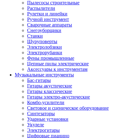
Пылесосы строительные
Распылители
Рулетки и линейки
Ручной инструмент
Сварочные аппараты
Снегоуборщики
Станки
Шуруповерты
Электролобзики
Электрорубанки
Фены промышленные
Цепные пилы электрические
Аксессуары к инструментам
Музыкальные инструменты
Бас-гитары
Гитары акустические
Гитары классические
Гитары электро-акустические
Комбо-усилители
Световое и сценическое оборудование
Синтезаторы
Ударные установки
Укулеле
Электрогитары
Цифровые пианино