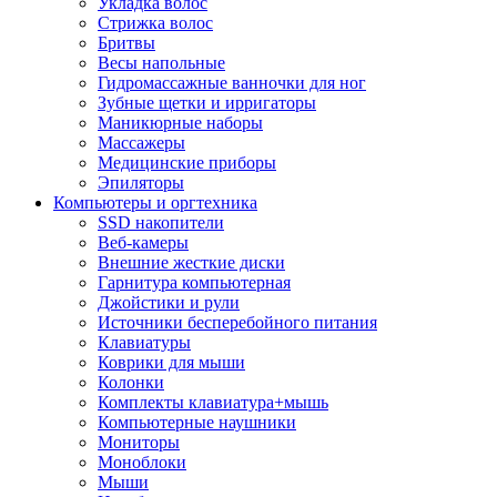
Укладка волос
Стрижка волос
Бритвы
Весы напольные
Гидромассажные ванночки для ног
Зубные щетки и ирригаторы
Маникюрные наборы
Массажеры
Медицинские приборы
Эпиляторы
Компьютеры и оргтехника
SSD накопители
Веб-камеры
Внешние жесткие диски
Гарнитура компьютерная
Джойстики и рули
Источники бесперебойного питания
Клавиатуры
Коврики для мыши
Колонки
Комплекты клавиатура+мышь
Компьютерные наушники
Мониторы
Моноблоки
Мыши