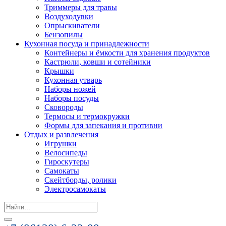
Триммеры для травы
Воздуходувки
Опрыскиватели
Бензопилы
Кухонная посуда и принадлежности
Контейнеры и ёмкости для хранения продуктов
Кастрюли, ковши и сотейники
Крышки
Кухонная утварь
Наборы ножей
Наборы посуды
Сковороды
Термосы и термокружки
Формы для запекания и противни
Отдых и развлечения
Игрушки
Велосипеды
Гироскутеры
Самокаты
Скейтборды, ролики
Электросамокаты
Search
for: