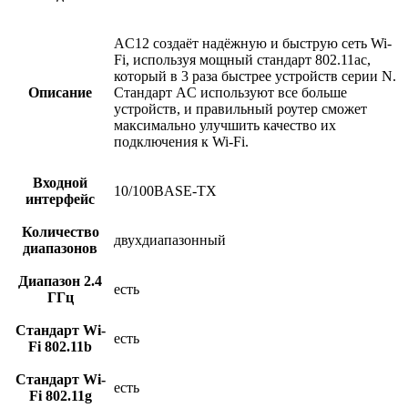
AC12 создаёт надёжную и быструю сеть Wi-
Fi, используя мощный стандарт 802.11ac,
который в 3 раза быстрее устройств серии N.
Описание
Стандарт AC используют все больше
устройств, и правильный роутер сможет
максимально улучшить качество их
подключения к Wi-Fi.
Входной
10/100BASE-TX
интерфейс
Количество
двухдиапазонный
диапазонов
Диапазон 2.4
есть
ГГц
Стандарт Wi-
есть
Fi 802.11b
Стандарт Wi-
есть
Fi 802.11g