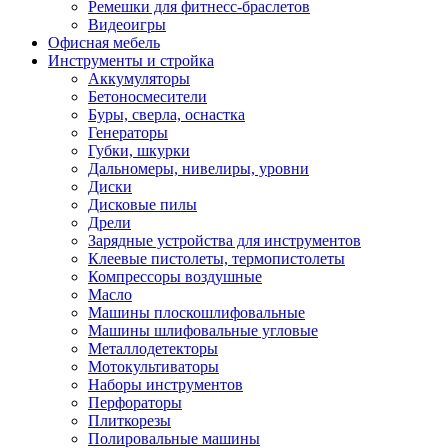
Ремешки для фитнесс-браслетов
Видеоигры
Офисная мебель
Инструменты и стройка
Аккумуляторы
Бетоносмесители
Буры, сверла, оснастка
Генераторы
Губки, шкурки
Дальномеры, нивелиры, уровни
Диски
Дисковые пилы
Дрели
Зарядные устройства для инструментов
Клеевые пистолеты, термопистолеты
Компрессоры воздушные
Масло
Машины плоскошлифовальные
Машины шлифовальные угловые
Металлодетекторы
Мотокультиваторы
Наборы инструментов
Перфораторы
Плиткорезы
Полировальные машины