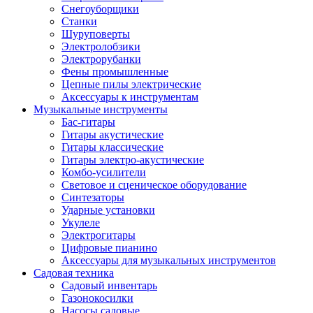
Снегоуборщики
Станки
Шуруповерты
Электролобзики
Электрорубанки
Фены промышленные
Цепные пилы электрические
Аксессуары к инструментам
Музыкальные инструменты
Бас-гитары
Гитары акустические
Гитары классические
Гитары электро-акустические
Комбо-усилители
Световое и сценическое оборудование
Синтезаторы
Ударные установки
Укулеле
Электрогитары
Цифровые пианино
Аксессуары для музыкальных инструментов
Садовая техника
Садовый инвентарь
Газонокосилки
Насосы садовые