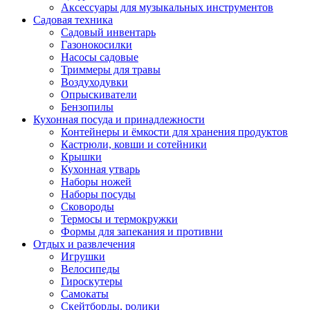
Аксессуары для музыкальных инструментов
Садовая техника
Садовый инвентарь
Газонокосилки
Насосы садовые
Триммеры для травы
Воздуходувки
Опрыскиватели
Бензопилы
Кухонная посуда и принадлежности
Контейнеры и ёмкости для хранения продуктов
Кастрюли, ковши и сотейники
Крышки
Кухонная утварь
Наборы ножей
Наборы посуды
Сковороды
Термосы и термокружки
Формы для запекания и противни
Отдых и развлечения
Игрушки
Велосипеды
Гироскутеры
Самокаты
Скейтборды, ролики