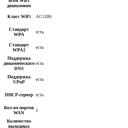
всем WiFi
диапазонам
Класс WiFi
AC1200
Стандарт
есть
WPA
Стандарт
есть
WPA2
Поддержка
динамического
есть
DNS
Поддержка
есть
UPnP
DHCP-сервер
есть
Кол-во портов
1
WAN
Количество
выходных