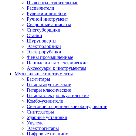
Пылесосы строительные
Распылители
Рулетки и линейки
Ручной инструмент
Сварочные аппараты
Снегоуборщики
Станки
Шуруповерты
Электролобзики
Электрорубанки
Фены промышленные
Цепные пилы электрические
Аксессуары к инструментам
Музыкальные инструменты
Бас-гитары
Гитары акустические
Гитары классические
Гитары электро-акустические
Комбо-усилители
Световое и сценическое оборудование
Синтезаторы
Ударные установки
Укулеле
Электрогитары
Цифровые пианино