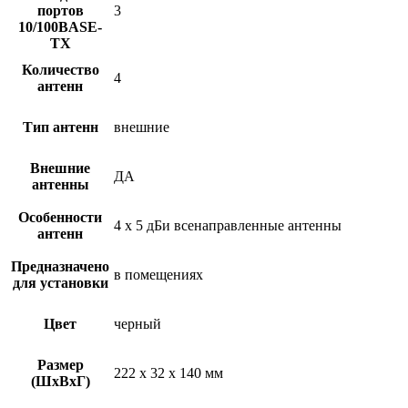
портов
3
10/100BASE-
TX
Количество
4
антенн
Тип антенн
внешние
Внешние
ДА
антенны
Особенности
4 х 5 дБи всенаправленные антенны
антенн
Предназначено
в помещениях
для установки
Цвет
черный
Размер
222 х 32 х 140 мм
(ШхВхГ)