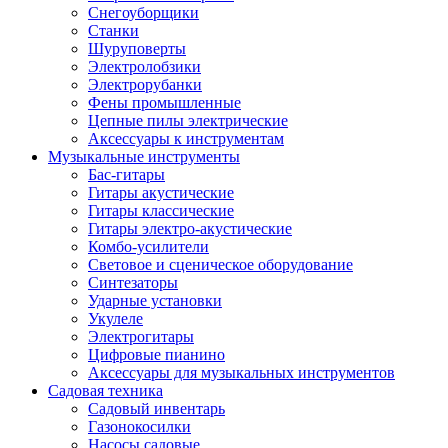
Снегоуборщики
Станки
Шуруповерты
Электролобзики
Электрорубанки
Фены промышленные
Цепные пилы электрические
Аксессуары к инструментам
Музыкальные инструменты
Бас-гитары
Гитары акустические
Гитары классические
Гитары электро-акустические
Комбо-усилители
Световое и сценическое оборудование
Синтезаторы
Ударные установки
Укулеле
Электрогитары
Цифровые пианино
Аксессуары для музыкальных инструментов
Садовая техника
Садовый инвентарь
Газонокосилки
Насосы садовые