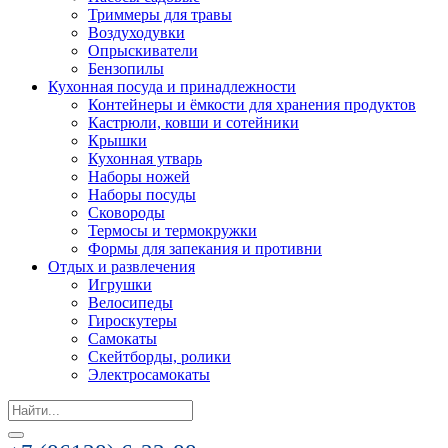
Триммеры для травы
Воздуходувки
Опрыскиватели
Бензопилы
Кухонная посуда и принадлежности
Контейнеры и ёмкости для хранения продуктов
Кастрюли, ковши и сотейники
Крышки
Кухонная утварь
Наборы ножей
Наборы посуды
Сковороды
Термосы и термокружки
Формы для запекания и противни
Отдых и развлечения
Игрушки
Велосипеды
Гироскутеры
Самокаты
Скейтборды, ролики
Электросамокаты
Search
for: