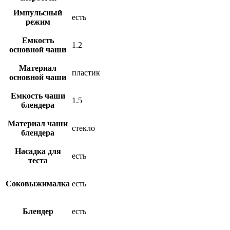
Импульсный
есть
режим
Емкость
1.2
основной чаши
Материал
пластик
оcновной чаши
Емкость чаши
1.5
блендера
Материал чаши
стекло
блендера
Насадка для
есть
теста
Соковыжималка
есть
Блендер
есть