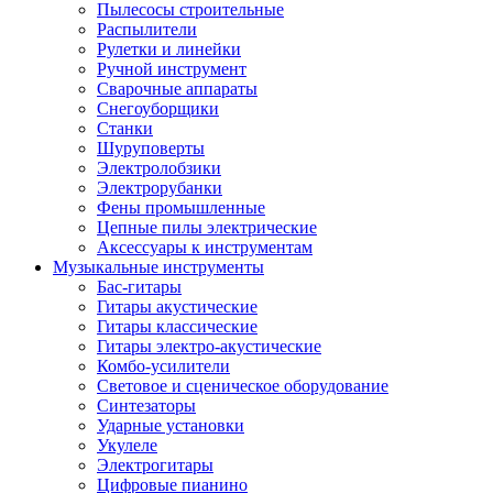
Пылесосы строительные
Распылители
Рулетки и линейки
Ручной инструмент
Сварочные аппараты
Снегоуборщики
Станки
Шуруповерты
Электролобзики
Электрорубанки
Фены промышленные
Цепные пилы электрические
Аксессуары к инструментам
Музыкальные инструменты
Бас-гитары
Гитары акустические
Гитары классические
Гитары электро-акустические
Комбо-усилители
Световое и сценическое оборудование
Синтезаторы
Ударные установки
Укулеле
Электрогитары
Цифровые пианино