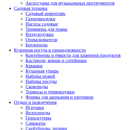
Аксессуары для музыкальных инструментов
Садовая техника
Садовый инвентарь
Газонокосилки
Насосы садовые
Триммеры для травы
Воздуходувки
Опрыскиватели
Бензопилы
Кухонная посуда и принадлежности
Контейнеры и ёмкости для хранения продуктов
Кастрюли, ковши и сотейники
Крышки
Кухонная утварь
Наборы ножей
Наборы посуды
Сковороды
Термосы и термокружки
Формы для запекания и противни
Отдых и развлечения
Игрушки
Велосипеды
Гироскутеры
Самокаты
Скейтборды, ролики