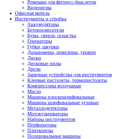
Ремешки для фитнесс-браслетов
Видеоигры
Офисная мебель
Инструменты и стройка
Аккумуляторы
Бетоносмесители
Буры, сверла, оснастка
Генераторы
Губки, шкурки
Дальномеры, нивелиры, уровни
Диски
Дисковые пилы
Дрели
Зарядные устройства для инструментов
Клеевые пистолеты, термопистолеты
Компрессоры воздушные
Масло
Машины плоскошлифовальные
Машины шлифовальные угловые
Металлодетекторы
Мотокультиваторы
Наборы инструментов
Перфораторы
Плиткорезы
Полировальные машины