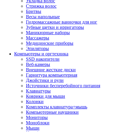
Укладка волос
Стрижка волос
Бритвы
Весы напольные
Гидромассажные ванночки для ног
Зубные щетки и ирригаторы
Маникюрные наборы
Массажеры
Медицинские приборы
Эпиляторы
Компьютеры и оргтехника
SSD накопители
Веб-камеры
Внешние жесткие диски
Гарнитура компьютерная
Джойстики и рули
Источники бесперебойного питания
Клавиатуры
Коврики для мыши
Колонки
Комплекты клавиатура+мышь
Компьютерные наушники
Мониторы
Моноблоки
Мыши