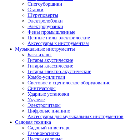
Снегоуборщики
Станки
Шуруповерты
Электролобзики
Электрорубанки
Фены промышленные
Цепные пилы электрические
Аксессуары к инструментам
Музыкальные инструменты
Бас-гитары
Гитары акустические
Гитары классические
Гитары электро-акустические
Комбо-усилители
Световое и сценическое оборудование
Синтезаторы
Ударные установки
Укулеле
Электрогитары
Цифровые пианино
Аксессуары для музыкальных инструментов
Садовая техника
Садовый инвентарь
Газонокосилки
Насосы садовые