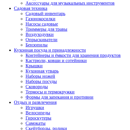
Аксессуары для музыкальных инструментов
Садовая техника
Садовый инвентарь
Газонокосилки
Насосы садовые
Триммеры для травы
Воздуходувки
Опрыскиватели
Бензопилы
Кухонная посуда и принадлежности
Контейнеры и ёмкости для хранения продуктов
Кастрюли, ковши и сотейники
Крышки
Кухонная утварь
Наборы ножей
Наборы посуды
Сковороды
Термосы и термокружки
Формы для запекания и противни
Отдых и развлечения
Игрушки
Велосипеды
Гироскутеры
Самокаты
Скейтборды, ролики