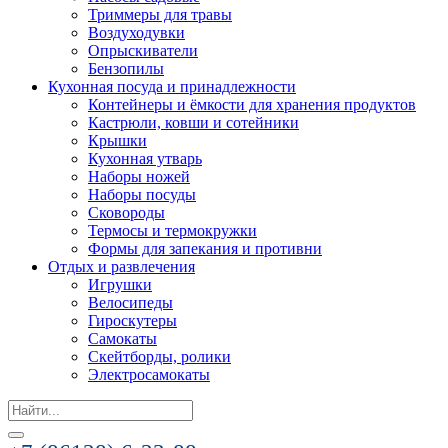
Триммеры для травы
Воздуходувки
Опрыскиватели
Бензопилы
Кухонная посуда и принадлежности
Контейнеры и ёмкости для хранения продуктов
Кастрюли, ковши и сотейники
Крышки
Кухонная утварь
Наборы ножей
Наборы посуды
Сковороды
Термосы и термокружки
Формы для запекания и противни
Отдых и развлечения
Игрушки
Велосипеды
Гироскутеры
Самокаты
Скейтборды, ролики
Электросамокаты
Search
for: