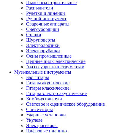
Пылесосы строительные
Распылители
Рулетки и линейки
Ручной инструмент
Сварочные аппараты
Снегоуборщики
Станки
Шуруповерты
Электролобзики
Электрорубанки
Фены промышленные
Цепные пилы электрические
Аксессуары к инструментам
Музыкальные инструменты
Бас-гитары
Гитары акустические
Гитары классические
Гитары электро-акустические
Комбо-усилители
Световое и сценическое оборудование
Синтезаторы
Ударные установки
Укулеле
Электрогитары
Цифровые пианино