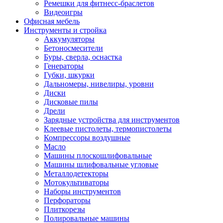
Ремешки для фитнесс-браслетов
Видеоигры
Офисная мебель
Инструменты и стройка
Аккумуляторы
Бетоносмесители
Буры, сверла, оснастка
Генераторы
Губки, шкурки
Дальномеры, нивелиры, уровни
Диски
Дисковые пилы
Дрели
Зарядные устройства для инструментов
Клеевые пистолеты, термопистолеты
Компрессоры воздушные
Масло
Машины плоскошлифовальные
Машины шлифовальные угловые
Металлодетекторы
Мотокультиваторы
Наборы инструментов
Перфораторы
Плиткорезы
Полировальные машины