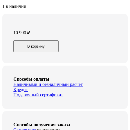
1 в наличии
10 990
₽
Кресло
В корзину
игровое
Zombie
GAME
17
черный/
серый
текстиль/
Способы оплаты
эко.кожа
Наличными и безналичный расчёт
крестовина
Кредит
пластик
Подарочный сертификат
quantity
Способы получения заказа
Самовывоз
из магазина