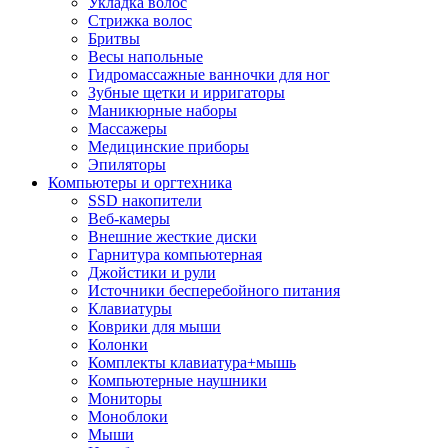
Укладка волос
Стрижка волос
Бритвы
Весы напольные
Гидромассажные ванночки для ног
Зубные щетки и ирригаторы
Маникюрные наборы
Массажеры
Медицинские приборы
Эпиляторы
Компьютеры и оргтехника
SSD накопители
Веб-камеры
Внешние жесткие диски
Гарнитура компьютерная
Джойстики и рули
Источники бесперебойного питания
Клавиатуры
Коврики для мыши
Колонки
Комплекты клавиатура+мышь
Компьютерные наушники
Мониторы
Моноблоки
Мыши