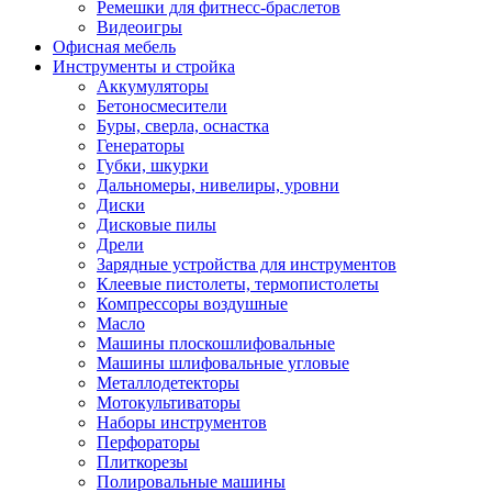
Ремешки для фитнесс-браслетов
Видеоигры
Офисная мебель
Инструменты и стройка
Аккумуляторы
Бетоносмесители
Буры, сверла, оснастка
Генераторы
Губки, шкурки
Дальномеры, нивелиры, уровни
Диски
Дисковые пилы
Дрели
Зарядные устройства для инструментов
Клеевые пистолеты, термопистолеты
Компрессоры воздушные
Масло
Машины плоскошлифовальные
Машины шлифовальные угловые
Металлодетекторы
Мотокультиваторы
Наборы инструментов
Перфораторы
Плиткорезы
Полировальные машины