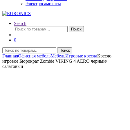
Электросамокаты
Search
Искать:
Поиск
0
Искать:
Поиск
Главная
Офисная мебель
Мебель
Игровые кресла
Кресло
игровое Бюрократ Zombie VIKING 4 AERO черный/
салатовый