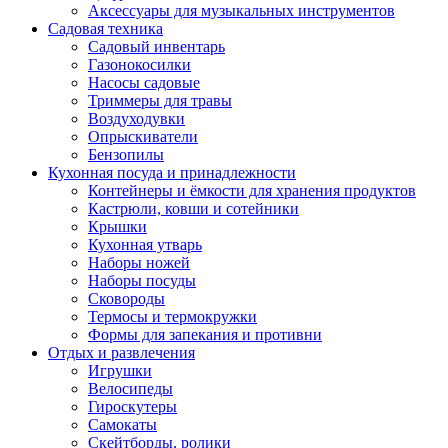
Аксессуары для музыкальных инструментов
Садовая техника
Садовый инвентарь
Газонокосилки
Насосы садовые
Триммеры для травы
Воздуходувки
Опрыскиватели
Бензопилы
Кухонная посуда и принадлежности
Контейнеры и ёмкости для хранения продуктов
Кастрюли, ковши и сотейники
Крышки
Кухонная утварь
Наборы ножей
Наборы посуды
Сковороды
Термосы и термокружки
Формы для запекания и противни
Отдых и развлечения
Игрушки
Велосипеды
Гироскутеры
Самокаты
Скейтборды, ролики