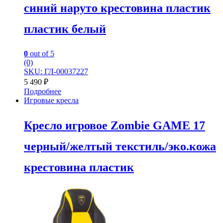
синий наруто крестовина пластик
пластик белый
0
out of 5
(0)
SKU: ГЛ-00037227
5 490
₽
Подробнее
Игровые кресла
Кресло игровое Zombie GAME 17
черный/желтый текстиль/эко.кожа
крестовина пластик