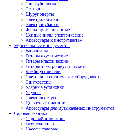
Снегоуборщики
Станки
Шуруповерты
Электролобзики
Электрорубанки
Фены промышленные
Цепные пилы электрические
Аксессуары к инструментам
Музыкальные инструменты
Бас-гитары
Гитары акустические
Гитары классические
Гитары электро-акустические
Комбо-усилители
Световое и сценическое оборудование
Синтезаторы
Ударные установки
Укулеле
Электрогитары
Цифровые пианино
Аксессуары для музыкальных инструментов
Садовая техника
Садовый инвентарь
Газонокосилки
Насосы садовые