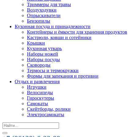
Триммеры для травы
Воздуходувки
Опрыскиватели
Бензопилы
Кухонная посуда и принадлежности
Контейнеры и ёмкости для хранения продуктов
Кастрюли, ковши и сотейники
Крышки
Кухонная утварь
Наборы ножей
Наборы посуды
Сковороды
Термосы и термокружки
Формы для запекания и противни
Отдых и развлечения
Игрушки
Велосипеды
Гироскутеры
Самокаты
Скейтборды, ролики
Электросамокаты
Search
for: