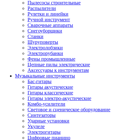
Пылесосы строительные
Распылители
Рулетки и линейки
Ручной инструмент
Сварочные аппараты
Снегоуборщики
Станки
Шуруповерты
Электролобзики
Электрорубанки
Фены промышленные
Цепные пилы электрические
Аксессуары к инструментам
Музыкальные инструменты
Бас-гитары
Гитары акустические
Гитары классические
Гитары электро-акустические
Комбо-усилители
Световое и сценическое оборудование
Синтезаторы
Ударные установки
Укулеле
Электрогитары
Цифровые пианино