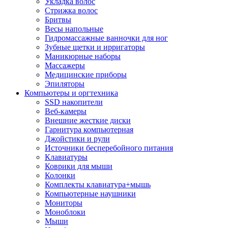
Укладка волос
Стрижка волос
Бритвы
Весы напольные
Гидромассажные ванночки для ног
Зубные щетки и ирригаторы
Маникюрные наборы
Массажеры
Медицинские приборы
Эпиляторы
Компьютеры и оргтехника
SSD накопители
Веб-камеры
Внешние жесткие диски
Гарнитура компьютерная
Джойстики и рули
Источники бесперебойного питания
Клавиатуры
Коврики для мыши
Колонки
Комплекты клавиатура+мышь
Компьютерные наушники
Мониторы
Моноблоки
Мыши