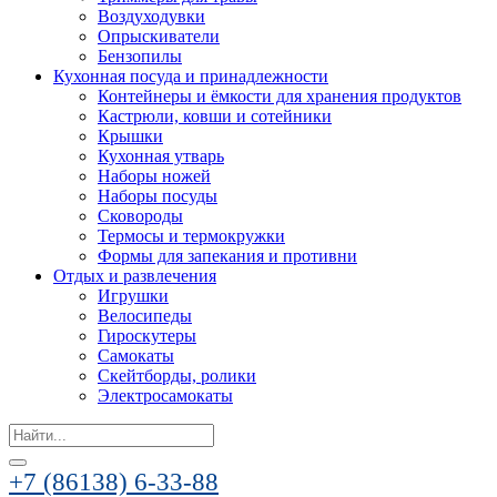
Воздуходувки
Опрыскиватели
Бензопилы
Кухонная посуда и принадлежности
Контейнеры и ёмкости для хранения продуктов
Кастрюли, ковши и сотейники
Крышки
Кухонная утварь
Наборы ножей
Наборы посуды
Сковороды
Термосы и термокружки
Формы для запекания и противни
Отдых и развлечения
Игрушки
Велосипеды
Гироскутеры
Самокаты
Скейтборды, ролики
Электросамокаты
Search
for:
+7 (86138) 6-33-88