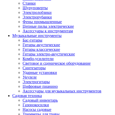
Станки
Шуруповерты
Электролобзики
Электрорубанки
Фены промышленные
Цепные пилы электрические
Аксессуары к инструментам
Музыкальные инструменты
Бас-гитары
Гитары акустические
Гитары классические
Гитары электро-акустические
Комбо-усилители
Световое и сценическое оборудование
Синтезаторы
Ударные установки
Укулеле
Электрогитары
Цифровые пианино
Аксессуары для музыкальных инструментов
Садовая техника
Садовый инвентарь
Газонокосилки
Насосы садовые
Триммеры для травы