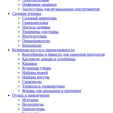
Цифровые пианино
Аксессуары для музыкальных инструментов
Садовая техника
Садовый инвентарь
Газонокосилки
Насосы садовые
Триммеры для травы
Воздуходувки
Опрыскиватели
Бензопилы
Кухонная посуда и принадлежности
Контейнеры и ёмкости для хранения продуктов
Кастрюли, ковши и сотейники
Крышки
Кухонная утварь
Наборы ножей
Наборы посуды
Сковороды
Термосы и термокружки
Формы для запекания и противни
Отдых и развлечения
Игрушки
Велосипеды
Гироскутеры