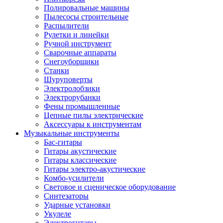
Полировальные машины
Пылесосы строительные
Распылители
Рулетки и линейки
Ручной инструмент
Сварочные аппараты
Снегоуборщики
Станки
Шуруповерты
Электролобзики
Электрорубанки
Фены промышленные
Цепные пилы электрические
Аксессуары к инструментам
Музыкальные инструменты
Бас-гитары
Гитары акустические
Гитары классические
Гитары электро-акустические
Комбо-усилители
Световое и сценическое оборудование
Синтезаторы
Ударные установки
Укулеле
Электрогитары