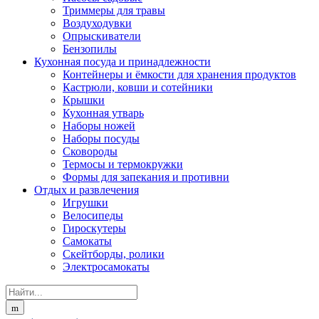
Триммеры для травы
Воздуходувки
Опрыскиватели
Бензопилы
Кухонная посуда и принадлежности
Контейнеры и ёмкости для хранения продуктов
Кастрюли, ковши и сотейники
Крышки
Кухонная утварь
Наборы ножей
Наборы посуды
Сковороды
Термосы и термокружки
Формы для запекания и противни
Отдых и развлечения
Игрушки
Велосипеды
Гироскутеры
Самокаты
Скейтборды, ролики
Электросамокаты
Search
for: