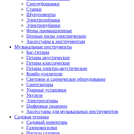
Снегоуборщики
Станки
Шуруповерты
Электролобзики
Электрорубанки
Фены промышленные
Цепные пилы электрические
Аксессуары к инструментам
Музыкальные инструменты
Бас-гитары
Гитары акустические
Гитары классические
Гитары электро-акустические
Комбо-усилители
Световое и сценическое оборудование
Синтезаторы
Ударные установки
Укулеле
Электрогитары
Цифровые пианино
Аксессуары для музыкальных инструментов
Садовая техника
Садовый инвентарь
Газонокосилки
Насосы садовые