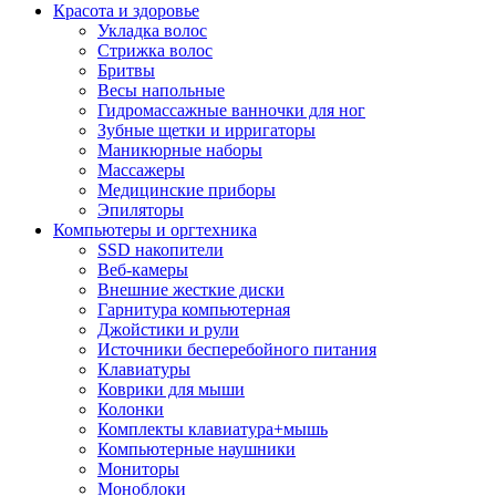
Красота и здоровье
Укладка волос
Стрижка волос
Бритвы
Весы напольные
Гидромассажные ванночки для ног
Зубные щетки и ирригаторы
Маникюрные наборы
Массажеры
Медицинские приборы
Эпиляторы
Компьютеры и оргтехника
SSD накопители
Веб-камеры
Внешние жесткие диски
Гарнитура компьютерная
Джойстики и рули
Источники бесперебойного питания
Клавиатуры
Коврики для мыши
Колонки
Комплекты клавиатура+мышь
Компьютерные наушники
Мониторы
Моноблоки