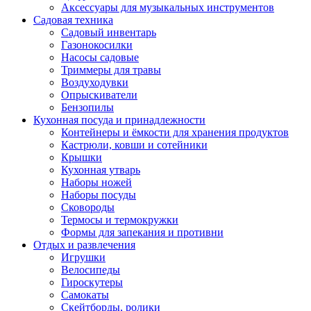
Аксессуары для музыкальных инструментов
Садовая техника
Садовый инвентарь
Газонокосилки
Насосы садовые
Триммеры для травы
Воздуходувки
Опрыскиватели
Бензопилы
Кухонная посуда и принадлежности
Контейнеры и ёмкости для хранения продуктов
Кастрюли, ковши и сотейники
Крышки
Кухонная утварь
Наборы ножей
Наборы посуды
Сковороды
Термосы и термокружки
Формы для запекания и противни
Отдых и развлечения
Игрушки
Велосипеды
Гироскутеры
Самокаты
Скейтборды, ролики