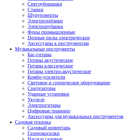
Снегоуборщики
Станки
Шуруповерты
Электролобзики
Электрорубанки
Фены промышленные
Цепные пилы электрические
Аксессуары к инструментам
Музыкальные инструменты
Бас-гитары
Гитары акустические
Гитары классические
Гитары электро-акустические
Комбо-усилители
Световое и сценическое оборудование
Синтезаторы
Ударные установки
Укулеле
Электрогитары
Цифровые пианино
Аксессуары для музыкальных инструментов
Садовая техника
Садовый инвентарь
Газонокосилки
Насосы садовые