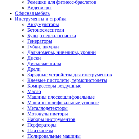
Ремешки для фитнесс-браслетов
Видеоигры
Офисная мебель
Инструменты и стройка
Аккумуляторы
Бетоносмесители
Буры, сверла, оснастка
Генераторы
Губки, шкурки
Дальномеры, нивелиры, уровни
Диски
Дисковые пилы
Дрели
Зарядные устройства для инструментов
Клеевые пистолеты, термопистолеты
Компрессоры воздушные
Масло
Машины плоскошлифовальные
Машины шлифовальные угловые
Металлодетекторы
Мотокультиваторы
Наборы инструментов
Перфораторы
Плиткорезы
Полировальные машины