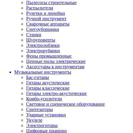
Пылесосы строительные
Распылители
Рулетки и линейки
Ручной инструмент
Сварочные аппараты
Снегоуборщики
Станки
Шуруповерты
Электролобзики
Электрорубанки
Фены промышленные
Цепные пилы электрические
Аксессуары к инструментам
Музыкальные инструменты
Бас-гитары
Гитары акустические
Гитары классические
Гитары электро-акустические
Комбо-усилители
Световое и сценическое оборудование
Синтезаторы
Ударные установки
Укулеле
Электрогитары
Цифровые пианино