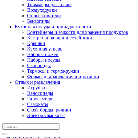
Триммеры для травы
Воздуходувки
Опрыскиватели
Бензопилы
Кухонная посуда и принадлежности
Контейнеры и ёмкости для хранения продуктов
Кастрюли, ковши и сотейники
Крышки
Кухонная утварь
Наборы ножей
Наборы посуды
Сковороды
Термосы и термокружки
Формы для запекания и противни
Отдых и развлечения
Игрушки
Велосипеды
Гироскутеры
Самокаты
Скейтборды, ролики
Электросамокаты
Search
for: