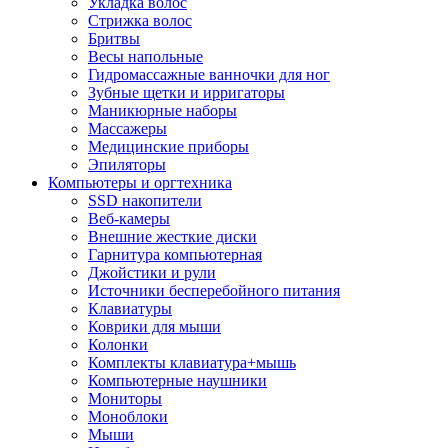
Укладка волос
Стрижка волос
Бритвы
Весы напольные
Гидромассажные ванночки для ног
Зубные щетки и ирригаторы
Маникюрные наборы
Массажеры
Медицинские приборы
Эпиляторы
Компьютеры и оргтехника
SSD накопители
Веб-камеры
Внешние жесткие диски
Гарнитура компьютерная
Джойстики и рули
Источники бесперебойного питания
Клавиатуры
Коврики для мыши
Колонки
Комплекты клавиатура+мышь
Компьютерные наушники
Мониторы
Моноблоки
Мыши