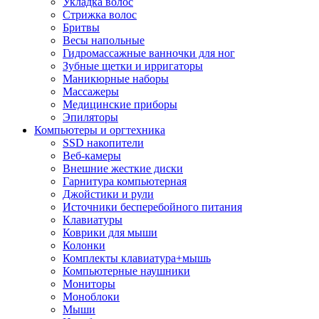
Укладка волос
Стрижка волос
Бритвы
Весы напольные
Гидромассажные ванночки для ног
Зубные щетки и ирригаторы
Маникюрные наборы
Массажеры
Медицинские приборы
Эпиляторы
Компьютеры и оргтехника
SSD накопители
Веб-камеры
Внешние жесткие диски
Гарнитура компьютерная
Джойстики и рули
Источники бесперебойного питания
Клавиатуры
Коврики для мыши
Колонки
Комплекты клавиатура+мышь
Компьютерные наушники
Мониторы
Моноблоки
Мыши