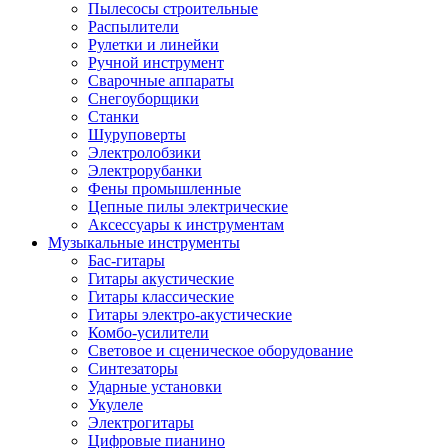
Пылесосы строительные
Распылители
Рулетки и линейки
Ручной инструмент
Сварочные аппараты
Снегоуборщики
Станки
Шуруповерты
Электролобзики
Электрорубанки
Фены промышленные
Цепные пилы электрические
Аксессуары к инструментам
Музыкальные инструменты
Бас-гитары
Гитары акустические
Гитары классические
Гитары электро-акустические
Комбо-усилители
Световое и сценическое оборудование
Синтезаторы
Ударные установки
Укулеле
Электрогитары
Цифровые пианино