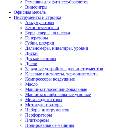
Ремешки для фитнесс-браслетов
Видеоигры
Офисная мебель
Инструменты и стройка
Аккумуляторы
Бетоносмесители
Буры, сверла, оснастка
Генераторы
Губки, шкурки
Дальномеры, нивелиры, уровни
Диски
Дисковые пилы
Дрели
Зарядные устройства для инструментов
Клеевые пистолеты, термопистолеты
Компрессоры воздушные
Масло
Машины плоскошлифовальные
Машины шлифовальные угловые
Металлодетекторы
Мотокультиваторы
Наборы инструментов
Перфораторы
Плиткорезы
Полировальные машины