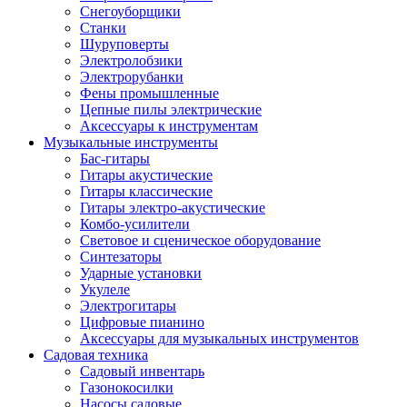
Снегоуборщики
Станки
Шуруповерты
Электролобзики
Электрорубанки
Фены промышленные
Цепные пилы электрические
Аксессуары к инструментам
Музыкальные инструменты
Бас-гитары
Гитары акустические
Гитары классические
Гитары электро-акустические
Комбо-усилители
Световое и сценическое оборудование
Синтезаторы
Ударные установки
Укулеле
Электрогитары
Цифровые пианино
Аксессуары для музыкальных инструментов
Садовая техника
Садовый инвентарь
Газонокосилки
Насосы садовые