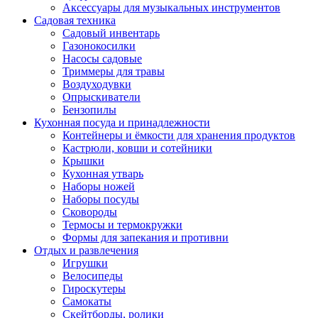
Аксессуары для музыкальных инструментов
Садовая техника
Садовый инвентарь
Газонокосилки
Насосы садовые
Триммеры для травы
Воздуходувки
Опрыскиватели
Бензопилы
Кухонная посуда и принадлежности
Контейнеры и ёмкости для хранения продуктов
Кастрюли, ковши и сотейники
Крышки
Кухонная утварь
Наборы ножей
Наборы посуды
Сковороды
Термосы и термокружки
Формы для запекания и противни
Отдых и развлечения
Игрушки
Велосипеды
Гироскутеры
Самокаты
Скейтборды, ролики