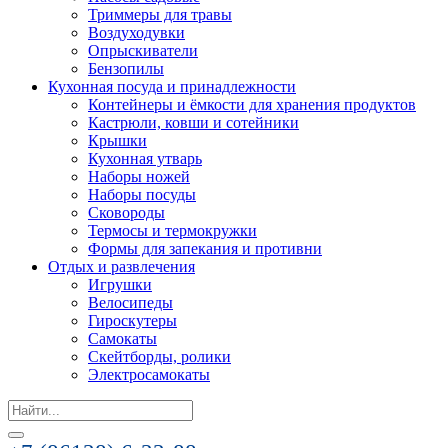
Триммеры для травы
Воздуходувки
Опрыскиватели
Бензопилы
Кухонная посуда и принадлежности
Контейнеры и ёмкости для хранения продуктов
Кастрюли, ковши и сотейники
Крышки
Кухонная утварь
Наборы ножей
Наборы посуды
Сковороды
Термосы и термокружки
Формы для запекания и противни
Отдых и развлечения
Игрушки
Велосипеды
Гироскутеры
Самокаты
Скейтборды, ролики
Электросамокаты
Search
for: