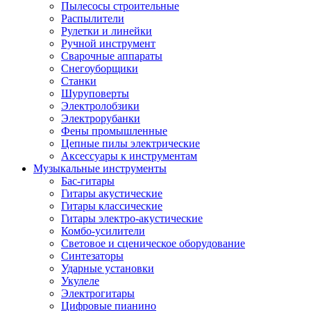
Пылесосы строительные
Распылители
Рулетки и линейки
Ручной инструмент
Сварочные аппараты
Снегоуборщики
Станки
Шуруповерты
Электролобзики
Электрорубанки
Фены промышленные
Цепные пилы электрические
Аксессуары к инструментам
Музыкальные инструменты
Бас-гитары
Гитары акустические
Гитары классические
Гитары электро-акустические
Комбо-усилители
Световое и сценическое оборудование
Синтезаторы
Ударные установки
Укулеле
Электрогитары
Цифровые пианино