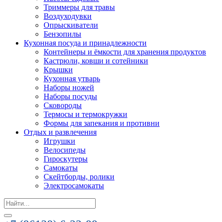
Триммеры для травы
Воздуходувки
Опрыскиватели
Бензопилы
Кухонная посуда и принадлежности
Контейнеры и ёмкости для хранения продуктов
Кастрюли, ковши и сотейники
Крышки
Кухонная утварь
Наборы ножей
Наборы посуды
Сковороды
Термосы и термокружки
Формы для запекания и противни
Отдых и развлечения
Игрушки
Велосипеды
Гироскутеры
Самокаты
Скейтборды, ролики
Электросамокаты
Search
for: