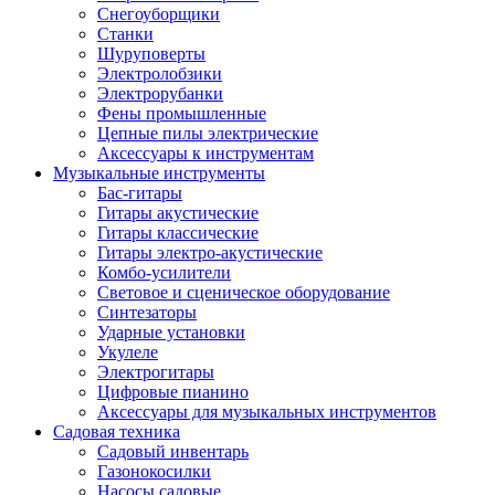
Снегоуборщики
Станки
Шуруповерты
Электролобзики
Электрорубанки
Фены промышленные
Цепные пилы электрические
Аксессуары к инструментам
Музыкальные инструменты
Бас-гитары
Гитары акустические
Гитары классические
Гитары электро-акустические
Комбо-усилители
Световое и сценическое оборудование
Синтезаторы
Ударные установки
Укулеле
Электрогитары
Цифровые пианино
Аксессуары для музыкальных инструментов
Садовая техника
Садовый инвентарь
Газонокосилки
Насосы садовые