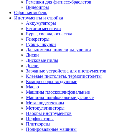
Ремешки для фитнесс-браслетов
Видеоигры
Офисная мебель
Инструменты и стройка
Аккумуляторы
Бетоносмесители
Буры, сверла, оснастка
Генераторы
Губки, шкурки
Дальномеры, нивелиры, уровни
Диски
Дисковые пилы
Дрели
Зарядные устройства для инструментов
Клеевые пистолеты, термопистолеты
Компрессоры воздушные
Масло
Машины плоскошлифовальные
Машины шлифовальные угловые
Металлодетекторы
Мотокультиваторы
Наборы инструментов
Перфораторы
Плиткорезы
Полировальные машины