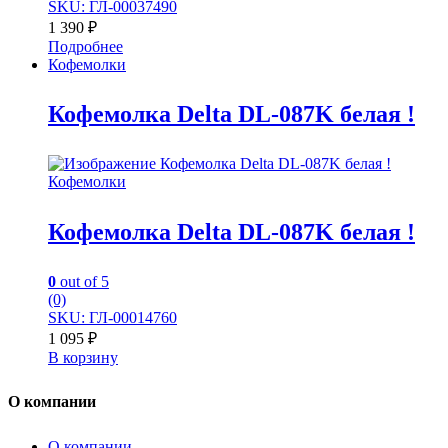
SKU: ГЛ-00037490
1 390
₽
Подробнее
Кофемолки
Кофемолка Delta DL-087K белая !
Кофемолки
Кофемолка Delta DL-087K белая !
0
out of 5
(0)
SKU: ГЛ-00014760
1 095
₽
В корзину
О компании
О компании