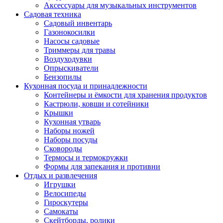
Аксессуары для музыкальных инструментов
Садовая техника
Садовый инвентарь
Газонокосилки
Насосы садовые
Триммеры для травы
Воздуходувки
Опрыскиватели
Бензопилы
Кухонная посуда и принадлежности
Контейнеры и ёмкости для хранения продуктов
Кастрюли, ковши и сотейники
Крышки
Кухонная утварь
Наборы ножей
Наборы посуды
Сковороды
Термосы и термокружки
Формы для запекания и противни
Отдых и развлечения
Игрушки
Велосипеды
Гироскутеры
Самокаты
Скейтборды, ролики