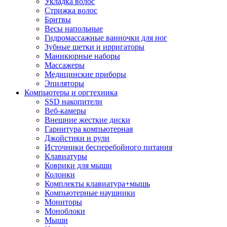
Укладка волос
Стрижка волос
Бритвы
Весы напольные
Гидромассажные ванночки для ног
Зубные щетки и ирригаторы
Маникюрные наборы
Массажеры
Медицинские приборы
Эпиляторы
Компьютеры и оргтехника
SSD накопители
Веб-камеры
Внешние жесткие диски
Гарнитура компьютерная
Джойстики и рули
Источники бесперебойного питания
Клавиатуры
Коврики для мыши
Колонки
Комплекты клавиатура+мышь
Компьютерные наушники
Мониторы
Моноблоки
Мыши