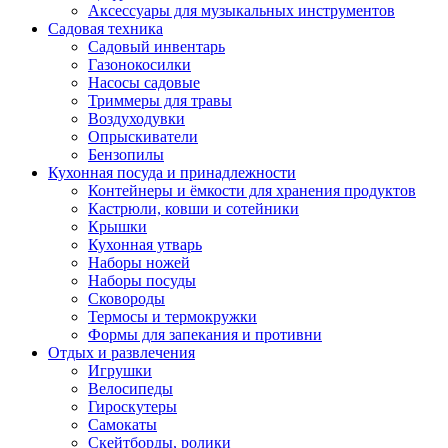
Аксессуары для музыкальных инструментов
Садовая техника
Садовый инвентарь
Газонокосилки
Насосы садовые
Триммеры для травы
Воздуходувки
Опрыскиватели
Бензопилы
Кухонная посуда и принадлежности
Контейнеры и ёмкости для хранения продуктов
Кастрюли, ковши и сотейники
Крышки
Кухонная утварь
Наборы ножей
Наборы посуды
Сковороды
Термосы и термокружки
Формы для запекания и противни
Отдых и развлечения
Игрушки
Велосипеды
Гироскутеры
Самокаты
Скейтборды, ролики