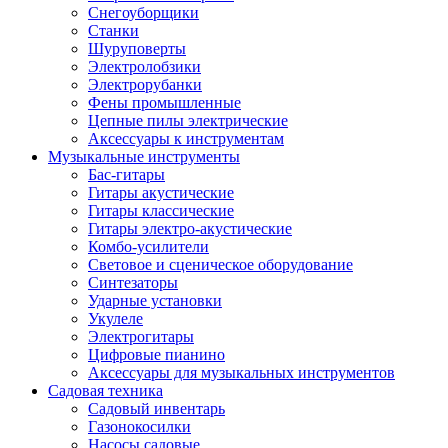
Снегоуборщики
Станки
Шуруповерты
Электролобзики
Электрорубанки
Фены промышленные
Цепные пилы электрические
Аксессуары к инструментам
Музыкальные инструменты
Бас-гитары
Гитары акустические
Гитары классические
Гитары электро-акустические
Комбо-усилители
Световое и сценическое оборудование
Синтезаторы
Ударные установки
Укулеле
Электрогитары
Цифровые пианино
Аксессуары для музыкальных инструментов
Садовая техника
Садовый инвентарь
Газонокосилки
Насосы садовые