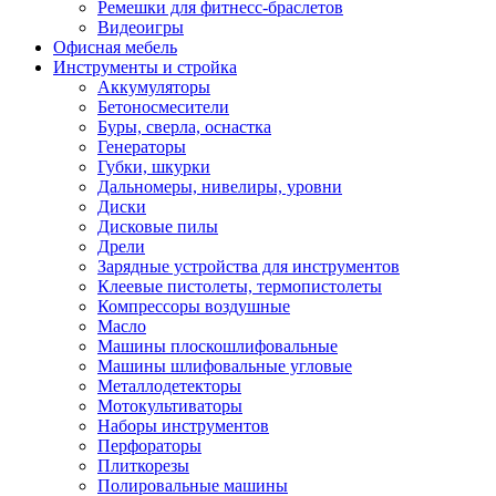
Ремешки для фитнесс-браслетов
Видеоигры
Офисная мебель
Инструменты и стройка
Аккумуляторы
Бетоносмесители
Буры, сверла, оснастка
Генераторы
Губки, шкурки
Дальномеры, нивелиры, уровни
Диски
Дисковые пилы
Дрели
Зарядные устройства для инструментов
Клеевые пистолеты, термопистолеты
Компрессоры воздушные
Масло
Машины плоскошлифовальные
Машины шлифовальные угловые
Металлодетекторы
Мотокультиваторы
Наборы инструментов
Перфораторы
Плиткорезы
Полировальные машины