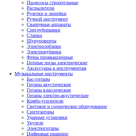
Пылесосы строительные
Распылители
Рулетки и линейки
Ручной инструмент
Сварочные аппараты
Снегоуборщики
Станки
Шуруповерты
Электролобзики
Электрорубанки
Фены промышленные
Цепные пилы электрические
Аксессуары к инструментам
Музыкальные инструменты
Бас-гитары
Гитары акустические
Гитары классические
Гитары электро-акустические
Комбо-усилители
Световое и сценическое оборудование
Синтезаторы
Ударные установки
Укулеле
Электрогитары
Цифровые пианино