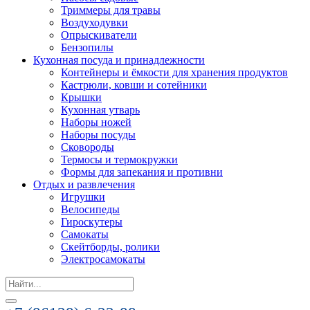
Триммеры для травы
Воздуходувки
Опрыскиватели
Бензопилы
Кухонная посуда и принадлежности
Контейнеры и ёмкости для хранения продуктов
Кастрюли, ковши и сотейники
Крышки
Кухонная утварь
Наборы ножей
Наборы посуды
Сковороды
Термосы и термокружки
Формы для запекания и противни
Отдых и развлечения
Игрушки
Велосипеды
Гироскутеры
Самокаты
Скейтборды, ролики
Электросамокаты
Search
for: