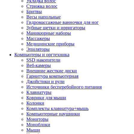
Укладка волос
Стрижка волос
Бритвы
Весы напольные
Гидромассажные ванночки для ног
Зубные щетки и ирригаторы
Маникюрные наборы
Массажеры
Медицинские приборы
Эпиляторы
Компьютеры и оргтехника
SSD накопители
Веб-камеры
Внешние жесткие диски
Гарнитура компьютерная
Джойстики и рули
Источники бесперебойного питания
Клавиатуры
Коврики для мыши
Колонки
Комплекты клавиатура+мышь
Компьютерные наушники
Мониторы
Моноблоки
Мыши