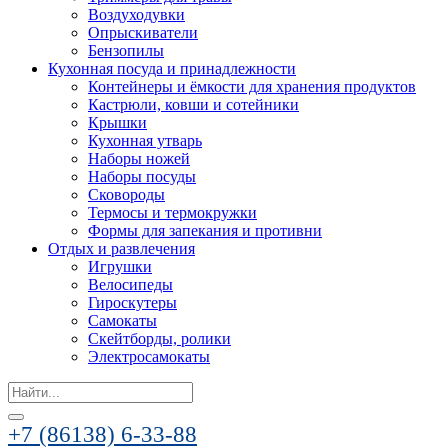
Воздуходувки
Опрыскиватели
Бензопилы
Кухонная посуда и принадлежности
Контейнеры и ёмкости для хранения продуктов
Кастрюли, ковши и сотейники
Крышки
Кухонная утварь
Наборы ножей
Наборы посуды
Сковороды
Термосы и термокружки
Формы для запекания и противни
Отдых и развлечения
Игрушки
Велосипеды
Гироскутеры
Самокаты
Скейтборды, ролики
Электросамокаты
Search
for:
+7 (86138) 6-33-88