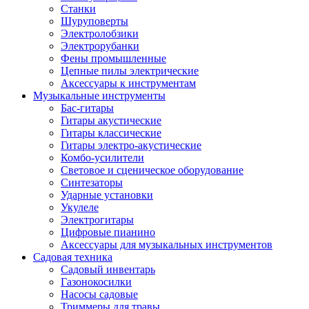
Станки
Шуруповерты
Электролобзики
Электрорубанки
Фены промышленные
Цепные пилы электрические
Аксессуары к инструментам
Музыкальные инструменты
Бас-гитары
Гитары акустические
Гитары классические
Гитары электро-акустические
Комбо-усилители
Световое и сценическое оборудование
Синтезаторы
Ударные установки
Укулеле
Электрогитары
Цифровые пианино
Аксессуары для музыкальных инструментов
Садовая техника
Садовый инвентарь
Газонокосилки
Насосы садовые
Триммеры для травы