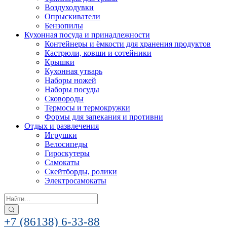
Воздуходувки
Опрыскиватели
Бензопилы
Кухонная посуда и принадлежности
Контейнеры и ёмкости для хранения продуктов
Кастрюли, ковши и сотейники
Крышки
Кухонная утварь
Наборы ножей
Наборы посуды
Сковороды
Термосы и термокружки
Формы для запекания и противни
Отдых и развлечения
Игрушки
Велосипеды
Гироскутеры
Самокаты
Скейтборды, ролики
Электросамокаты
Search
for:
+7 (86138) 6-33-88