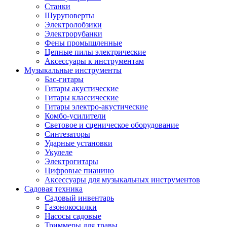
Станки
Шуруповерты
Электролобзики
Электрорубанки
Фены промышленные
Цепные пилы электрические
Аксессуары к инструментам
Музыкальные инструменты
Бас-гитары
Гитары акустические
Гитары классические
Гитары электро-акустические
Комбо-усилители
Световое и сценическое оборудование
Синтезаторы
Ударные установки
Укулеле
Электрогитары
Цифровые пианино
Аксессуары для музыкальных инструментов
Садовая техника
Садовый инвентарь
Газонокосилки
Насосы садовые
Триммеры для травы