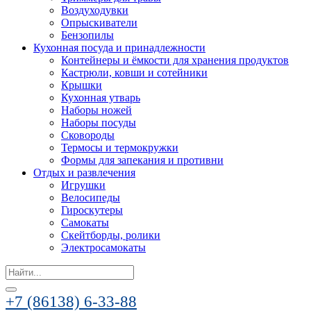
Воздуходувки
Опрыскиватели
Бензопилы
Кухонная посуда и принадлежности
Контейнеры и ёмкости для хранения продуктов
Кастрюли, ковши и сотейники
Крышки
Кухонная утварь
Наборы ножей
Наборы посуды
Сковороды
Термосы и термокружки
Формы для запекания и противни
Отдых и развлечения
Игрушки
Велосипеды
Гироскутеры
Самокаты
Скейтборды, ролики
Электросамокаты
Search
for:
+7 (86138) 6-33-88