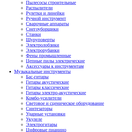
Пылесосы строительные
Распылители
Рулетки и линейки
Ручной инструмент
Сварочные аппараты
Снегоуборщики
Станки
Шуруповерты
Электролобзики
Электрорубанки
Фены промышленные
Цепные пилы электрические
Аксессуары к инструментам
Музыкальные инструменты
Бас-гитары
Гитары акустические
Гитары классические
Гитары электро-акустические
Комбо-усилители
Световое и сценическое оборудование
Синтезаторы
Ударные установки
Укулеле
Электрогитары
Цифровые пианино