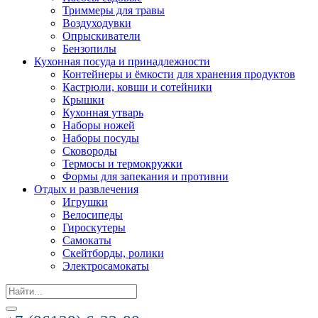
Триммеры для травы
Воздуходувки
Опрыскиватели
Бензопилы
Кухонная посуда и принадлежности
Контейнеры и ёмкости для хранения продуктов
Кастрюли, ковши и сотейники
Крышки
Кухонная утварь
Наборы ножей
Наборы посуды
Сковороды
Термосы и термокружки
Формы для запекания и противни
Отдых и развлечения
Игрушки
Велосипеды
Гироскутеры
Самокаты
Скейтборды, ролики
Электросамокаты
Search
for: