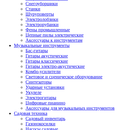
Снегоуборщики
Станки
Шуруповерты
Электролобзики
Электрорубанки
Фены промышленные
Цепные пилы электрические
Аксессуары к инструментам
Музыкальные инструменты
Бас-гитары
Гитары акустические
Гитары классические
Гитары электро-акустические
Комбо-усилители
Световое и сценическое оборудование
Синтезаторы
Ударные установки
Укулеле
Электрогитары
Цифровые пианино
Аксессуары для музыкальных инструментов
Садовая техника
Садовый инвентарь
Газонокосилки
Насосы садовые