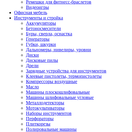
Ремешки для фитнесс-браслетов
Видеоигры
Офисная мебель
Инструменты и стройка
Аккумуляторы
Бетоносмесители
Буры, сверла, оснастка
Генераторы
Губки, шкурки
Дальномеры, нивелиры, уровни
Диски
Дисковые пилы
Дрели
Зарядные устройства для инструментов
Клеевые пистолеты, термопистолеты
Компрессоры воздушные
Масло
Машины плоскошлифовальные
Машины шлифовальные угловые
Металлодетекторы
Мотокультиваторы
Наборы инструментов
Перфораторы
Плиткорезы
Полировальные машины