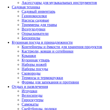
Аксессуары для музыкальных инструментов
Садовая техника
Садовый инвентарь
Газонокосилки
Насосы садовые
Триммеры для травы
Воздуходувки
Опрыскиватели
Бензопилы
Кухонная посуда и принадлежности
Контейнеры и ёмкости для хранения продуктов
Кастрюли, ковши и сотейники
Крышки
Кухонная утварь
Наборы ножей
Наборы посуды
Сковороды
Термосы и термокружки
Формы для запекания и противни
Отдых и развлечения
Игрушки
Велосипеды
Гироскутеры
Самокаты
Скейтборды, ролики