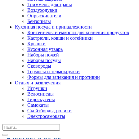
Триммеры для травы
Воздуходувки
Опрыскиватели
Бензопилы
Кухонная посуда и принадлежности
Контейнеры и ёмкости для хранения продуктов
Кастрюли, ковши и сотейники
Крышки
Кухонная утварь
Наборы ножей
Наборы посуды
Сковороды
Термосы и термокружки
Формы для запекания и противни
Отдых и развлечения
Игрушки
Велосипеды
Гироскутеры
Самокаты
Скейтборды, ролики
Электросамокаты
Search
for: