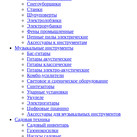
Снегоуборщики
Станки
Шуруповерты
Электролобзики
Электрорубанки
Фены промышленные
Цепные пилы электрические
Аксессуары к инструментам
Музыкальные инструменты
Бас-гитары
Гитары акустические
Гитары классические
Гитары электро-акустические
Комбо-усилители
Световое и сценическое оборудование
Синтезаторы
Ударные установки
Укулеле
Электрогитары
Цифровые пианино
Аксессуары для музыкальных инструментов
Садовая техника
Садовый инвентарь
Газонокосилки
Насосы садовые