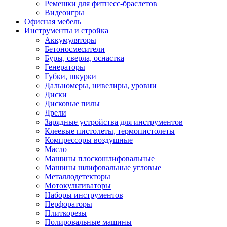
Ремешки для фитнесс-браслетов
Видеоигры
Офисная мебель
Инструменты и стройка
Аккумуляторы
Бетоносмесители
Буры, сверла, оснастка
Генераторы
Губки, шкурки
Дальномеры, нивелиры, уровни
Диски
Дисковые пилы
Дрели
Зарядные устройства для инструментов
Клеевые пистолеты, термопистолеты
Компрессоры воздушные
Масло
Машины плоскошлифовальные
Машины шлифовальные угловые
Металлодетекторы
Мотокультиваторы
Наборы инструментов
Перфораторы
Плиткорезы
Полировальные машины