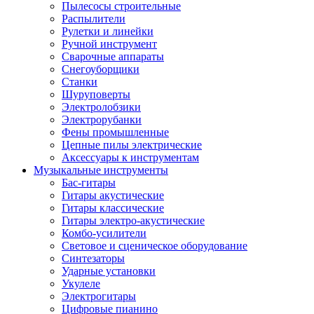
Пылесосы строительные
Распылители
Рулетки и линейки
Ручной инструмент
Сварочные аппараты
Снегоуборщики
Станки
Шуруповерты
Электролобзики
Электрорубанки
Фены промышленные
Цепные пилы электрические
Аксессуары к инструментам
Музыкальные инструменты
Бас-гитары
Гитары акустические
Гитары классические
Гитары электро-акустические
Комбо-усилители
Световое и сценическое оборудование
Синтезаторы
Ударные установки
Укулеле
Электрогитары
Цифровые пианино