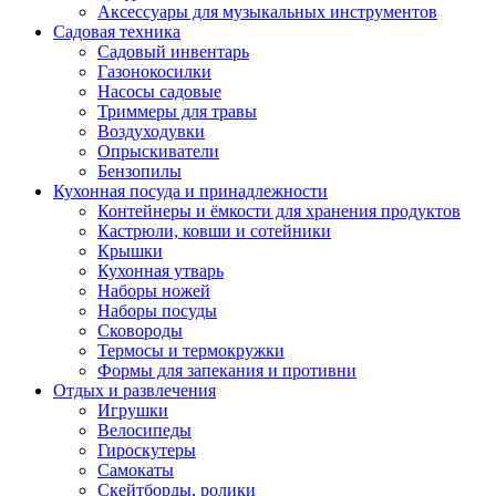
Аксессуары для музыкальных инструментов
Садовая техника
Садовый инвентарь
Газонокосилки
Насосы садовые
Триммеры для травы
Воздуходувки
Опрыскиватели
Бензопилы
Кухонная посуда и принадлежности
Контейнеры и ёмкости для хранения продуктов
Кастрюли, ковши и сотейники
Крышки
Кухонная утварь
Наборы ножей
Наборы посуды
Сковороды
Термосы и термокружки
Формы для запекания и противни
Отдых и развлечения
Игрушки
Велосипеды
Гироскутеры
Самокаты
Скейтборды, ролики