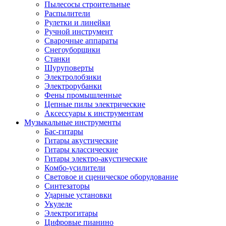
Пылесосы строительные
Распылители
Рулетки и линейки
Ручной инструмент
Сварочные аппараты
Снегоуборщики
Станки
Шуруповерты
Электролобзики
Электрорубанки
Фены промышленные
Цепные пилы электрические
Аксессуары к инструментам
Музыкальные инструменты
Бас-гитары
Гитары акустические
Гитары классические
Гитары электро-акустические
Комбо-усилители
Световое и сценическое оборудование
Синтезаторы
Ударные установки
Укулеле
Электрогитары
Цифровые пианино