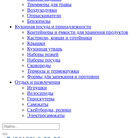
Триммеры для травы
Воздуходувки
Опрыскиватели
Бензопилы
Кухонная посуда и принадлежности
Контейнеры и ёмкости для хранения продуктов
Кастрюли, ковши и сотейники
Крышки
Кухонная утварь
Наборы ножей
Наборы посуды
Сковороды
Термосы и термокружки
Формы для запекания и противни
Отдых и развлечения
Игрушки
Велосипеды
Гироскутеры
Самокаты
Скейтборды, ролики
Электросамокаты
Search
for: