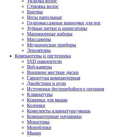
Укладка волос
Стрижка волос
Бритвы
Весы напольные
Гидромассажные ванночки для ног
Зубные щетки и ирригаторы
Маникюрные наборы
Массажеры
Медицинские приборы
Эпиляторы
Компьютеры и оргтехника
SSD накопители
Веб-камеры
Внешние жесткие диски
Гарнитура компьютерная
Джойстики и рули
Источники бесперебойного питания
Клавиатуры
Коврики для мыши
Колонки
Комплекты клавиатура+мышь
Компьютерные наушники
Мониторы
Моноблоки
Мыши