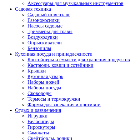
Аксессуары для музыкальных инструментов
Садовая техника
Садовый инвентарь
Газонокосилки
Насосы садовые
Триммеры для травы
Воздуходувки
Опрыскиватели
Бензопилы
Кухонная посуда и принадлежности
Контейнеры и ёмкости для хранения продуктов
Кастрюли, ковши и сотейники
Крышки
Кухонная утварь
Наборы ножей
Наборы посуды
Сковороды
Термосы и термокружки
Формы для запекания и противни
Отдых и развлечения
Игрушки
Велосипеды
Гироскутеры
Самокаты
Скейтборды, ролики