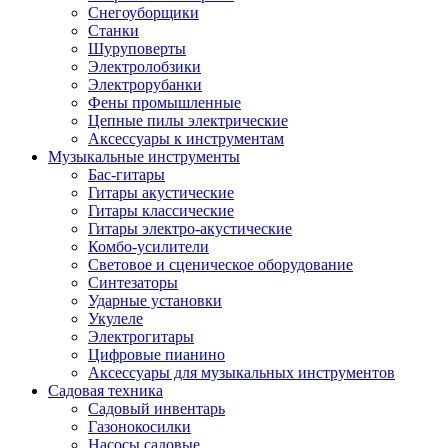
Снегоуборщики
Станки
Шуруповерты
Электролобзики
Электрорубанки
Фены промышленные
Цепные пилы электрические
Аксессуары к инструментам
Музыкальные инструменты
Бас-гитары
Гитары акустические
Гитары классические
Гитары электро-акустические
Комбо-усилители
Световое и сценическое оборудование
Синтезаторы
Ударные установки
Укулеле
Электрогитары
Цифровые пианино
Аксессуары для музыкальных инструментов
Садовая техника
Садовый инвентарь
Газонокосилки
Насосы садовые