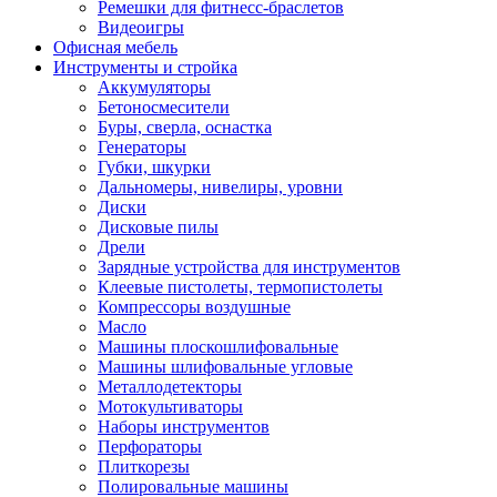
Ремешки для фитнесс-браслетов
Видеоигры
Офисная мебель
Инструменты и стройка
Аккумуляторы
Бетоносмесители
Буры, сверла, оснастка
Генераторы
Губки, шкурки
Дальномеры, нивелиры, уровни
Диски
Дисковые пилы
Дрели
Зарядные устройства для инструментов
Клеевые пистолеты, термопистолеты
Компрессоры воздушные
Масло
Машины плоскошлифовальные
Машины шлифовальные угловые
Металлодетекторы
Мотокультиваторы
Наборы инструментов
Перфораторы
Плиткорезы
Полировальные машины