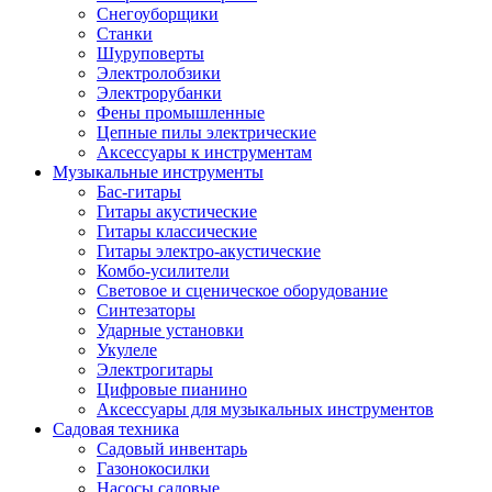
Снегоуборщики
Станки
Шуруповерты
Электролобзики
Электрорубанки
Фены промышленные
Цепные пилы электрические
Аксессуары к инструментам
Музыкальные инструменты
Бас-гитары
Гитары акустические
Гитары классические
Гитары электро-акустические
Комбо-усилители
Световое и сценическое оборудование
Синтезаторы
Ударные установки
Укулеле
Электрогитары
Цифровые пианино
Аксессуары для музыкальных инструментов
Садовая техника
Садовый инвентарь
Газонокосилки
Насосы садовые