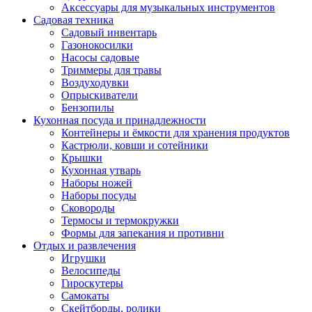
Аксессуары для музыкальных инструментов
Садовая техника
Садовый инвентарь
Газонокосилки
Насосы садовые
Триммеры для травы
Воздуходувки
Опрыскиватели
Бензопилы
Кухонная посуда и принадлежности
Контейнеры и ёмкости для хранения продуктов
Кастрюли, ковши и сотейники
Крышки
Кухонная утварь
Наборы ножей
Наборы посуды
Сковороды
Термосы и термокружки
Формы для запекания и противни
Отдых и развлечения
Игрушки
Велосипеды
Гироскутеры
Самокаты
Скейтборды, ролики