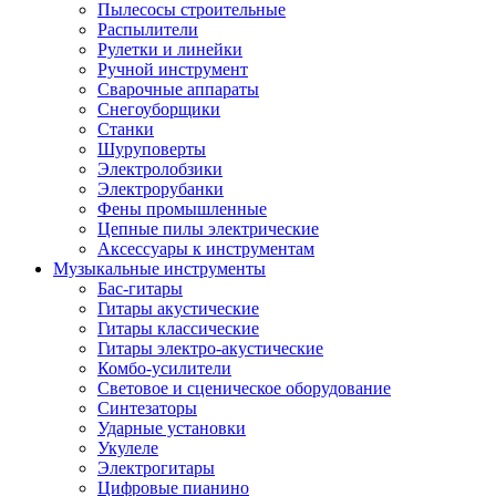
Пылесосы строительные
Распылители
Рулетки и линейки
Ручной инструмент
Сварочные аппараты
Снегоуборщики
Станки
Шуруповерты
Электролобзики
Электрорубанки
Фены промышленные
Цепные пилы электрические
Аксессуары к инструментам
Музыкальные инструменты
Бас-гитары
Гитары акустические
Гитары классические
Гитары электро-акустические
Комбо-усилители
Световое и сценическое оборудование
Синтезаторы
Ударные установки
Укулеле
Электрогитары
Цифровые пианино