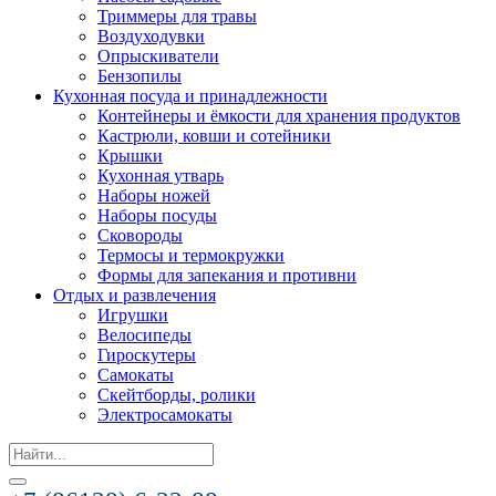
Триммеры для травы
Воздуходувки
Опрыскиватели
Бензопилы
Кухонная посуда и принадлежности
Контейнеры и ёмкости для хранения продуктов
Кастрюли, ковши и сотейники
Крышки
Кухонная утварь
Наборы ножей
Наборы посуды
Сковороды
Термосы и термокружки
Формы для запекания и противни
Отдых и развлечения
Игрушки
Велосипеды
Гироскутеры
Самокаты
Скейтборды, ролики
Электросамокаты
Search
for: