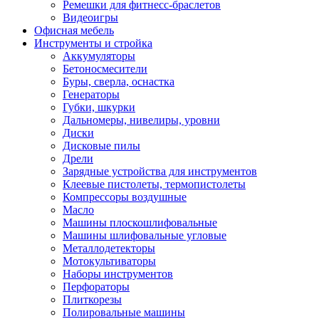
Ремешки для фитнесс-браслетов
Видеоигры
Офисная мебель
Инструменты и стройка
Аккумуляторы
Бетоносмесители
Буры, сверла, оснастка
Генераторы
Губки, шкурки
Дальномеры, нивелиры, уровни
Диски
Дисковые пилы
Дрели
Зарядные устройства для инструментов
Клеевые пистолеты, термопистолеты
Компрессоры воздушные
Масло
Машины плоскошлифовальные
Машины шлифовальные угловые
Металлодетекторы
Мотокультиваторы
Наборы инструментов
Перфораторы
Плиткорезы
Полировальные машины