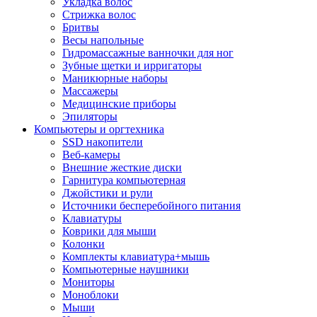
Укладка волос
Стрижка волос
Бритвы
Весы напольные
Гидромассажные ванночки для ног
Зубные щетки и ирригаторы
Маникюрные наборы
Массажеры
Медицинские приборы
Эпиляторы
Компьютеры и оргтехника
SSD накопители
Веб-камеры
Внешние жесткие диски
Гарнитура компьютерная
Джойстики и рули
Источники бесперебойного питания
Клавиатуры
Коврики для мыши
Колонки
Комплекты клавиатура+мышь
Компьютерные наушники
Мониторы
Моноблоки
Мыши