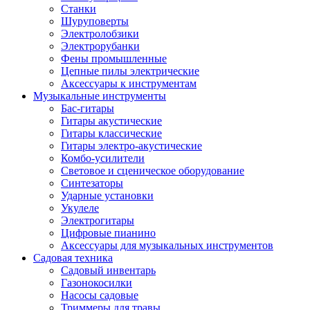
Станки
Шуруповерты
Электролобзики
Электрорубанки
Фены промышленные
Цепные пилы электрические
Аксессуары к инструментам
Музыкальные инструменты
Бас-гитары
Гитары акустические
Гитары классические
Гитары электро-акустические
Комбо-усилители
Световое и сценическое оборудование
Синтезаторы
Ударные установки
Укулеле
Электрогитары
Цифровые пианино
Аксессуары для музыкальных инструментов
Садовая техника
Садовый инвентарь
Газонокосилки
Насосы садовые
Триммеры для травы