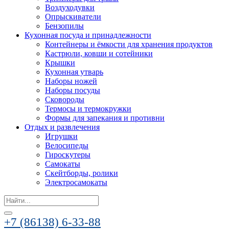
Воздуходувки
Опрыскиватели
Бензопилы
Кухонная посуда и принадлежности
Контейнеры и ёмкости для хранения продуктов
Кастрюли, ковши и сотейники
Крышки
Кухонная утварь
Наборы ножей
Наборы посуды
Сковороды
Термосы и термокружки
Формы для запекания и противни
Отдых и развлечения
Игрушки
Велосипеды
Гироскутеры
Самокаты
Скейтборды, ролики
Электросамокаты
Search
for:
+7 (86138) 6-33-88