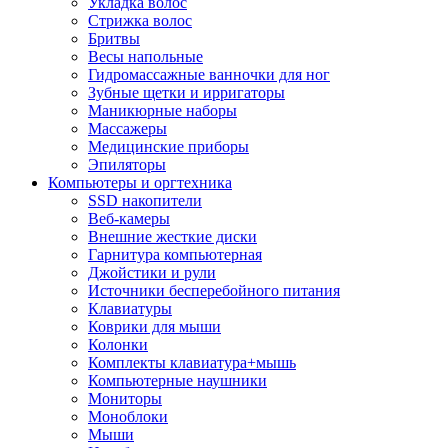
Укладка волос
Стрижка волос
Бритвы
Весы напольные
Гидромассажные ванночки для ног
Зубные щетки и ирригаторы
Маникюрные наборы
Массажеры
Медицинские приборы
Эпиляторы
Компьютеры и оргтехника
SSD накопители
Веб-камеры
Внешние жесткие диски
Гарнитура компьютерная
Джойстики и рули
Источники бесперебойного питания
Клавиатуры
Коврики для мыши
Колонки
Комплекты клавиатура+мышь
Компьютерные наушники
Мониторы
Моноблоки
Мыши