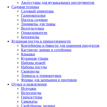
Аксессуары для музыкальных инструментов
Садовая техника
Садовый инвентарь
Газонокосилки
Насосы садовые
Триммеры для травы
Воздуходувки
Опрыскиватели
Бензопилы
Кухонная посуда и принадлежности
Контейнеры и ёмкости для хранения продуктов
Кастрюли, ковши и сотейники
Крышки
Кухонная утварь
Наборы ножей
Наборы посуды
Сковороды
Термосы и термокружки
Формы для запекания и противни
Отдых и развлечения
Игрушки
Велосипеды
Гироскутеры
Самокаты
Скейтборды, ролики