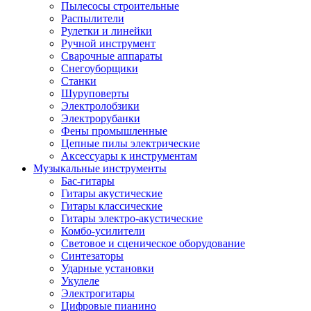
Пылесосы строительные
Распылители
Рулетки и линейки
Ручной инструмент
Сварочные аппараты
Снегоуборщики
Станки
Шуруповерты
Электролобзики
Электрорубанки
Фены промышленные
Цепные пилы электрические
Аксессуары к инструментам
Музыкальные инструменты
Бас-гитары
Гитары акустические
Гитары классические
Гитары электро-акустические
Комбо-усилители
Световое и сценическое оборудование
Синтезаторы
Ударные установки
Укулеле
Электрогитары
Цифровые пианино