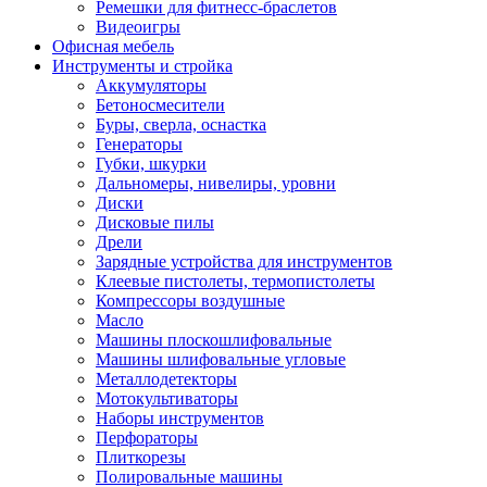
Ремешки для фитнесс-браслетов
Видеоигры
Офисная мебель
Инструменты и стройка
Аккумуляторы
Бетоносмесители
Буры, сверла, оснастка
Генераторы
Губки, шкурки
Дальномеры, нивелиры, уровни
Диски
Дисковые пилы
Дрели
Зарядные устройства для инструментов
Клеевые пистолеты, термопистолеты
Компрессоры воздушные
Масло
Машины плоскошлифовальные
Машины шлифовальные угловые
Металлодетекторы
Мотокультиваторы
Наборы инструментов
Перфораторы
Плиткорезы
Полировальные машины