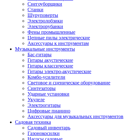
Снегоуборщики
Станки
Шуруповерты
Электролобзики
Электрорубанки
Фены промышленные
Цепные пилы электрические
Аксессуары к инструментам
Музыкальные инструменты
Бас-гитары
Гитары акустические
Гитары классические
Гитары электро-акустические
Комбо-усилители
Световое и сценическое оборудование
Синтезаторы
Ударные установки
Укулеле
Электрогитары
Цифровые пианино
Аксессуары для музыкальных инструментов
Садовая техника
Садовый инвентарь
Газонокосилки
Насосы садовые