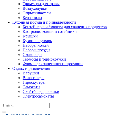
Триммеры для травы
Воздуходувки
Опрыскиватели
Бензопилы
Кухонная посуда и принадлежности
Контейнеры и ёмкости для хранения продуктов
Кастрюли, ковши и сотейники
Крышки
Кухонная утварь
Наборы ножей
Наборы посуды
Сковороды
Термосы и термокружки
Формы для запекания и противни
Отдых и развлечения
Игрушки
Велосипеды
Гироскутеры
Самокаты
Скейтборды, ролики
Электросамокаты
Search
for: