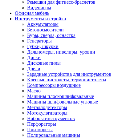
Ремешки для фитнесс-браслетов
Видеоигры
Офисная мебель
Инструменты и стройка
Аккумуляторы
Бетоносмесители
Буры, сверла, оснастка
Генераторы
Губки, шкурки
Дальномеры, нивелиры, уровни
Диски
Дисковые пилы
Дрели
Зарядные устройства для инструментов
Клеевые пистолеты, термопистолеты
Компрессоры воздушные
Масло
Машины плоскошлифовальные
Машины шлифовальные угловые
Металлодетекторы
Мотокультиваторы
Наборы инструментов
Перфораторы
Плиткорезы
Полировальные машины