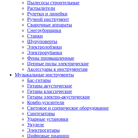
Пылесосы строительные
Распылители
Рулетки и линейки
Ручной инструмент
Сварочные аппараты
Снегоуборщики
Станки
Шуруповерты
Электролобзики
Электрорубанки
Фены промышленные
Цепные пилы электрические
Аксессуары к инструментам
Музыкальные инструменты
Бас-гитары
Гитары акустические
Гитары классические
Гитары электро-акустические
Комбо-усилители
Световое и сценическое оборудование
Синтезаторы
Ударные установки
Укулеле
Электрогитары
Цифровые пианино