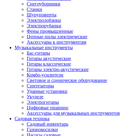
Снегоуборщики
Станки
Шуруповерты
Электролобзики
Электрорубанки
Фены промышленные
Цепные пилы электрические
Аксессуары к инструментам
Музыкальные инструменты
Бас-гитары
Гитары акустические
Гитары классические
Гитары электро-акустические
Комбо-усилители
Световое и сценическое оборудование
Синтезаторы
Ударные установки
Укулеле
Электрогитары
Цифровые пианино
Аксессуары для музыкальных инструментов
Садовая техника
Садовый инвентарь
Газонокосилки
Насосы садовые