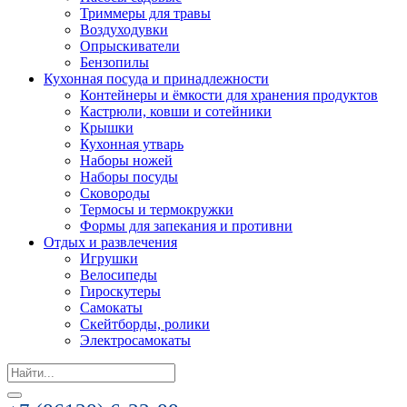
Триммеры для травы
Воздуходувки
Опрыскиватели
Бензопилы
Кухонная посуда и принадлежности
Контейнеры и ёмкости для хранения продуктов
Кастрюли, ковши и сотейники
Крышки
Кухонная утварь
Наборы ножей
Наборы посуды
Сковороды
Термосы и термокружки
Формы для запекания и противни
Отдых и развлечения
Игрушки
Велосипеды
Гироскутеры
Самокаты
Скейтборды, ролики
Электросамокаты
Search
for: