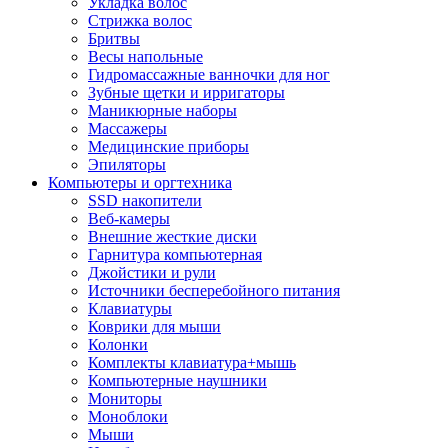
Укладка волос
Стрижка волос
Бритвы
Весы напольные
Гидромассажные ванночки для ног
Зубные щетки и ирригаторы
Маникюрные наборы
Массажеры
Медицинские приборы
Эпиляторы
Компьютеры и оргтехника
SSD накопители
Веб-камеры
Внешние жесткие диски
Гарнитура компьютерная
Джойстики и рули
Источники бесперебойного питания
Клавиатуры
Коврики для мыши
Колонки
Комплекты клавиатура+мышь
Компьютерные наушники
Мониторы
Моноблоки
Мыши