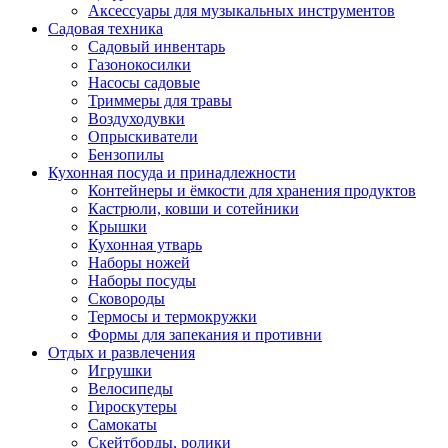
Аксессуары для музыкальных инструментов
Садовая техника
Садовый инвентарь
Газонокосилки
Насосы садовые
Триммеры для травы
Воздуходувки
Опрыскиватели
Бензопилы
Кухонная посуда и принадлежности
Контейнеры и ёмкости для хранения продуктов
Кастрюли, ковши и сотейники
Крышки
Кухонная утварь
Наборы ножей
Наборы посуды
Сковороды
Термосы и термокружки
Формы для запекания и противни
Отдых и развлечения
Игрушки
Велосипеды
Гироскутеры
Самокаты
Скейтборды, ролики