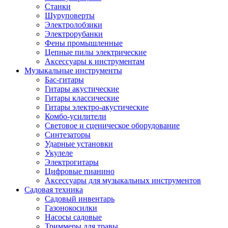
Станки
Шуруповерты
Электролобзики
Электрорубанки
Фены промышленные
Цепные пилы электрические
Аксессуары к инструментам
Музыкальные инструменты
Бас-гитары
Гитары акустические
Гитары классические
Гитары электро-акустические
Комбо-усилители
Световое и сценическое оборудование
Синтезаторы
Ударные установки
Укулеле
Электрогитары
Цифровые пианино
Аксессуары для музыкальных инструментов
Садовая техника
Садовый инвентарь
Газонокосилки
Насосы садовые
Триммеры для травы