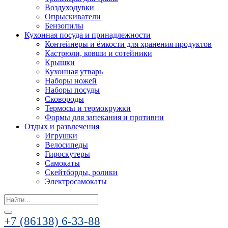
Воздуходувки
Опрыскиватели
Бензопилы
Кухонная посуда и принадлежности
Контейнеры и ёмкости для хранения продуктов
Кастрюли, ковши и сотейники
Крышки
Кухонная утварь
Наборы ножей
Наборы посуды
Сковороды
Термосы и термокружки
Формы для запекания и противни
Отдых и развлечения
Игрушки
Велосипеды
Гироскутеры
Самокаты
Скейтборды, ролики
Электросамокаты
Search
for:
+7 (86138) 6-33-88