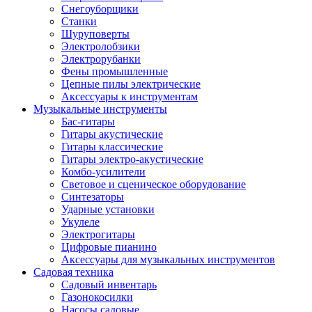
Снегоуборщики
Станки
Шуруповерты
Электролобзики
Электрорубанки
Фены промышленные
Цепные пилы электрические
Аксессуары к инструментам
Музыкальные инструменты
Бас-гитары
Гитары акустические
Гитары классические
Гитары электро-акустические
Комбо-усилители
Световое и сценическое оборудование
Синтезаторы
Ударные установки
Укулеле
Электрогитары
Цифровые пианино
Аксессуары для музыкальных инструментов
Садовая техника
Садовый инвентарь
Газонокосилки
Насосы садовые