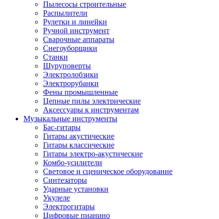
Пылесосы строительные
Распылители
Рулетки и линейки
Ручной инструмент
Сварочные аппараты
Снегоуборщики
Станки
Шуруповерты
Электролобзики
Электрорубанки
Фены промышленные
Цепные пилы электрические
Аксессуары к инструментам
Музыкальные инструменты
Бас-гитары
Гитары акустические
Гитары классические
Гитары электро-акустические
Комбо-усилители
Световое и сценическое оборудование
Синтезаторы
Ударные установки
Укулеле
Электрогитары
Цифровые пианино