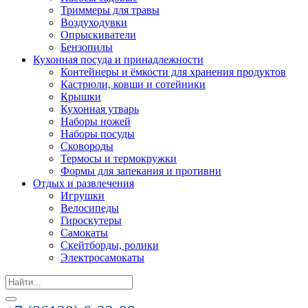
Триммеры для травы
Воздуходувки
Опрыскиватели
Бензопилы
Кухонная посуда и принадлежности
Контейнеры и ёмкости для хранения продуктов
Кастрюли, ковши и сотейники
Крышки
Кухонная утварь
Наборы ножей
Наборы посуды
Сковороды
Термосы и термокружки
Формы для запекания и противни
Отдых и развлечения
Игрушки
Велосипеды
Гироскутеры
Самокаты
Скейтборды, ролики
Электросамокаты
Search
for: