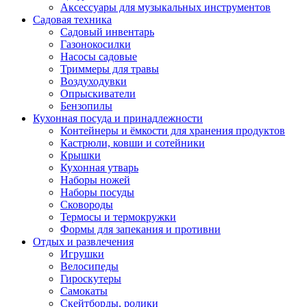
Аксессуары для музыкальных инструментов
Садовая техника
Садовый инвентарь
Газонокосилки
Насосы садовые
Триммеры для травы
Воздуходувки
Опрыскиватели
Бензопилы
Кухонная посуда и принадлежности
Контейнеры и ёмкости для хранения продуктов
Кастрюли, ковши и сотейники
Крышки
Кухонная утварь
Наборы ножей
Наборы посуды
Сковороды
Термосы и термокружки
Формы для запекания и противни
Отдых и развлечения
Игрушки
Велосипеды
Гироскутеры
Самокаты
Скейтборды, ролики