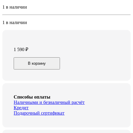
1 в наличии
1 в наличии
1 590
₽
Часы
В корзину
проекционные
Oregon
RM368P
quantity
Способы оплаты
Наличными и безналичный расчёт
Кредит
Подарочный сертификат