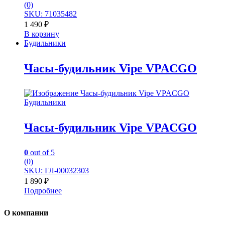
(0)
SKU: 71035482
1 490
₽
В корзину
Будильники
Часы-будильник Vipe VPACGO
Будильники
Часы-будильник Vipe VPACGO
0
out of 5
(0)
SKU: ГЛ-00032303
1 890
₽
Подробнее
О компании