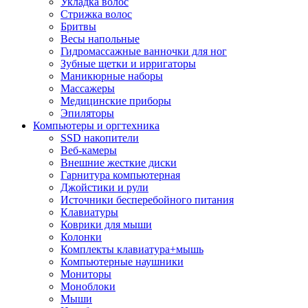
Укладка волос
Стрижка волос
Бритвы
Весы напольные
Гидромассажные ванночки для ног
Зубные щетки и ирригаторы
Маникюрные наборы
Массажеры
Медицинские приборы
Эпиляторы
Компьютеры и оргтехника
SSD накопители
Веб-камеры
Внешние жесткие диски
Гарнитура компьютерная
Джойстики и рули
Источники бесперебойного питания
Клавиатуры
Коврики для мыши
Колонки
Комплекты клавиатура+мышь
Компьютерные наушники
Мониторы
Моноблоки
Мыши