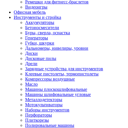
Ремешки для фитнесс-браслетов
Видеоигры
Офисная мебель
Инструменты и стройка
Аккумуляторы
Бетоносмесители
Буры, сверла, оснастка
Генераторы
Губки, шкурки
Дальномеры, нивелиры, уровни
Диски
Дисковые пилы
Дрели
Зарядные устройства для инструментов
Клеевые пистолеты, термопистолеты
Компрессоры воздушные
Масло
Машины плоскошлифовальные
Машины шлифовальные угловые
Металлодетекторы
Мотокультиваторы
Наборы инструментов
Перфораторы
Плиткорезы
Полировальные машины