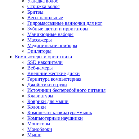
Укладка волос
Стрижка волос
Бритвы
Весы напольные
Гидромассажные ванночки для ног
Зубные щетки и ирригаторы
Маникюрные наборы
Массажеры
Медицинские приборы
Эпиляторы
Компьютеры и оргтехника
SSD накопители
Веб-камеры
Внешние жесткие диски
Гарнитура компьютерная
Джойстики и рули
Источники бесперебойного питания
Клавиатуры
Коврики для мыши
Колонки
Комплекты клавиатура+мышь
Компьютерные наушники
Мониторы
Моноблоки
Мыши