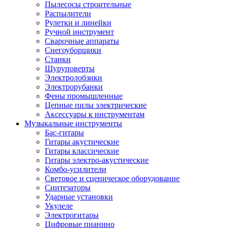
Пылесосы строительные
Распылители
Рулетки и линейки
Ручной инструмент
Сварочные аппараты
Снегоуборщики
Станки
Шуруповерты
Электролобзики
Электрорубанки
Фены промышленные
Цепные пилы электрические
Аксессуары к инструментам
Музыкальные инструменты
Бас-гитары
Гитары акустические
Гитары классические
Гитары электро-акустические
Комбо-усилители
Световое и сценическое оборудование
Синтезаторы
Ударные установки
Укулеле
Электрогитары
Цифровые пианино