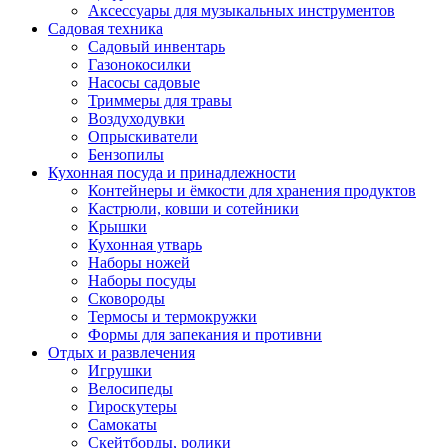
Аксессуары для музыкальных инструментов
Садовая техника
Садовый инвентарь
Газонокосилки
Насосы садовые
Триммеры для травы
Воздуходувки
Опрыскиватели
Бензопилы
Кухонная посуда и принадлежности
Контейнеры и ёмкости для хранения продуктов
Кастрюли, ковши и сотейники
Крышки
Кухонная утварь
Наборы ножей
Наборы посуды
Сковороды
Термосы и термокружки
Формы для запекания и противни
Отдых и развлечения
Игрушки
Велосипеды
Гироскутеры
Самокаты
Скейтборды, ролики