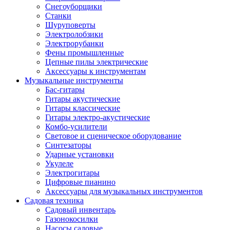
Снегоуборщики
Станки
Шуруповерты
Электролобзики
Электрорубанки
Фены промышленные
Цепные пилы электрические
Аксессуары к инструментам
Музыкальные инструменты
Бас-гитары
Гитары акустические
Гитары классические
Гитары электро-акустические
Комбо-усилители
Световое и сценическое оборудование
Синтезаторы
Ударные установки
Укулеле
Электрогитары
Цифровые пианино
Аксессуары для музыкальных инструментов
Садовая техника
Садовый инвентарь
Газонокосилки
Насосы садовые