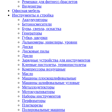
Ремешки для фитнесс-браслетов
Видеоигры
Офисная мебель
Инструменты и стройка
Аккумуляторы
Бетоносмесители
Буры, сверла, оснастка
Генераторы
Губки, шкурки
Дальномеры, нивелиры, уровни
Диски
Дисковые пилы
Дрели
Зарядные устройства для инструментов
Клеевые пистолеты, термопистолеты
Компрессоры воздушные
Масло
Машины плоскошлифовальные
Машины шлифовальные угловые
Металлодетекторы
Мотокультиваторы
Наборы инструментов
Перфораторы
Плиткорезы
Полировальные машины