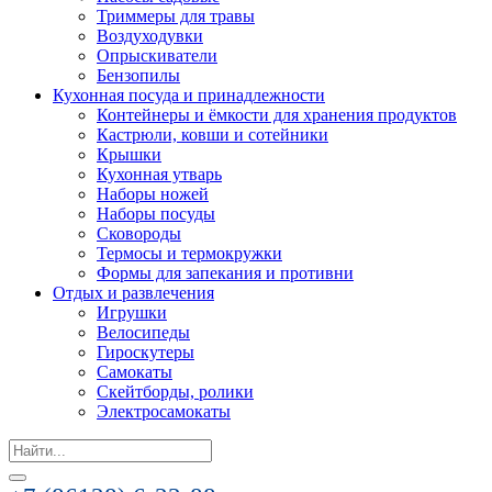
Триммеры для травы
Воздуходувки
Опрыскиватели
Бензопилы
Кухонная посуда и принадлежности
Контейнеры и ёмкости для хранения продуктов
Кастрюли, ковши и сотейники
Крышки
Кухонная утварь
Наборы ножей
Наборы посуды
Сковороды
Термосы и термокружки
Формы для запекания и противни
Отдых и развлечения
Игрушки
Велосипеды
Гироскутеры
Самокаты
Скейтборды, ролики
Электросамокаты
Search
for: