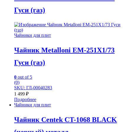
Гуси (газ)
Чайники для плит
Чайник Metalloni EM-251X1/73
Гуси (газ)
0
out of 5
(0)
SKU: ГЛ-00040283
1 499
₽
Подробнее
Чайники для плит
Чайник Centek CT-1068 BLACK
(черный) металл