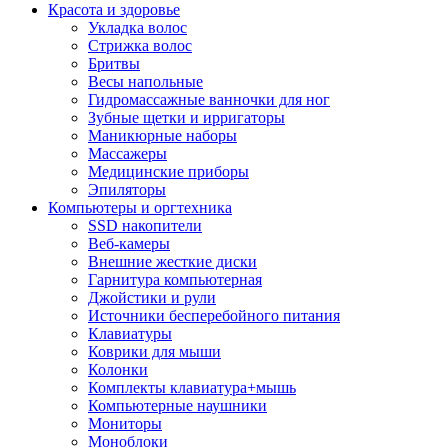
Красота и здоровье
Укладка волос
Стрижка волос
Бритвы
Весы напольные
Гидромассажные ванночки для ног
Зубные щетки и ирригаторы
Маникюрные наборы
Массажеры
Медицинские приборы
Эпиляторы
Компьютеры и оргтехника
SSD накопители
Веб-камеры
Внешние жесткие диски
Гарнитура компьютерная
Джойстики и рули
Источники бесперебойного питания
Клавиатуры
Коврики для мыши
Колонки
Комплекты клавиатура+мышь
Компьютерные наушники
Мониторы
Моноблоки