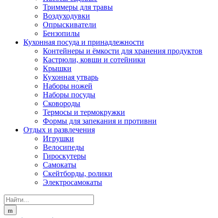
Триммеры для травы
Воздуходувки
Опрыскиватели
Бензопилы
Кухонная посуда и принадлежности
Контейнеры и ёмкости для хранения продуктов
Кастрюли, ковши и сотейники
Крышки
Кухонная утварь
Наборы ножей
Наборы посуды
Сковороды
Термосы и термокружки
Формы для запекания и противни
Отдых и развлечения
Игрушки
Велосипеды
Гироскутеры
Самокаты
Скейтборды, ролики
Электросамокаты
Search
for: