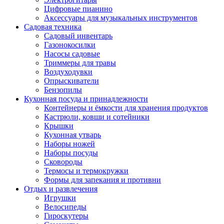
Цифровые пианино
Аксессуары для музыкальных инструментов
Садовая техника
Садовый инвентарь
Газонокосилки
Насосы садовые
Триммеры для травы
Воздуходувки
Опрыскиватели
Бензопилы
Кухонная посуда и принадлежности
Контейнеры и ёмкости для хранения продуктов
Кастрюли, ковши и сотейники
Крышки
Кухонная утварь
Наборы ножей
Наборы посуды
Сковороды
Термосы и термокружки
Формы для запекания и противни
Отдых и развлечения
Игрушки
Велосипеды
Гироскутеры