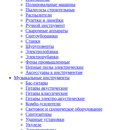
Полировальные машины
Пылесосы строительные
Распылители
Рулетки и линейки
Ручной инструмент
Сварочные аппараты
Снегоуборщики
Станки
Шуруповерты
Электролобзики
Электрорубанки
Фены промышленные
Цепные пилы электрические
Аксессуары к инструментам
Музыкальные инструменты
Бас-гитары
Гитары акустические
Гитары классические
Гитары электро-акустические
Комбо-усилители
Световое и сценическое оборудование
Синтезаторы
Ударные установки
Укулеле
Электрогитары