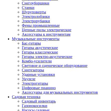
Снегоуборщики
Станки
Шуруповерты
Электролобзики
Электрорубанки
Фены промышленные
Цепные пилы электрические
Аксессуары к инструментам
Музыкальные инструменты
Бас-гитары
Гитары акустические
Гитары классические
Гитары электро-акустические
Комбо-усилители
Световое и сценическое оборудование
Синтезаторы
Ударные установки
Укулеле
Электрогитары
Цифровые пианино
Аксессуары для музыкальных инструментов
Садовая техника
Садовый инвентарь
Газонокосилки
Насосы садовые