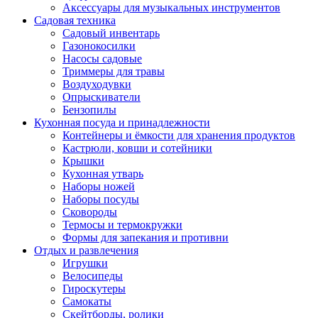
Аксессуары для музыкальных инструментов
Садовая техника
Садовый инвентарь
Газонокосилки
Насосы садовые
Триммеры для травы
Воздуходувки
Опрыскиватели
Бензопилы
Кухонная посуда и принадлежности
Контейнеры и ёмкости для хранения продуктов
Кастрюли, ковши и сотейники
Крышки
Кухонная утварь
Наборы ножей
Наборы посуды
Сковороды
Термосы и термокружки
Формы для запекания и противни
Отдых и развлечения
Игрушки
Велосипеды
Гироскутеры
Самокаты
Скейтборды, ролики