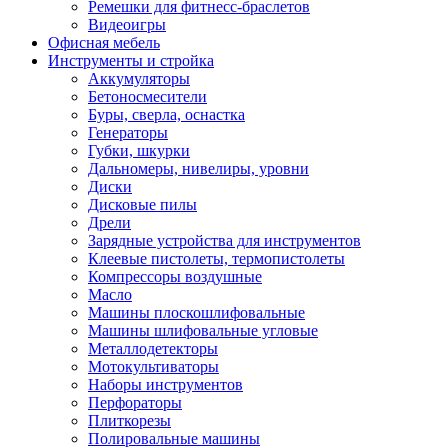
Ремешки для фитнесс-браслетов
Видеоигры
Офисная мебель
Инструменты и стройка
Аккумуляторы
Бетоносмесители
Буры, сверла, оснастка
Генераторы
Губки, шкурки
Дальномеры, нивелиры, уровни
Диски
Дисковые пилы
Дрели
Зарядные устройства для инструментов
Клеевые пистолеты, термопистолеты
Компрессоры воздушные
Масло
Машины плоскошлифовальные
Машины шлифовальные угловые
Металлодетекторы
Мотокультиваторы
Наборы инструментов
Перфораторы
Плиткорезы
Полировальные машины