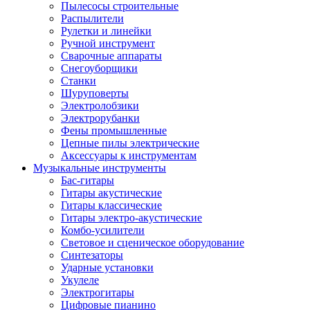
Пылесосы строительные
Распылители
Рулетки и линейки
Ручной инструмент
Сварочные аппараты
Снегоуборщики
Станки
Шуруповерты
Электролобзики
Электрорубанки
Фены промышленные
Цепные пилы электрические
Аксессуары к инструментам
Музыкальные инструменты
Бас-гитары
Гитары акустические
Гитары классические
Гитары электро-акустические
Комбо-усилители
Световое и сценическое оборудование
Синтезаторы
Ударные установки
Укулеле
Электрогитары
Цифровые пианино