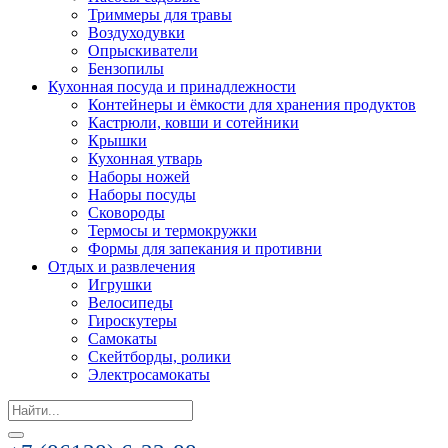
Триммеры для травы
Воздуходувки
Опрыскиватели
Бензопилы
Кухонная посуда и принадлежности
Контейнеры и ёмкости для хранения продуктов
Кастрюли, ковши и сотейники
Крышки
Кухонная утварь
Наборы ножей
Наборы посуды
Сковороды
Термосы и термокружки
Формы для запекания и противни
Отдых и развлечения
Игрушки
Велосипеды
Гироскутеры
Самокаты
Скейтборды, ролики
Электросамокаты
Search
for: