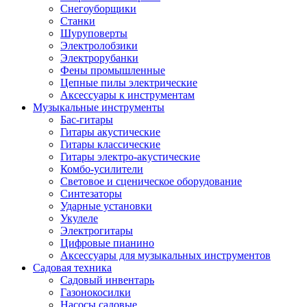
Снегоуборщики
Станки
Шуруповерты
Электролобзики
Электрорубанки
Фены промышленные
Цепные пилы электрические
Аксессуары к инструментам
Музыкальные инструменты
Бас-гитары
Гитары акустические
Гитары классические
Гитары электро-акустические
Комбо-усилители
Световое и сценическое оборудование
Синтезаторы
Ударные установки
Укулеле
Электрогитары
Цифровые пианино
Аксессуары для музыкальных инструментов
Садовая техника
Садовый инвентарь
Газонокосилки
Насосы садовые