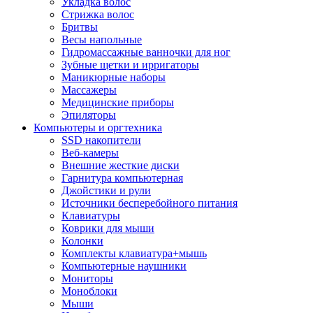
Укладка волос
Стрижка волос
Бритвы
Весы напольные
Гидромассажные ванночки для ног
Зубные щетки и ирригаторы
Маникюрные наборы
Массажеры
Медицинские приборы
Эпиляторы
Компьютеры и оргтехника
SSD накопители
Веб-камеры
Внешние жесткие диски
Гарнитура компьютерная
Джойстики и рули
Источники бесперебойного питания
Клавиатуры
Коврики для мыши
Колонки
Комплекты клавиатура+мышь
Компьютерные наушники
Мониторы
Моноблоки
Мыши